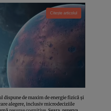
Citește articolul
l dispune de maxim de energie fizică și
care alegere, inclusiv microdeciziile
sumă
resurse cognitive
. Seara, rezerva