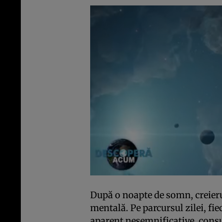
După o noapte de somn, creieru
mentală. Pe parcursul zilei, fie
aparent nesemnificative, con