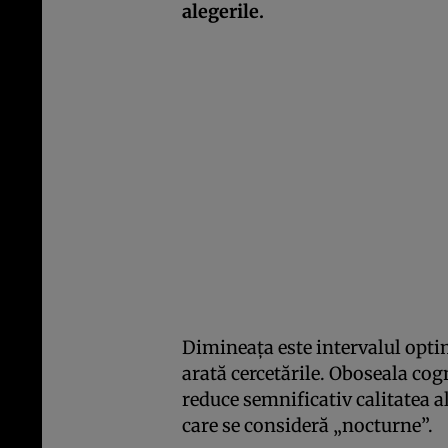
alegerile.
Dimineața este intervalul opti
arată cercetările. Oboseala cog
reduce semnificativ calitatea a
care se consideră „nocturne”.