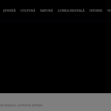
ȘTIINȚĂ
CULTURĂ
NATURĂ
LUMEA DIGITALĂ
ISTORIE
V
zii majore, conform științei