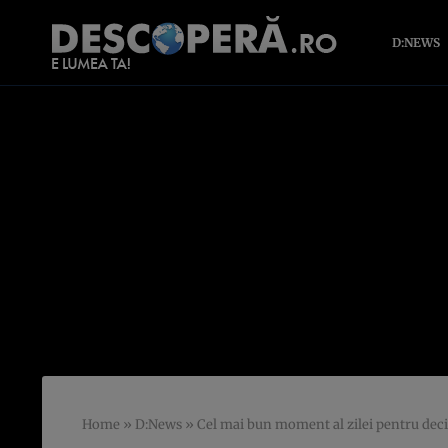
D:NEWS
Home
»
D:News
»
Cel mai bun moment al zilei pentru deci