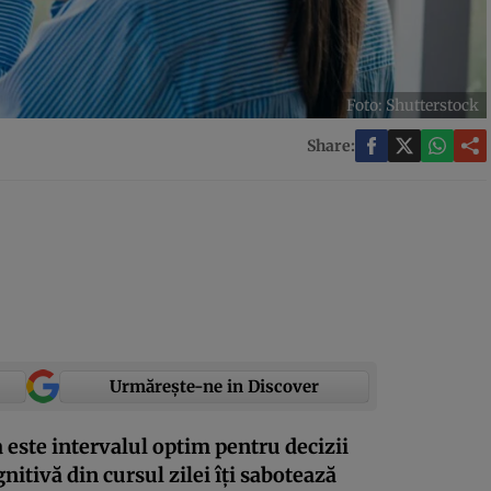
Foto: Shutterstock
Share:
Urmărește-ne in Discover
 este intervalul optim pentru decizii
nitivă din cursul zilei îți sabotează