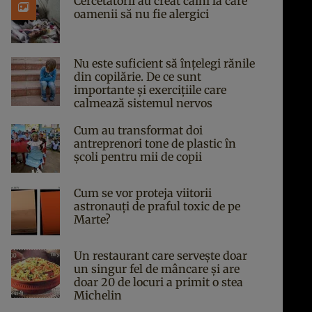
Cercetătorii au creat câini la care
oamenii să nu fie alergici
Nu este suficient să înțelegi rănile
din copilărie. De ce sunt
importante și exercițiile care
calmează sistemul nervos
Cum au transformat doi
antreprenori tone de plastic în
școli pentru mii de copii
Cum se vor proteja viitorii
astronauți de praful toxic de pe
Marte?
Un restaurant care servește doar
un singur fel de mâncare și are
doar 20 de locuri a primit o stea
Michelin