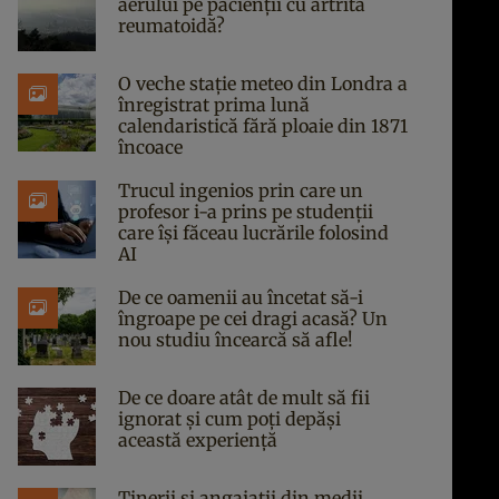
aerului pe pacienții cu artrită
reumatoidă?
O veche stație meteo din Londra a
înregistrat prima lună
calendaristică fără ploaie din 1871
încoace
Trucul ingenios prin care un
profesor i-a prins pe studenții
care își făceau lucrările folosind
AI
De ce oamenii au încetat să-i
îngroape pe cei dragi acasă? Un
nou studiu încearcă să afle!
De ce doare atât de mult să fii
ignorat și cum poți depăși
această experiență
Tinerii și angajații din medii