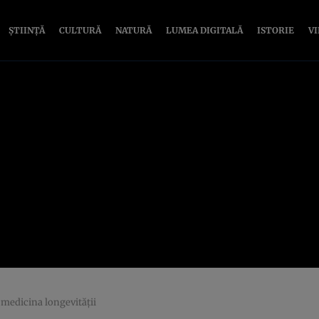
ȘTIINȚĂ
CULTURĂ
NATURĂ
LUMEA DIGITALĂ
ISTORIE
V
 medicina longevității