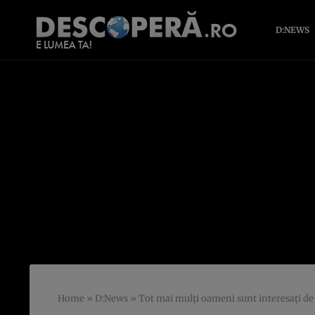
D:NEWS
Home
»
D:News
»
Tot mai mulți oameni sunt interesați de