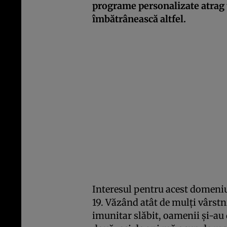
programe personalizate atrag t
îmbătrânească altfel.
Interesul pentru acest domen
19. Văzând atât de mulți vârst
imunitar slăbit, oamenii și-au