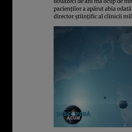
douăzeci de ani mă ocup de med
pacienților a apărut abia odat
director științific al clinicii 