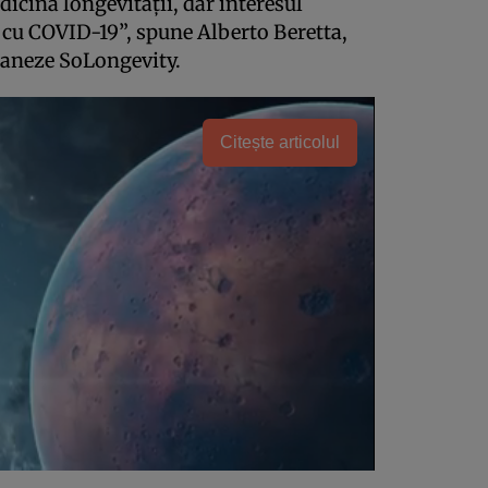
icina longevității, dar interesul
ă cu COVID-19”, spune Alberto Beretta,
milaneze SoLongevity.
Citește articolul