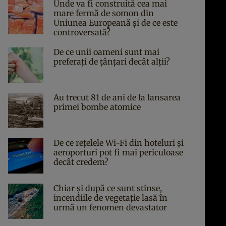
Unde va fi construită cea mai
mare fermă de somon din
Uniunea Europeană și de ce este
controversată?
De ce unii oameni sunt mai
preferați de țânțari decât alții?
Au trecut 81 de ani de la lansarea
primei bombe atomice
De ce rețelele Wi-Fi din hoteluri și
aeroporturi pot fi mai periculoase
decât credem?
Chiar și după ce sunt stinse,
incendiile de vegetație lasă în
urmă un fenomen devastator