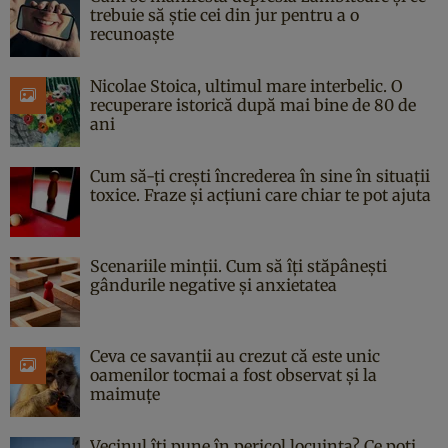
trebuie să știe cei din jur pentru a o
recunoaște
Nicolae Stoica, ultimul mare interbelic. O
recuperare istorică după mai bine de 80 de
ani
Cum să-ți crești încrederea în sine în situații
toxice. Fraze și acțiuni care chiar te pot ajuta
Scenariile minții. Cum să îți stăpânești
gândurile negative și anxietatea
Ceva ce savanții au crezut că este unic
oamenilor tocmai a fost observat și la
maimuțe
Vecinul îți pune în pericol locuința? Ce poți