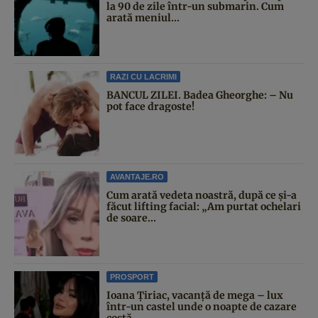
la 90 de zile într-un submarin. Cum
arată meniul...
RAZI CU LACRIMI
BANCUL ZILEI. Badea Gheorghe: – Nu
pot face dragoste!
AVANTAJE.RO
Cum arată vedeta noastră, după ce și-a
făcut lifting facial: „Am purtat ochelari
de soare...
PROSPORT
Ioana Țiriac, vacanță de mega – lux
într-un castel unde o noapte de cazare
costă...