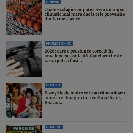
D:NEWS
Ouăle ecologice ar putea avea un impact
climatic mai mare decât cele provenite
din ferme clasice
PROMOTOR.RO
2026: Care e presiunea corectă în
anvelope pe caniculă. Cauciucurile de
iarnă pot să facă...
CIAO.RO
Poveştile de iubire care au rămas doar o
amintire! Imagini tari cu Gina Pistol,
Răzvan...
GO4IT.RO