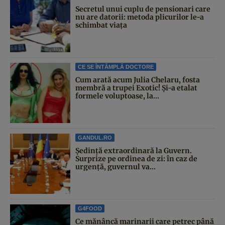
Secretul unui cuplu de pensionari care
nu are datorii: metoda plicurilor le-a
schimbat viața
CE SE ÎNTÂMPLĂ DOCTORE
Cum arată acum Julia Chelaru, fosta
membră a trupei Exotic! Și-a etalat
formele voluptoase, la...
GANDUL.RO
Şedinţă extraordinară la Guvern.
Surprize pe ordinea de zi: în caz de
urgență, guvernul va...
G4FOOD
Ce mănâncă marinarii care petrec până