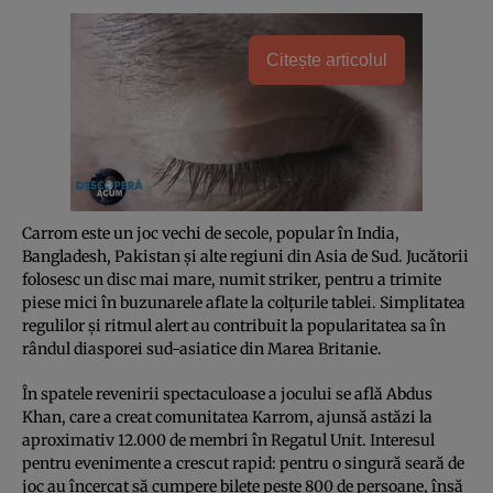
Citește articolul
Carrom este un joc vechi de secole, popular în India,
Bangladesh, Pakistan și alte regiuni din Asia de Sud. Jucătorii
folosesc un disc mai mare, numit striker, pentru a trimite
piese mici în buzunarele aflate la colțurile tablei. Simplitatea
regulilor și ritmul alert au contribuit la popularitatea sa în
rândul diasporei sud-asiatice din Marea Britanie.
În spatele revenirii spectaculoase a jocului se află Abdus
Khan, care a creat comunitatea Karrom, ajunsă astăzi la
aproximativ 12.000 de membri în Regatul Unit. Interesul
pentru evenimente a crescut rapid: pentru o singură seară de
joc au încercat să cumpere bilete peste 800 de persoane, însă