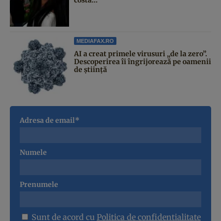
MEDIAFAX.RO
AI a creat primele virusuri „de la zero”.
Descoperirea îi îngrijorează pe oamenii
de știință
Adresa de email*
Numele
Prenumele
Sunt de acord cu
Politica de confidentialitate