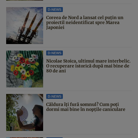
D:NEWS
Coreea de Nord a lansat cel puțin un
proiectil neidentificat spre Marea
Japoniei
D:NEWS
Nicolae Stoica, ultimul mare interbelic.
O recuperare istorică după mai bine de
80 de ani
D:NEWS
Căldura îți fură somnul? Cum poți
dormi mai bine în nopțile caniculare