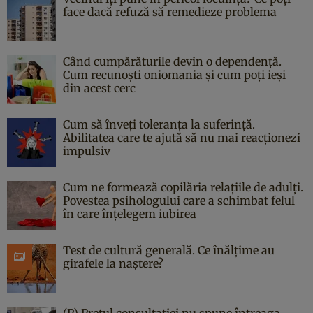
face dacă refuză să remedieze problema
Când cumpărăturile devin o dependență.
Cum recunoști oniomania și cum poți ieși
din acest cerc
Cum să înveți toleranța la suferință.
Abilitatea care te ajută să nu mai reacționezi
impulsiv
Cum ne formează copilăria relațiile de adulți.
Povestea psihologului care a schimbat felul
în care înțelegem iubirea
Test de cultură generală. Ce înălțime au
girafele la naștere?
(P) Prețul consultației nu spune întreaga