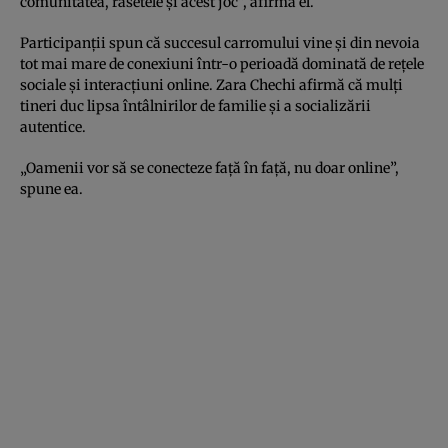
comunitatea, râsetele și acest joc”, afirmă el.
Participanții spun că succesul carromului vine și din nevoia
tot mai mare de conexiuni într-o perioadă dominată de rețele
sociale și interacțiuni online. Zara Chechi afirmă că mulți
tineri duc lipsa întâlnirilor de familie și a socializării
autentice.
„Oamenii vor să se conecteze față în față, nu doar online”,
spune ea.