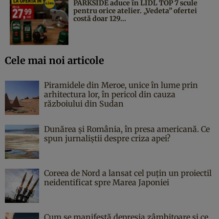
PARKSIDE aduce în LIDL TOP 7 scule
pentru orice atelier. „Vedeta” ofertei
costă doar 129...
Cele mai noi articole
Piramidele din Meroe, unice în lume prin
arhitectura lor, în pericol din cauza
războiului din Sudan
Dunărea și România, în presa americană. Ce
spun jurnaliștii despre criza apei?
Coreea de Nord a lansat cel puțin un proiectil
neidentificat spre Marea Japoniei
Cum se manifestă depresia zâmbitoare și ce