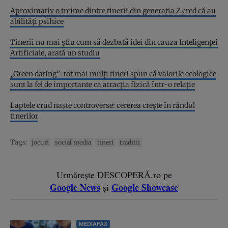
Aproximativ o treime dintre tinerii din generația Z cred că au
abilități psihice
Tinerii nu mai știu cum să dezbată idei din cauza Inteligenței
Artificiale, arată un studiu
„Green dating”: tot mai mulți tineri spun că valorile ecologice
sunt la fel de importante ca atracția fizică într-o relație
Laptele crud naște controverse: cererea crește în rândul
tinerilor
Tags:
jocuri
social media
tineri
traditii
Urmărește DESCOPERĂ.ro pe
Google News
Google Showcase
și
MEDIAFAX