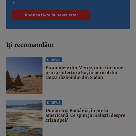
*
Iți recomandăm
D:NEWS
Piramidele din Meroe, unice în lume
prin arhitectura lor, în pericol din
cauza războiului din Sudan
D:NEWS
Dunărea și România, în presa
americană. Ce spun jurnaliștii despre
criza apei?