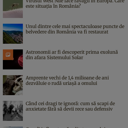
Virusul West Nile face ravagii în Europa. Care
este situația în România?
Unul dintre cele mai spectaculoase puncte de
belvedere din România va fi restaurat
Astronomii ar fi descoperit prima exolună
din afara Sistemului Solar
Amprente vechi de 1,4 milioane de ani
dezvăluie o rudă uriașă a omului
Când cei dragi te ignoră: cum să scapi de
anxietate fără să devii rece sau defensiv