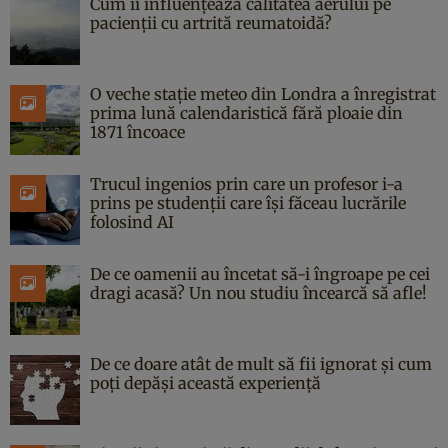
Cum îi influențează calitatea aerului pe
pacienții cu artrită reumatoidă?
O veche stație meteo din Londra a înregistrat
prima lună calendaristică fără ploaie din
1871 încoace
Trucul ingenios prin care un profesor i-a
prins pe studenții care își făceau lucrările
folosind AI
De ce oamenii au încetat să-i îngroape pe cei
dragi acasă? Un nou studiu încearcă să afle!
De ce doare atât de mult să fii ignorat și cum
poți depăși această experiență