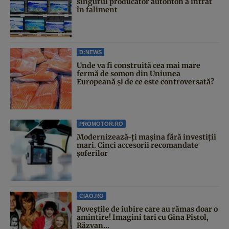
singurul producător autohton a intrat
în faliment
D:NEWS
Unde va fi construită cea mai mare
fermă de somon din Uniunea
Europeană și de ce este controversată?
PROMOTOR.RO
Modernizează-ți mașina fără investiții
mari. Cinci accesorii recomandate
șoferilor
CIAO.RO
Poveştile de iubire care au rămas doar o
amintire! Imagini tari cu Gina Pistol,
Răzvan...