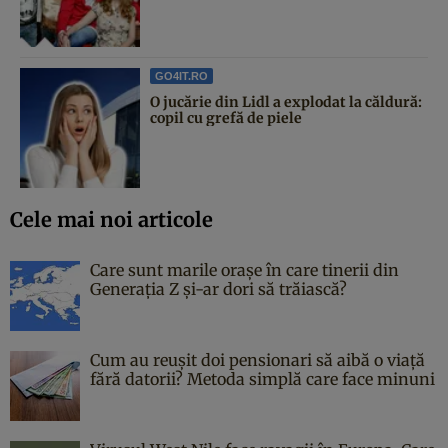
GO4IT.RO
O jucărie din Lidl a explodat la căldură:
copil cu grefă de piele
Cele mai noi articole
Care sunt marile orașe în care tinerii din
Generația Z și-ar dori să trăiască?
Cum au reușit doi pensionari să aibă o viață
fără datorii? Metoda simplă care face minuni