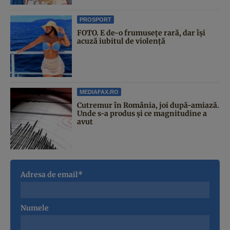
PROSPORT
FOTO. E de-o frumusețe rară, dar își
acuză iubitul de violență
MEDIAFAX.RO
Cutremur în România, joi după-amiază.
Unde s-a produs și ce magnitudine a
avut
Adresa de email*
Numele