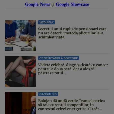
Google News
Google Showcase
și
MEDIAFAX
Secretul unui cuplu de pensionari care
nu are datorii: metoda plicurilor le-a
schimbat viața
CE SE ÎNTÂMPLĂ DOCTORE
Vedeta celebră, diagnosticată cu cancer
pentru a doua oară, dar a ales să
păstreze totul...
GANDUL.RO
Bolojan dă undă verde Transelectrica
să taie curentul companiilor, în
contextul crizei energetice. Cu cât...