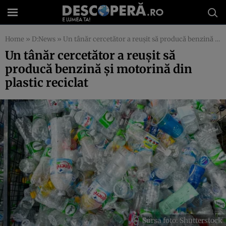
Home
»
D:News
»
Un tânăr cercetător a reușit să producă benzină și motorină din plastic reciclat
Un tânăr cercetător a reușit să
producă benzină și motorină din
plastic reciclat
Sursa foto: Shutterstock