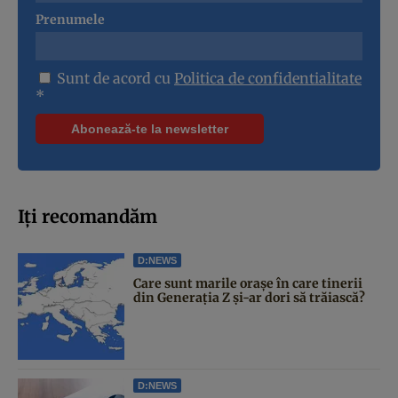
Prenumele
Sunt de acord cu
Politica de confidentialitate
*
Iți recomandăm
D:NEWS
Care sunt marile orașe în care tinerii
din Generația Z și-ar dori să trăiască?
D:NEWS