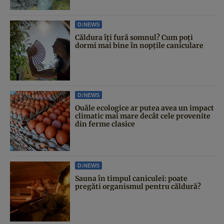
D:NEWS
Căldura îți fură somnul? Cum poți
dormi mai bine în nopțile caniculare
D:NEWS
Ouăle ecologice ar putea avea un impact
climatic mai mare decât cele provenite
din ferme clasice
D:NEWS
Sauna în timpul caniculei: poate
pregăti organismul pentru căldură?