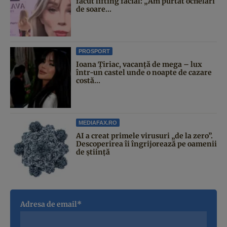
făcut lifting facial: „Am purtat ochelari
de soare...
PROSPORT
Ioana Țiriac, vacanță de mega – lux
într-un castel unde o noapte de cazare
costă...
MEDIAFAX.RO
AI a creat primele virusuri „de la zero”.
Descoperirea îi îngrijorează pe oamenii
de știință
Adresa de email*