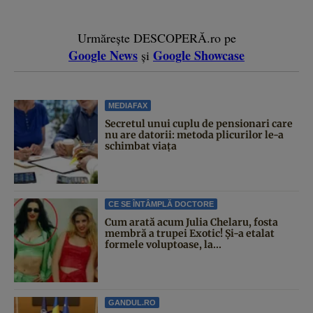
Urmărește DESCOPERĂ.ro pe
Google News
Google Showcase
și
MEDIAFAX
Secretul unui cuplu de pensionari care
nu are datorii: metoda plicurilor le-a
schimbat viața
CE SE ÎNTÂMPLĂ DOCTORE
Cum arată acum Julia Chelaru, fosta
membră a trupei Exotic! Și-a etalat
formele voluptoase, la...
GANDUL.RO