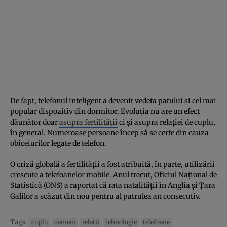
De fapt, telefonul inteligent a devenit vedeta patului și cel mai
popular dispozitiv din dormitor. Evoluția nu are un efect
dăunător doar
asupra fertilității
ci și asupra relației de cuplu,
în general. Numeroase persoane încep să se certe din cauza
obiceiurilor legate de telefon.
O criză globală a fertilității a fost atribuită, în parte, utilizării
crescute a telefoanelor mobile. Anul trecut, Oficiul Național de
Statistică (ONS) a raportat că rata natalității în Anglia și Țara
Galilor a scăzut din nou pentru al patrulea an consecutiv.
Tags:
cuplu
oameni
relatii
tehnologie
telefoane