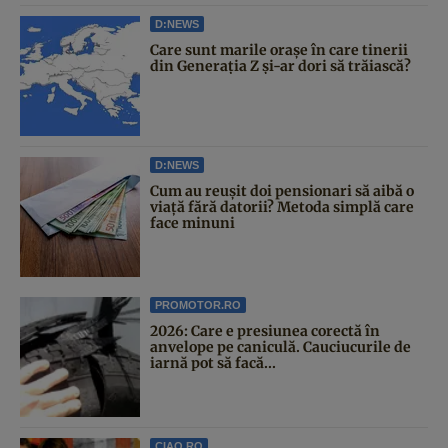
D:NEWS
Care sunt marile orașe în care tinerii
din Generația Z și-ar dori să trăiască?
D:NEWS
Cum au reușit doi pensionari să aibă o
viață fără datorii? Metoda simplă care
face minuni
PROMOTOR.RO
2026: Care e presiunea corectă în
anvelope pe caniculă. Cauciucurile de
iarnă pot să facă...
CIAO.RO