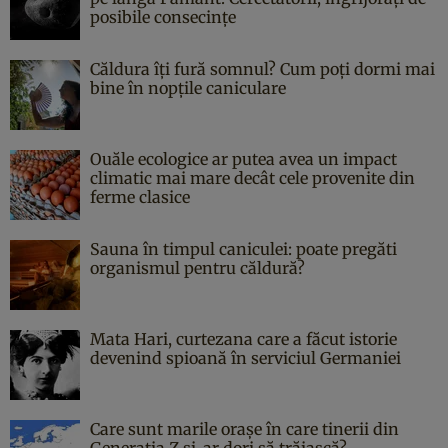
posibile consecințe
Căldura îți fură somnul? Cum poți dormi mai
bine în nopțile caniculare
Ouăle ecologice ar putea avea un impact
climatic mai mare decât cele provenite din
ferme clasice
Sauna în timpul caniculei: poate pregăti
organismul pentru căldură?
Mata Hari, curtezana care a făcut istorie
devenind spioană în serviciul Germaniei
Care sunt marile orașe în care tinerii din
Generația Z și-ar dori să trăiască?