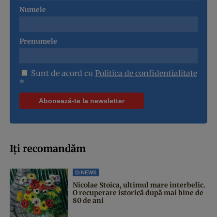
Numele
Prenumele
Sunt de acord cu
Politica de confidentialitate
*
Iți recomandăm
D:NEWS
Nicolae Stoica, ultimul mare interbelic.
O recuperare istorică după mai bine de
80 de ani