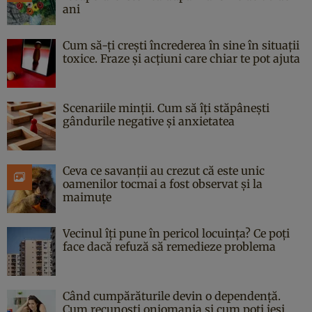
ani
Cum să-ți crești încrederea în sine în situații
toxice. Fraze și acțiuni care chiar te pot ajuta
Scenariile minții. Cum să îți stăpânești
gândurile negative și anxietatea
Ceva ce savanții au crezut că este unic
oamenilor tocmai a fost observat și la
maimuțe
Vecinul îți pune în pericol locuința? Ce poți
face dacă refuză să remedieze problema
Când cumpărăturile devin o dependență.
Cum recunoști oniomania și cum poți ieși