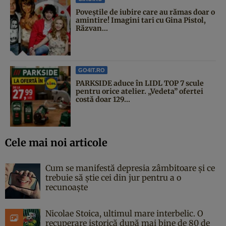
Poveştile de iubire care au rămas doar o
amintire! Imagini tari cu Gina Pistol,
Răzvan...
GO4IT.RO
PARKSIDE aduce în LIDL TOP 7 scule
pentru orice atelier. „Vedeta” ofertei
costă doar 129...
Cele mai noi articole
Cum se manifestă depresia zâmbitoare și ce
trebuie să știe cei din jur pentru a o
recunoaște
Nicolae Stoica, ultimul mare interbelic. O
recuperare istorică după mai bine de 80 de