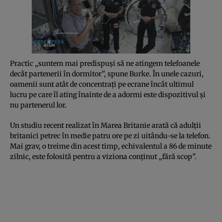
Practic „suntem mai predispuși să ne atingem telefoanele
decât partenerii în dormitor”, spune Burke. În unele cazuri,
oamenii sunt atât de concentrați pe ecrane încât ultimul
lucru pe care îl ating înainte de a adormi este dispozitivul și
nu partenerul lor.
Un studiu recent realizat în Marea Britanie arată că adulții
britanici petrec în medie patru ore pe zi uitându-se la telefon.
Mai grav, o treime din acest timp, echivalentul a 86 de minute
zilnic, este folosită pentru a viziona conținut „fără scop”.