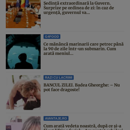
Şedinţă extraordinară la Guvern.
Surprize pe ordinea de zi: în caz de
urgență, guvernul va...
G4FOOD
Ce mănâncă marinarii care petrec până
la 90 de zile într-un submarin. Cum
arată meniul...
RAZI CU LACRIMI
BANCUL ZILEI. Badea Gheorghe: – Nu
pot face dragoste!
AVANTAJE.RO
Cum arată vedeta noastră, după ce și-a