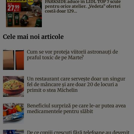
PARKSIDE aduce în LIDL TOP 7 scule
pentru orice atelier. „Vedeta” ofertei
costă doar 129...
Cele mai noi articole
Cum se vor proteja viitorii astronauți de
praful toxic de pe Marte?
Un restaurant care servește doar un singur
fel de mâncare și are doar 20 de locuri a
primit o stea Michelin
Beneficiul surpriză pe care le-ar putea avea
medicamentele pentru slăbit
De ce copiii crescuți fără telefoane au devenit