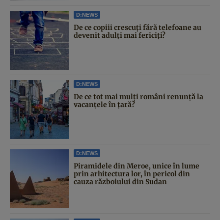
D:NEWS
De ce copiii crescuți fără telefoane au
devenit adulți mai fericiți?
D:NEWS
De ce tot mai mulți români renunță la
vacanțele în țară?
D:NEWS
Piramidele din Meroe, unice în lume
prin arhitectura lor, în pericol din
cauza războiului din Sudan