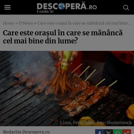
Home
»
D:News
»
Care este orașul în care se mănâncă cel mai bine din lume?
Care este orașul în care se mănâncă
cel mai bine din lume?
Lima, Peru. Sursa foto: Shutterstock
Redactia Descopera.ro