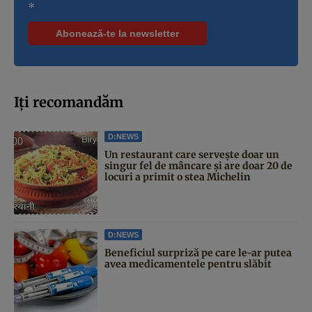
*
Iți recomandăm
D:NEWS
Un restaurant care servește doar un
singur fel de mâncare și are doar 20 de
locuri a primit o stea Michelin
D:NEWS
Beneficiul surpriză pe care le-ar putea
avea medicamentele pentru slăbit