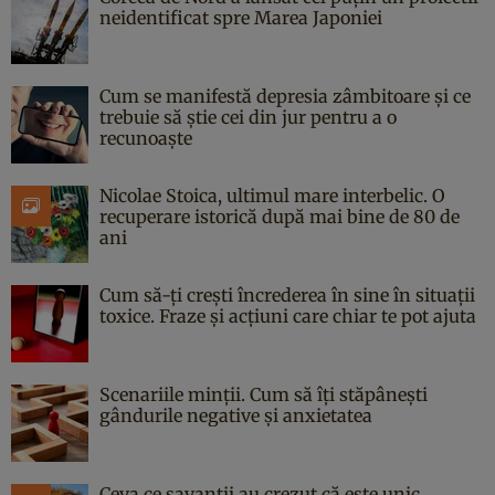
neidentificat spre Marea Japoniei
Cum se manifestă depresia zâmbitoare și ce
trebuie să știe cei din jur pentru a o
recunoaște
Nicolae Stoica, ultimul mare interbelic. O
recuperare istorică după mai bine de 80 de
ani
Cum să-ți crești încrederea în sine în situații
toxice. Fraze și acțiuni care chiar te pot ajuta
Scenariile minții. Cum să îți stăpânești
gândurile negative și anxietatea
Ceva ce savanții au crezut că este unic