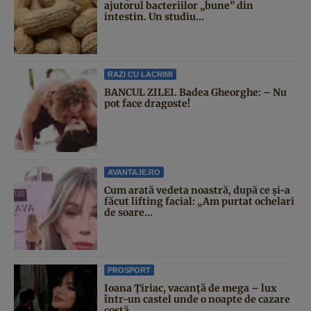
ajutorul bacteriilor „bune” din
intestin. Un studiu...
RAZI CU LACRIMI
BANCUL ZILEI. Badea Gheorghe: – Nu
pot face dragoste!
AVANTAJE.RO
Cum arată vedeta noastră, după ce și-a
făcut lifting facial: „Am purtat ochelari
de soare...
PROSPORT
Ioana Țiriac, vacanță de mega – lux
într-un castel unde o noapte de cazare
costă...