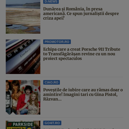
D:NEWS
Dunărea și România, în presa
americană. Ce spun jurnaliștii despre
criza apei?
PROMOTOR.RO
Echipa care a creat Porsche 911 Tribute
to Transfăgărășan revine cu un nou
proiect spectaculos
CIAO.RO
Poveştile de iubire care au rămas doar o
amintire! Imagini tari cu Gina Pistol,
Răzvan...
GO4IT.RO