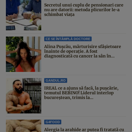
Secretul unui cuplu de pensionari care
nu are datorii: metoda plicurilor le-a
schimbat viața
CE SE ÎNTÂMPLĂ DOCTORE
Alina Pușcău, mărturisire sfâșietoare
înainte de operație. A fost
diagnosticată cu cancer la sân în...
GANDUL.RO
IREAL ce a ajuns să facă, la pușcărie,
temutul BEBINO! Liderul interlop
bucureștean, trimis la...
G4FOOD
Alergia la arahide ar putea fi tratată cu