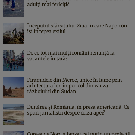
adulți mai fericiți?
Începutul sfârşitului: Ziua în care Napoleon
îşi începea exilul
De ce tot mai mulți români renunță la
vacanțele în țară?
Piramidele din Meroe, unice în lume prin
arhitectura lor, în pericol din cauza
războiului din Sudan
Dunărea și România, în presa americană. Ce
spun jurnaliștii despre criza apei?
Coreea de Nord a lansat cel puțin un proiectil