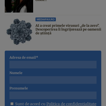
MEDIAFAX.RO
AI a creat primele virusuri „de la zero”.
Descoperirea îi îngrijorează pe oamenii
de știință
Adresa de email*
Numele
Prenumele
Sunt de acord cu
Politica de confidentialitate