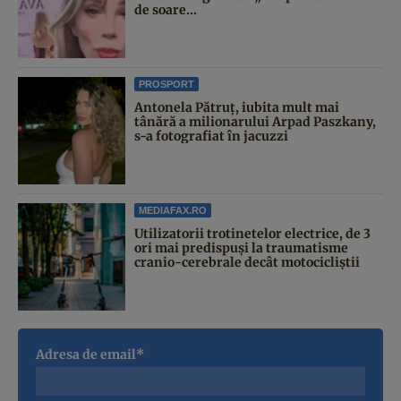
de soare...
PROSPORT
Antonela Pătruț, iubita mult mai
tânără a milionarului Arpad Paszkany,
s-a fotografiat în jacuzzi
MEDIAFAX.RO
Utilizatorii trotinetelor electrice, de 3
ori mai predispuși la traumatisme
cranio-cerebrale decât motocicliștii
Adresa de email*