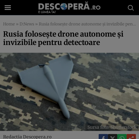
Home
»
D:News
»
Rusia folosește drone autonome și invizibile pentru detectoare
Rusia folosește drone autonome și
invizibile pentru detectoare
Sursa foto: Shutterstock
Redactia Descopera.ro