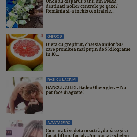
Unde au dispărut banii din PNRR
destinați noilor centrale pe gaze?
România și-a închis centralele...
G4FOOD
Dieta cu grepfrut, obsesia anilor ’80
care promitea mai puțin de 5 kilograme
în 10...
RAZI CU LACRIMI
BANCUL ZILEI. Badea Gheorghe: – Nu
pot face dragoste!
AVANTAJE.RO
Cum arată vedeta noastră, după ce și-a
făcut lifting facial: „Am purtat ochelari