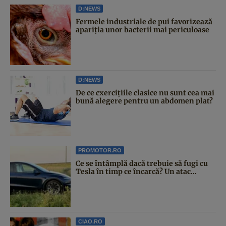
D:NEWS
Fermele industriale de pui favorizează
apariția unor bacterii mai periculoase
D:NEWS
De ce cxercițiile clasice nu sunt cea mai
bună alegere pentru un abdomen plat?
PROMOTOR.RO
Ce se întâmplă dacă trebuie să fugi cu
Tesla în timp ce încarcă? Un atac...
CIAO.RO