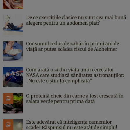
De ce cxercițiile clasice nu sunt cea mai bună
alegere pentru un abdomen plat?
Consumul redus de zahăr în primii ani de
viață ar putea scădea riscul de Alzheimer
Cum arată o zi din viața unui cercetător
NASA care studiază sănătatea astronauților:
„Nu este o știință complicată”
O proteină cheie din carne a fost crescută în
salata verde pentru prima dată
Este adevărat că inteligența oamenilor
scade? Răspunsul nu este atât de simplu!