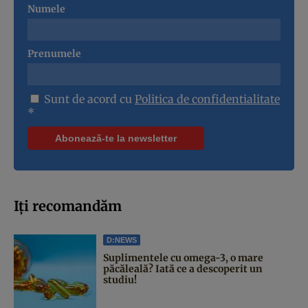
Numele
Prenumele
Sunt de acord cu
Politica de confidentialitate
*
Iți recomandăm
D:NEWS
Suplimentele cu omega-3, o mare
păcăleală? Iată ce a descoperit un
studiu!