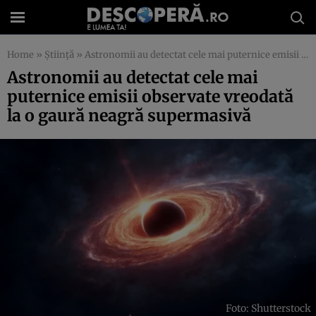
Home
»
Știință
»
Astronomii au detectat cele mai puternice emisii observate vreodată la o gaură neagră supermasivă
Astronomii au detectat cele mai
puternice emisii observate vreodată
la o gaură neagră supermasivă
Foto: Shutterstock