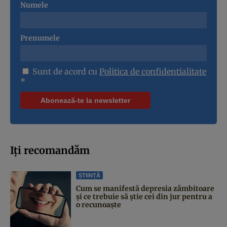
Numele
Prenumele
Sunt de acord cu
Politica de confidentialitate
*
Iți recomandăm
ȘTIINȚĂ
Cum se manifestă depresia zâmbitoare
și ce trebuie să știe cei din jur pentru a
o recunoaște