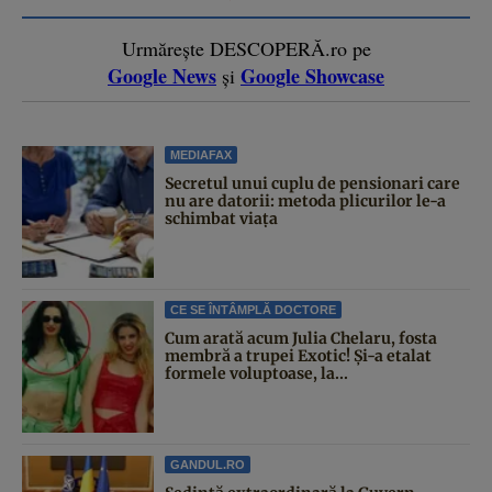
Urmărește DESCOPERĂ.ro pe
Google News
Google Showcase
și
MEDIAFAX
Secretul unui cuplu de pensionari care
nu are datorii: metoda plicurilor le-a
schimbat viața
CE SE ÎNTÂMPLĂ DOCTORE
Cum arată acum Julia Chelaru, fosta
membră a trupei Exotic! Și-a etalat
formele voluptoase, la...
GANDUL.RO