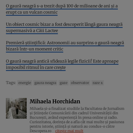
O gaură neagră s-a trezit după 100 de milioane de ani și a
erupt ca un vulcan cosmic
Un obiect cosmic bizar a fost descoperit lângă gaura neagră
supermasivă a Căii Lactee
Premieră științifică: Astronomii au surprins o gaură neagră
bizară într-un moment critic
O gaură neagră antică sfidează legile fizicii! Este aproape
imposibil ritmul în care crește
Tags:
energie
gaura neagra
gaze
observator
raze x
Mihaela Horchidan
Mihaela și-a finalizat studiile la Facultatea de Jurnalism
și Științele Comunicării din cadrul Universității din
București, având experiență în presa online și radio.
Curiozitatea, dorința de a afla cât mai multe și pasiunea
pentru istorie, ştiinţă şi natură au condus-o către
Descopera.ro
citește mai mult