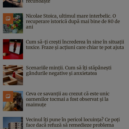
recunoaște
Nicolae Stoica, ultimul mare interbelic. O
recuperare istorică după mai bine de 80 de
ani
Cum să-ți crești încrederea în sine în situații
toxice. Fraze și acțiuni care chiar te pot ajuta
Scenariile minții. Cum să îți stăpânești
gândurile negative și anxietatea
Ceva ce savanții au crezut că este unic
oamenilor tocmai a fost observat și la
maimuțe
Vecinul îți pune în pericol locuința? Ce poți
face dacă refuză să remedieze problema