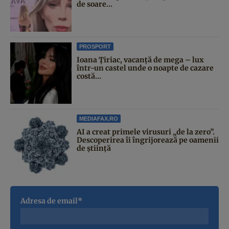
de soare...
PROSPORT
Ioana Țiriac, vacanță de mega – lux
într-un castel unde o noapte de cazare
costă...
MEDIAFAX.RO
AI a creat primele virusuri „de la zero”.
Descoperirea îi îngrijorează pe oamenii
de știință
Adresa de email*