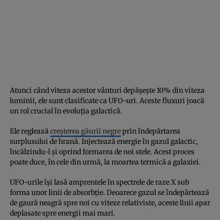
Atunci când viteza acestor vânturi depășește 10% din viteza
luminii, ele sunt clasificate ca UFO-uri. Aceste fluxuri joacă
un rol crucial în evoluția galactică.
Ele reglează
creșterea găurii negre
prin îndepărtarea
surplusului de hrană. Injectează energie în gazul galactic,
încălzindu-l și oprind formarea de noi stele. Acest proces
poate duce, în cele din urmă, la moartea termică a galaxiei.
UFO-urile își lasă amprentele în spectrele de raze X sub
forma unor linii de absorbție. Deoarece gazul se îndepărtează
de gaură neagră spre noi cu viteze relativiste, aceste linii apar
deplasate spre energii mai mari.