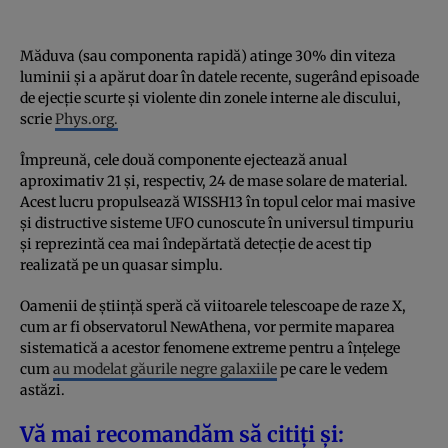
Măduva (sau componenta rapidă) atinge 30% din viteza
luminii și a apărut doar în datele recente, sugerând episoade
de ejecție scurte și violente din zonele interne ale discului,
scrie
Phys.org.
Împreună, cele două componente ejectează anual
aproximativ 21 și, respectiv, 24 de mase solare de material.
Acest lucru propulsează WISSH13 în topul celor mai masive
și distructive sisteme UFO cunoscute în universul timpuriu
și reprezintă cea mai îndepărtată detecție de acest tip
realizată pe un quasar simplu.
Oamenii de știință speră că viitoarele telescoape de raze X,
cum ar fi observatorul NewAthena, vor permite maparea
sistematică a acestor fenomene extreme pentru a înțelege
cum
au modelat găurile negre galaxiile
pe care le vedem
astăzi.
Vă mai recomandăm să citiți și: