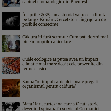
cabinet stomatologic din București
În aprilie 2029, un asteroid va trece la limită
pe lângă Pământ. Cercetătorii, îngrijorați de
posibile consecințe
Căldura îți fură somnul? Cum poți dormi mai
bine în nopțile caniculare
Ouăle ecologice ar putea avea un impact
climatic mai mare decât cele provenite din
ferme clasice
Sauna în timpul caniculei: poate pregăti
organismul pentru căldură?
Mata Hari, curtezana care a făcut istorie
devenind spioană în serviciul Germaniei