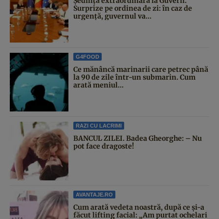
Şedinţă extraordinară la Guvern.
Surprize pe ordinea de zi: în caz de
urgență, guvernul va...
G4FOOD
Ce mănâncă marinarii care petrec până
la 90 de zile într-un submarin. Cum
arată meniul...
RAZI CU LACRIMI
BANCUL ZILEI. Badea Gheorghe: – Nu
pot face dragoste!
AVANTAJE.RO
Cum arată vedeta noastră, după ce și-a
făcut lifting facial: „Am purtat ochelari