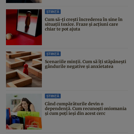
ȘTIINȚĂ
Cum să-ți crești încrederea în sine în
situații toxice. Fraze și acțiuni care
chiar te pot ajuta
ȘTIINȚĂ
Scenariile minții. Cum să îți stăpânești
gândurile negative și anxietatea
ȘTIINȚĂ
Când cumpărăturile devin o
dependență. Cum recunoști oniomania
și cum poți ieși din acest cerc