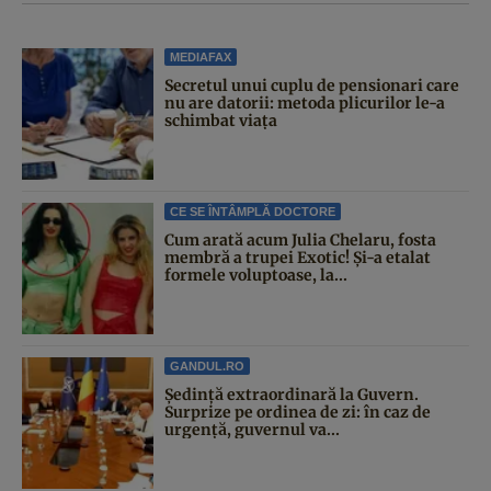
MEDIAFAX
Secretul unui cuplu de pensionari care
nu are datorii: metoda plicurilor le-a
schimbat viața
CE SE ÎNTÂMPLĂ DOCTORE
Cum arată acum Julia Chelaru, fosta
membră a trupei Exotic! Și-a etalat
formele voluptoase, la...
GANDUL.RO
Şedinţă extraordinară la Guvern.
Surprize pe ordinea de zi: în caz de
urgență, guvernul va...