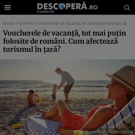
Home
»
D:News
»
Voucherele de vacanță, tot mai puțin folosite de români. Cum afectează turismul în țară?
Voucherele de vacanță, tot mai puțin
folosite de români. Cum afectează
turismul în țară?
Sursa foto: Shutterstock