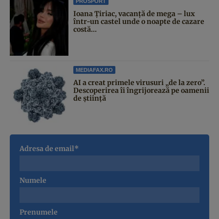
PROSPORT
Ioana Țiriac, vacanță de mega – lux
într-un castel unde o noapte de cazare
costă...
MEDIAFAX.RO
AI a creat primele virusuri „de la zero”.
Descoperirea îi îngrijorează pe oamenii
de știință
Adresa de email*
Numele
Prenumele