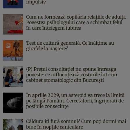
impulsiv
Cum ne formează copilăria relațiile de adulți.
Povestea psihologului care a schimbat felul
în care înțelegem iubirea
Test de cultură generală. Ce înălțime au
girafele la naștere?
(P) Prețul consultației nu spune întreaga
poveste: ce influențează costurile într-un
cabinet stomatologic din București
În aprilie 2029, un asteroid va trece la limită
pe lângă Pământ. Cercetătorii, îngrijorați de
posibile consecințe
Căldura îți fură somnul? Cum poți dormi mai
bine în nopțile caniculare