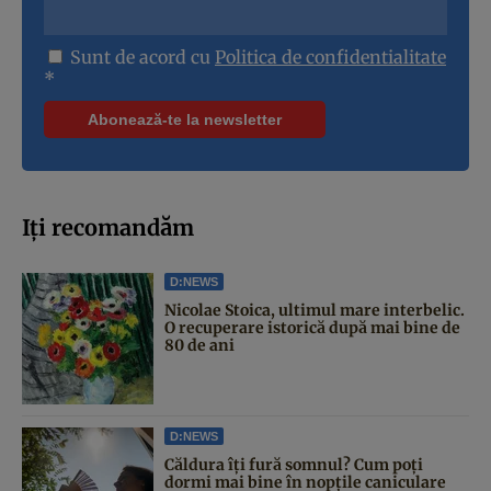
Sunt de acord cu
Politica de confidentialitate
*
Iți recomandăm
D:NEWS
Nicolae Stoica, ultimul mare interbelic.
O recuperare istorică după mai bine de
80 de ani
D:NEWS
Căldura îți fură somnul? Cum poți
dormi mai bine în nopțile caniculare