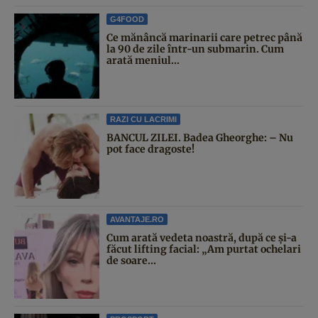
G4FOOD
Ce mănâncă marinarii care petrec până
la 90 de zile într-un submarin. Cum
arată meniul...
RAZI CU LACRIMI
BANCUL ZILEI. Badea Gheorghe: – Nu
pot face dragoste!
AVANTAJE.RO
Cum arată vedeta noastră, după ce și-a
făcut lifting facial: „Am purtat ochelari
de soare...