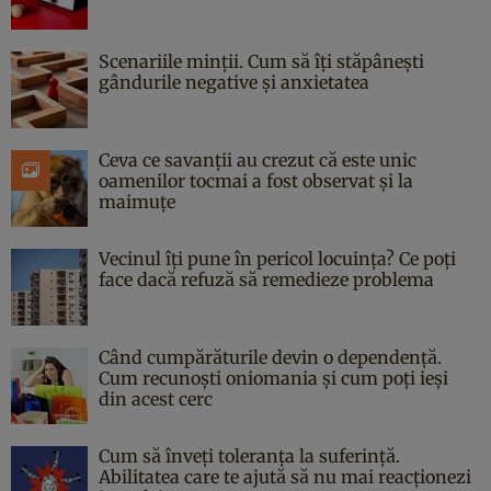
Scenariile minții. Cum să îți stăpânești
gândurile negative și anxietatea
Ceva ce savanții au crezut că este unic
oamenilor tocmai a fost observat și la
maimuțe
Vecinul îți pune în pericol locuința? Ce poți
face dacă refuză să remedieze problema
Când cumpărăturile devin o dependență.
Cum recunoști oniomania și cum poți ieși
din acest cerc
Cum să înveți toleranța la suferință.
Abilitatea care te ajută să nu mai reacționezi