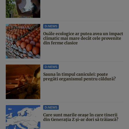
D:NEWS
Ouăle ecologice ar putea avea un impact
climatic mai mare decât cele provenite
din ferme clasice
D:NEWS
Sauna în timpul caniculei: poate
pregăti organismul pentru căldură?
D:NEWS
Care sunt marile orașe în care tinerii
din Generația Z și-ar dori să trăiască?