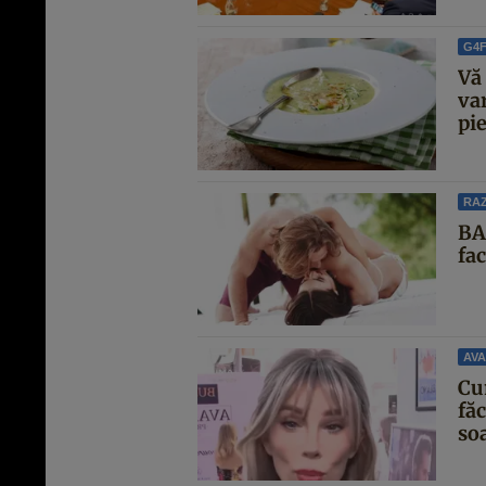
G4
Vă 
va
pie
RAZ
BA
fa
AVA
Cu
făc
soa