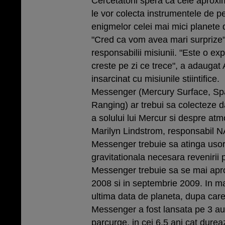
Cercetatorii spera ca cele aproxi
le vor colecta instrumentele de 
enigmelor celei mai mici planete d
"Cred ca vom avea mari surprize",
responsabilii misiunii. "Este o exp
creste pe zi ce trece", a adaugat
insarcinat cu misiunile stiintifice.
Messenger (Mercury Surface, Sp
Ranging) ar trebui sa colecteze 
a solului lui Mercur si despre atm
Marilyn Lindstrom, responsabil 
Messenger trebuie sa atinga usor 
gravitationala necesara revenirii p
Messenger trebuie sa se mai apro
2008 si in septembrie 2009. In m
ultima data de planeta, dupa care
Messenger a fost lansata pe 3 au
parcurge, in cei 6,5 ani cat durea