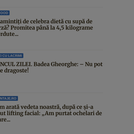
FOOD
amintiți de celebra dietă cu supă de
rză? Promitea până la 4,5 kilograme
rdute...
I CU LACRIMI
NCUL ZILEI. Badea Gheorghe: – Nu pot
ce dragoste!
NTAJE.RO
m arată vedeta noastră, după ce și-a
ut lifting facial: „Am purtat ochelari de
re...