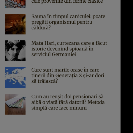
cele provenite din ferme clasice
Sauna în timpul caniculei: poate
pregăti organismul pentru
căldură?
Mata Hari, curtezana care a făcut
istorie devenind spioană în
serviciul Germaniei
Care sunt marile orașe în care
tinerii din Generația Z și-ar dori
să trăiască?
Cum au reușit doi pensionari să
aibă o viață fără datorii? Metoda
simplă care face minuni