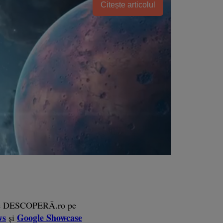
Citește articolul
e DESCOPERĂ.ro pe
ws
Google Showcase
și