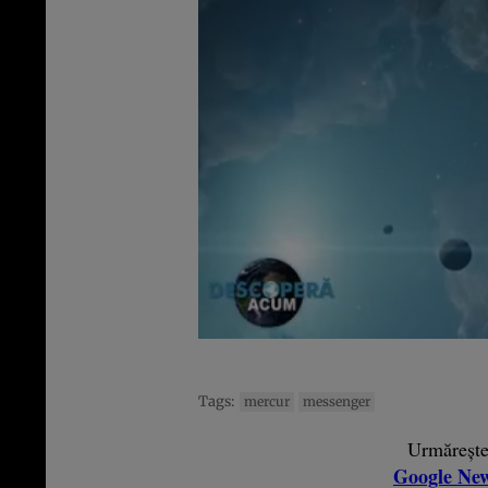
Tags:
mercur
messenger
Urmăreșt
Google Ne