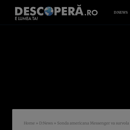
D:NEWS
Home
»
D:News
»
Sonda americana Messenger va survola