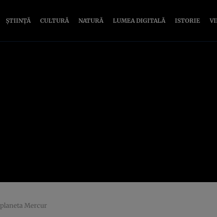
ȘTIINȚĂ
CULTURĂ
NATURĂ
LUMEA DIGITALĂ
ISTORIE
V
 planeta Mercur