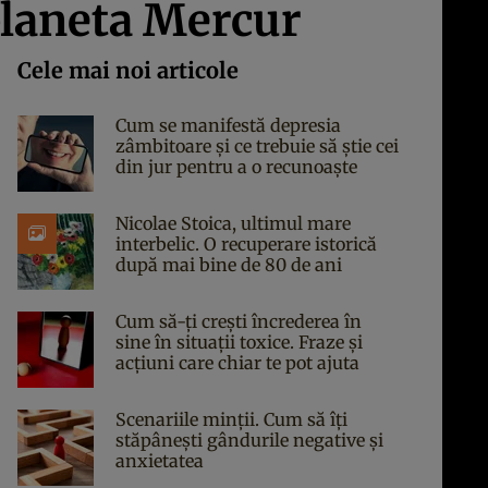
laneta Mercur
Cele mai noi articole
Cum se manifestă depresia
zâmbitoare și ce trebuie să știe cei
din jur pentru a o recunoaște
Nicolae Stoica, ultimul mare
interbelic. O recuperare istorică
după mai bine de 80 de ani
Cum să-ți crești încrederea în
sine în situații toxice. Fraze și
acțiuni care chiar te pot ajuta
Scenariile minții. Cum să îți
stăpânești gândurile negative și
anxietatea