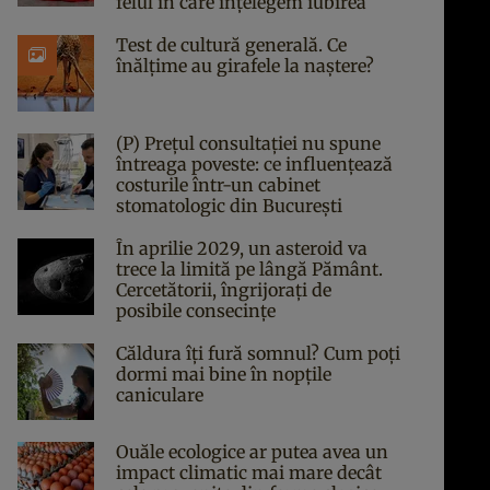
felul în care înțelegem iubirea
Test de cultură generală. Ce
înălțime au girafele la naștere?
(P) Prețul consultației nu spune
întreaga poveste: ce influențează
costurile într-un cabinet
stomatologic din București
În aprilie 2029, un asteroid va
trece la limită pe lângă Pământ.
Cercetătorii, îngrijorați de
posibile consecințe
Căldura îți fură somnul? Cum poți
dormi mai bine în nopțile
caniculare
Ouăle ecologice ar putea avea un
impact climatic mai mare decât