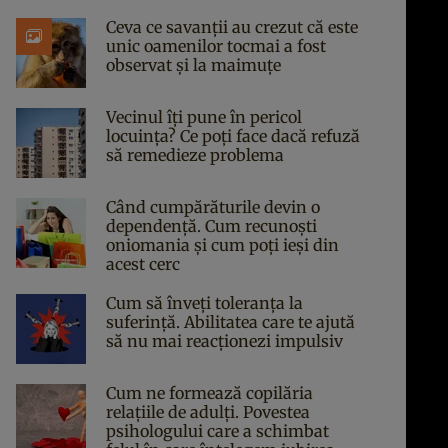
Ceva ce savanții au crezut că este
unic oamenilor tocmai a fost
observat și la maimuțe
Vecinul îți pune în pericol
locuința? Ce poți face dacă refuză
să remedieze problema
Când cumpărăturile devin o
dependență. Cum recunoști
oniomania și cum poți ieși din
acest cerc
Cum să înveți toleranța la
suferință. Abilitatea care te ajută
să nu mai reacționezi impulsiv
Cum ne formează copilăria
relațiile de adulți. Povestea
psihologului care a schimbat