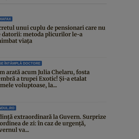
IAFAX
cretul unui cuplu de pensionari care nu
 datorii: metoda plicurilor le-a
himbat viața
SE ÎNTÂMPLĂ DOCTORE
m arată acum Julia Chelaru, fosta
mbră a trupei Exotic! Și-a etalat
mele voluptoase, la...
NDUL.RO
dinţă extraordinară la Guvern. Surprize
ordinea de zi: în caz de urgență,
ernul va...