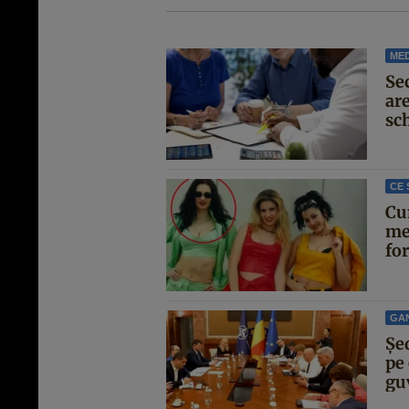
MED
Se
are
sc
CE 
Cu
me
for
GA
Şe
pe 
guv