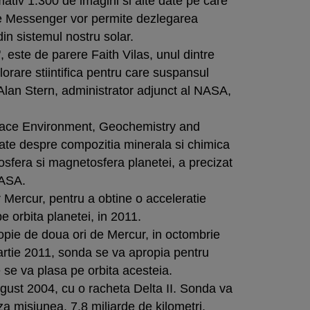
mativ 1.300 de imagini si alte date pe care
pe Messenger vor permite dezlegarea
in sistemul nostru solar.
 este de parere Faith Vilas, unul dintre
lorare stiintifica pentru care suspansul
 Alan Stern, administrator adjunct al NASA,
ace Environment, Geochemistry and
date despre compozitia minerala si chimica
osfera si magnetosfera planetei, a precizat
NASA.
Mercur, pentru a obtine o acceleratie
e orbita planetei, in 2011.
pie de doua ori de Mercur, in octombrie
artie 2011, sonda se va apropia pentru
 se va plasa pe orbita acesteia.
gust 2004, cu o racheta Delta II. Sonda va
za misiunea, 7,8 miliarde de kilometri.