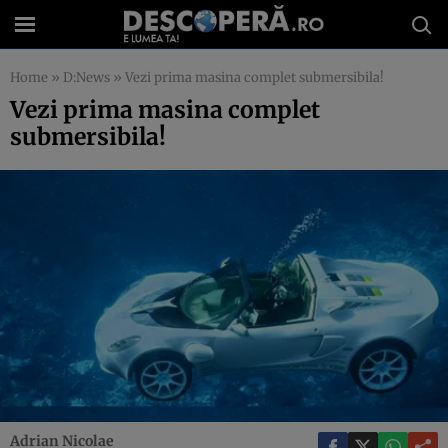
Home
»
D:News
»
Vezi prima masina complet submersibila!
Vezi prima masina complet
submersibila!
Adrian Nicolae