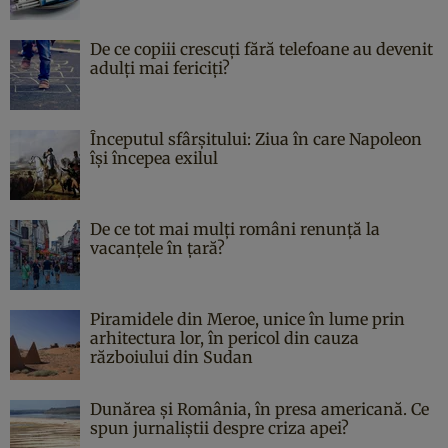
De ce copiii crescuți fără telefoane au devenit
adulți mai fericiți?
Începutul sfârşitului: Ziua în care Napoleon
îşi începea exilul
De ce tot mai mulți români renunță la
vacanțele în țară?
Piramidele din Meroe, unice în lume prin
arhitectura lor, în pericol din cauza
războiului din Sudan
Dunărea și România, în presa americană. Ce
spun jurnaliștii despre criza apei?