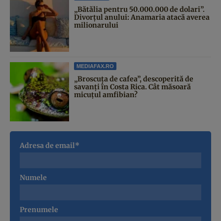
„Bătălia pentru 50.000.000 de dolari”.
Divorțul anului: Anamaria atacă averea
milionarului
MEDIAFAX.RO
„Broscuța de cafea”, descoperită de
savanți în Costa Rica. Cât măsoară
micuțul amfibian?
Adresa de email*
Numele
Prenumele