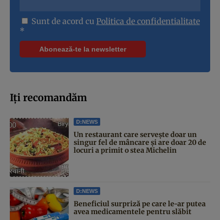
Sunt de acord cu
Politica de confidentialitate
*
Iți recomandăm
D:NEWS
Un restaurant care servește doar un
singur fel de mâncare și are doar 20 de
locuri a primit o stea Michelin
D:NEWS
Beneficiul surpriză pe care le-ar putea
avea medicamentele pentru slăbit