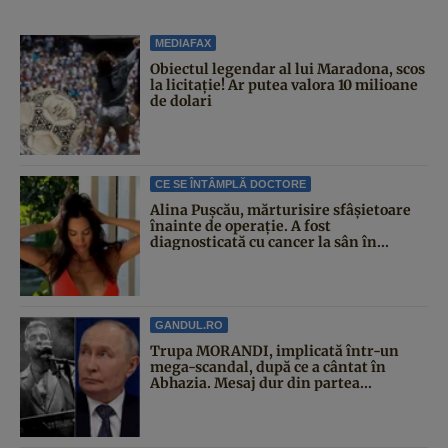
MEDIAFAX
Obiectul legendar al lui Maradona, scos
la licitație! Ar putea valora 10 milioane
de dolari
CE SE ÎNTÂMPLĂ DOCTORE
Alina Pușcău, mărturisire sfâșietoare
înainte de operație. A fost
diagnosticată cu cancer la sân în...
GANDUL.RO
Trupa MORANDI, implicată într-un
mega-scandal, după ce a cântat în
Abhazia. Mesaj dur din partea...