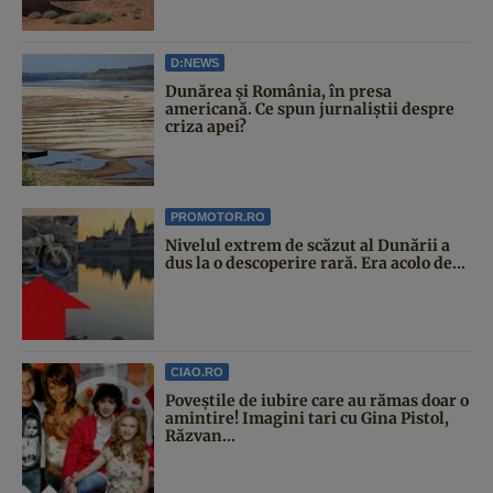
D:NEWS
Dunărea și România, în presa
americană. Ce spun jurnaliștii despre
criza apei?
PROMOTOR.RO
Nivelul extrem de scăzut al Dunării a
dus la o descoperire rară. Era acolo de...
CIAO.RO
Poveştile de iubire care au rămas doar o
amintire! Imagini tari cu Gina Pistol,
Răzvan...