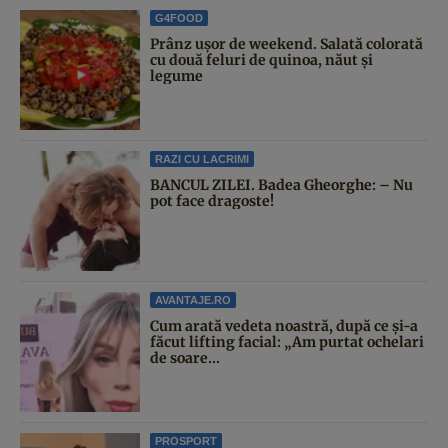
G4FOOD
Prânz ușor de weekend. Salată colorată
cu două feluri de quinoa, năut și
legume
RAZI CU LACRIMI
BANCUL ZILEI. Badea Gheorghe: – Nu
pot face dragoste!
AVANTAJE.RO
Cum arată vedeta noastră, după ce și-a
făcut lifting facial: „Am purtat ochelari
de soare...
PROSPORT