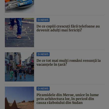
D:NEWS
De ce copiii crescuți fără telefoane au
devenit adulți mai fericiți?
D:NEWS
De ce tot mai mulți români renunță la
vacanțele în țară?
D:NEWS
Piramidele din Meroe, unice în lume
prin arhitectura lor, în pericol din
cauza războiului din Sudan