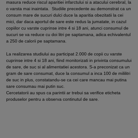
masura reduce riscul aparitiei infarctului si a atacului cerebral, la
o varsta mai inaintata. Studiile precedente au demonstrat ca un
consum mare de sucuri dulci duce la aparitia obezitatii la cei
mici, dar daca aportul de sare este redus la jumatate, in cazul
copiilor cu varste cuprinse intre 4 si 18 ani, atunci consumul de
sucuri se va reduce cu doi litri pe saptamana, adica echivalentul
a 250 de calorii pe saptamana.
La realizarea studiului au participat 2.000 de copii cu varste
cuprinse intre 4 si 18 ani, fiind monitorizati in privinta consumului
de sare, de suc si al alimentatiei acestora. S-a preconizat ca un
gram de sare consumat, duce la consumul a inca 100 de mililitri
de suc in plus, constatandu-se ca cei care mancau mai putina
sare consumau mai putin suc.
Cercetatorii au spus ca parintii ar trebui sa verifice eticheta
produselor pentru a observa continutul de sare.