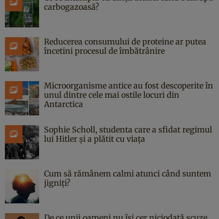
carbogazoasă?
Reducerea consumului de proteine ar putea
încetini procesul de îmbătrânire
Microorganisme antice au fost descoperite în
unul dintre cele mai ostile locuri din
Antarctica
Sophie Scholl, studenta care a sfidat regimul
lui Hitler și a plătit cu viața
Cum să rămânem calmi atunci când suntem
jigniți?
De ce unii oameni nu își cer niciodată scuze