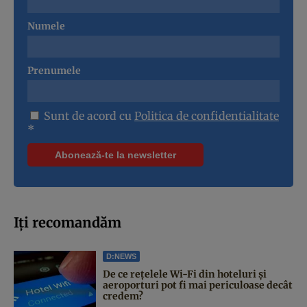
Numele
Prenumele
Sunt de acord cu
Politica de confidentialitate
*
Iți recomandăm
D:NEWS
De ce rețelele Wi-Fi din hoteluri și
aeroporturi pot fi mai periculoase decât
credem?