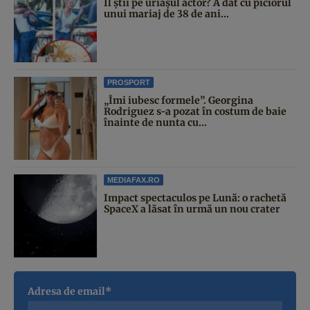
Îl știi pe uriașul actor? A dat cu piciorul
unui mariaj de 38 de ani...
PROSPORT
„Îmi iubesc formele”. Georgina
Rodriguez s-a pozat în costum de baie
înainte de nunta cu...
MEDIAFAX.RO
Impact spectaculos pe Lună: o rachetă
SpaceX a lăsat în urmă un nou crater
Adresa de email*