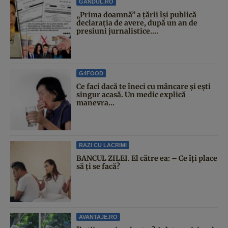
GANDUL.RO
„Prima doamnă” a țării își publică
declarația de avere, după un an de
presiuni jurnalistice....
G4FOOD
Ce faci dacă te îneci cu mâncare și ești
singur acasă. Un medic explică
manevra...
RAZI CU LACRIMI
BANCUL ZILEI. El către ea: – Ce îți place
să ți se facă?
AVANTAJE.RO