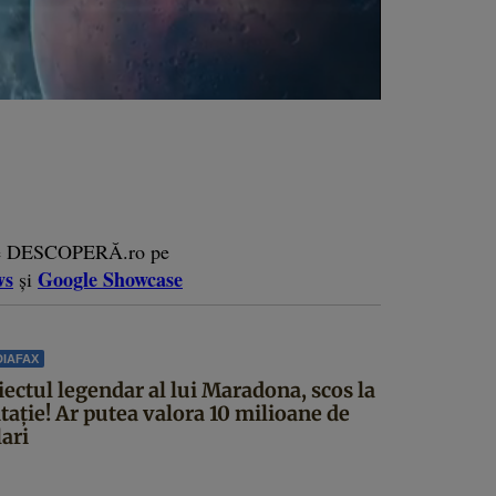
e DESCOPERĂ.ro pe
ws
Google Showcase
și
IAFAX
iectul legendar al lui Maradona, scos la
itație! Ar putea valora 10 milioane de
ari