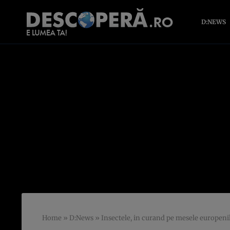
D:NEWS
Home
»
D:News
»
Insectele, in curand pe mesele europeni