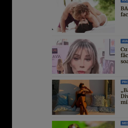
RAZ
BA
fa
AVA
Cu
făc
soa
PR
„B
Di
mi
MED