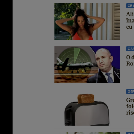
CE 
Al
îna
cu 
GA
O d
Ro
G4
Gre
fol
ris