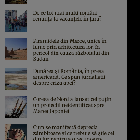
De ce tot mai mulți români
renunță la vacanțele în țară?
Piramidele din Meroe, unice în
lume prin arhitectura lor, în
pericol din cauza războiului din
Sudan
Dunărea și România, în presa
americană. Ce spun jurnaliștii
despre criza apei?
Coreea de Nord a lansat cel puțin
un proiectil neidentificat spre
Marea Japoniei
Cum se manifestă depresia
zâmbitoare și ce trebuie să știe cei
din jur pentru a o recunoaște