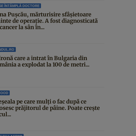
SE ÎNTÂMPLĂ DOCTORE
ina Pușcău, mărturisire sfâșietoare
inte de operație. A fost diagnosticată
cancer la sân în...
NDUL.RO
ronă care a intrat în Bulgaria din
mânia a explodat la 100 de metri...
FOOD
șeala pe care mulți o fac după ce
osesc prăjitorul de pâine. Poate crește
cul...