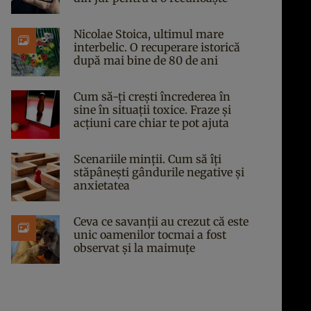
Nicolae Stoica, ultimul mare
interbelic. O recuperare istorică
după mai bine de 80 de ani
Cum să-ți crești încrederea în
sine în situații toxice. Fraze și
acțiuni care chiar te pot ajuta
Scenariile minții. Cum să îți
stăpânești gândurile negative și
anxietatea
Ceva ce savanții au crezut că este
unic oamenilor tocmai a fost
observat și la maimuțe