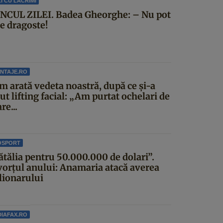
I CU LACRIMI
NCUL ZILEI. Badea Gheorghe: – Nu pot
ce dragoste!
NTAJE.RO
m arată vedeta noastră, după ce și-a
ut lifting facial: „Am purtat ochelari de
re...
OSPORT
ătălia pentru 50.000.000 de dolari”.
vorțul anului: Anamaria atacă averea
lionarului
IAFAX.RO