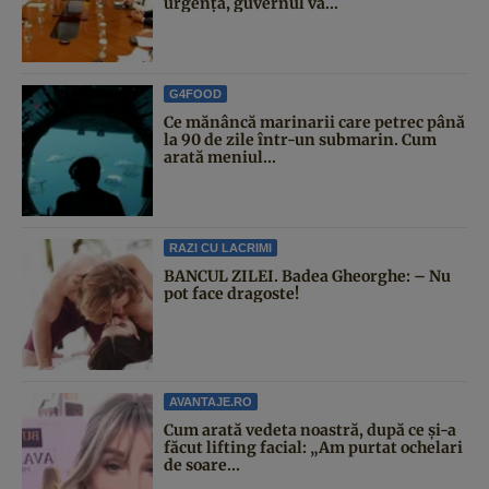
urgență, guvernul va...
G4FOOD
Ce mănâncă marinarii care petrec până
la 90 de zile într-un submarin. Cum
arată meniul...
RAZI CU LACRIMI
BANCUL ZILEI. Badea Gheorghe: – Nu
pot face dragoste!
AVANTAJE.RO
Cum arată vedeta noastră, după ce și-a
făcut lifting facial: „Am purtat ochelari
de soare...