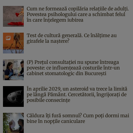
Cum ne formează copilăria relațiile de adulți.
Povestea psihologului care a schimbat felul
în care înțelegem iubirea
Test de cultură generală. Ce înălțime au
girafele la naștere?
(P) Prețul consultației nu spune întreaga
poveste: ce influențează costurile într-un
cabinet stomatologic din București
În aprilie 2029, un asteroid va trece la limită
pe lângă Pământ. Cercetătorii, îngrijorați de
posibile consecințe
Căldura îți fură somnul? Cum poți dormi mai
bine în nopțile caniculare