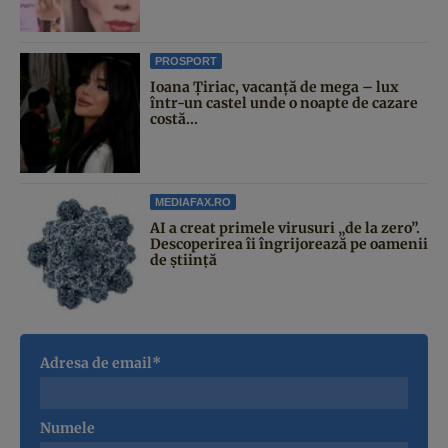
PROSPORT
Ioana Țiriac, vacanță de mega – lux
într-un castel unde o noapte de cazare
costă...
MEDIAFAX.RO
AI a creat primele virusuri „de la zero”.
Descoperirea îi îngrijorează pe oamenii
de știință
Adresa de email*
Numele