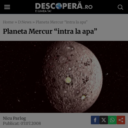
Home
»
D:News
»
Planeta Mercur “intra la apa”
Planeta Mercur “intra la apa”
Nicu Parlog
Publicat: 07.07.2008