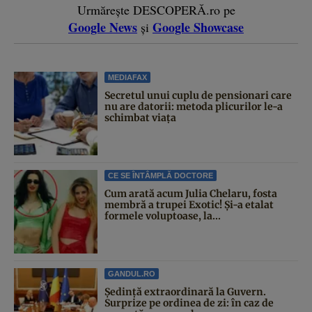
Urmărește DESCOPERĂ.ro pe
Google News
Google Showcase
și
MEDIAFAX
Secretul unui cuplu de pensionari care
nu are datorii: metoda plicurilor le-a
schimbat viața
CE SE ÎNTÂMPLĂ DOCTORE
Cum arată acum Julia Chelaru, fosta
membră a trupei Exotic! Și-a etalat
formele voluptoase, la...
GANDUL.RO
Şedinţă extraordinară la Guvern.
Surprize pe ordinea de zi: în caz de