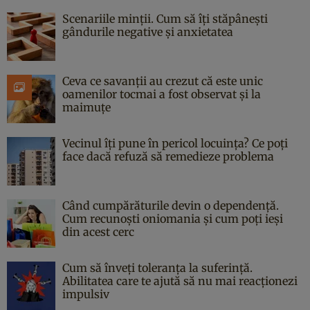
Scenariile minții. Cum să îți stăpânești
gândurile negative și anxietatea
Ceva ce savanții au crezut că este unic
oamenilor tocmai a fost observat și la
maimuțe
Vecinul îți pune în pericol locuința? Ce poți
face dacă refuză să remedieze problema
Când cumpărăturile devin o dependență.
Cum recunoști oniomania și cum poți ieși
din acest cerc
Cum să înveți toleranța la suferință.
Abilitatea care te ajută să nu mai reacționezi
impulsiv