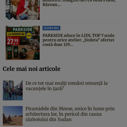
Răzvan...
GO4IT.RO
PARKSIDE aduce în LIDL TOP 7 scule
pentru orice atelier. „Vedeta” ofertei
costă doar 129...
Cele mai noi articole
De ce tot mai mulți români renunță la
vacanțele în țară?
Piramidele din Meroe, unice în lume prin
arhitectura lor, în pericol din cauza
războiului din Sudan