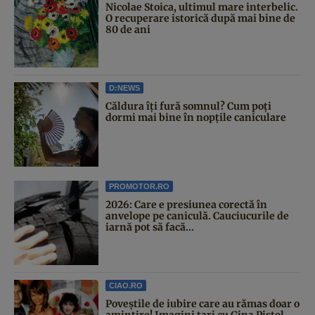
Nicolae Stoica, ultimul mare interbelic.
O recuperare istorică după mai bine de
80 de ani
D:NEWS
Căldura îți fură somnul? Cum poți
dormi mai bine în nopțile caniculare
PROMOTOR.RO
2026: Care e presiunea corectă în
anvelope pe caniculă. Cauciucurile de
iarnă pot să facă...
CIAO.RO
Poveştile de iubire care au rămas doar o
amintire! Imagini tari cu Gina Pistol,