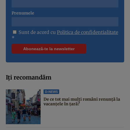
Prenumele
Sunt de acord cu
Politica de confidentialitate
*
Iți recomandăm
D:NEWS
De ce tot mai mulți români renunță la
vacanțele în țară?