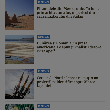
D:NEWS
Piramidele din Meroe, unice în lume
prin arhitectura lor, în pericol din
cauza războiului din Sudan
D:NEWS
Dunărea și România, în presa
americană. Ce spun jurnaliștii despre
criza apei?
D:NEWS
Coreea de Nord a lansat cel puțin un
proiectil neidentificat spre Marea
Japoniei
D:NEWS