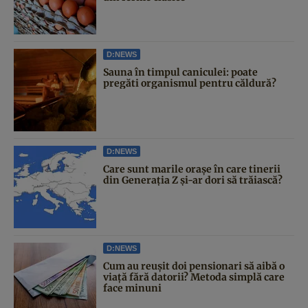
D:NEWS
Sauna în timpul caniculei: poate
pregăti organismul pentru căldură?
D:NEWS
Care sunt marile orașe în care tinerii
din Generația Z și-ar dori să trăiască?
D:NEWS
Cum au reușit doi pensionari să aibă o
viață fără datorii? Metoda simplă care
face minuni