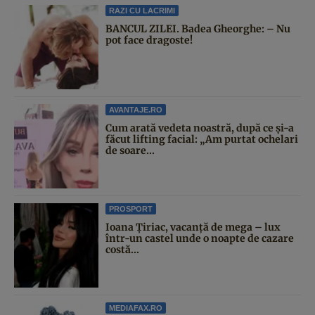
RAZI CU LACRIMI
BANCUL ZILEI. Badea Gheorghe: – Nu
pot face dragoste!
AVANTAJE.RO
Cum arată vedeta noastră, după ce și-a
făcut lifting facial: „Am purtat ochelari
de soare...
PROSPORT
Ioana Țiriac, vacanță de mega – lux
într-un castel unde o noapte de cazare
costă...
MEDIAFAX.RO