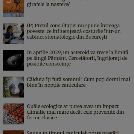
girafele la naștere?
(P) Prețul consultației nu spune întreaga
poveste: ce influențează costurile într-un
cabinet stomatologic din București
În aprilie 2029, un asteroid va trece la limită
pe lângă Pământ. Cercetătorii, îngrijorați de
posibile consecințe
Căldura îți fură somnul? Cum poți dormi mai
bine în nopțile caniculare
Ouăle ecologice ar putea avea un impact
climatic mai mare decât cele provenite din
ferme clasice
Sauna în timpul caniculei: poate pregăti