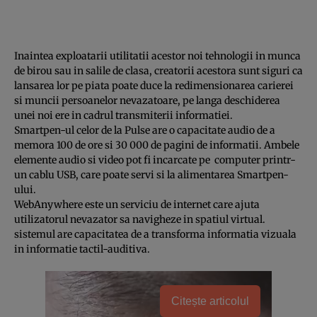
Inaintea exploatarii utilitatii acestor noi tehnologii in munca
de birou sau in salile de clasa, creatorii acestora sunt siguri ca
lansarea lor pe piata poate duce la redimensionarea carierei
si muncii persoanelor nevazatoare, pe langa deschiderea
unei noi ere in cadrul transmiterii informatiei.
Smartpen-ul celor de la Pulse are o capacitate audio de a
memora 100 de ore si 30 000 de pagini de informatii. Ambele
elemente audio si video pot fi incarcate pe computer printr-
un cablu USB, care poate servi si la alimentarea Smartpen-
ului.
WebAnywhere este un serviciu de internet care ajuta
utilizatorul nevazator sa navigheze in spatiul virtual.
sistemul are capacitatea de a transforma informatia vizuala
in informatie tactil-auditiva.
Citește articolul