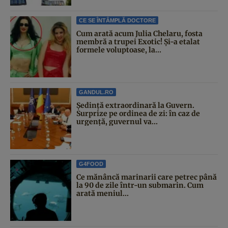
CE SE ÎNTÂMPLĂ DOCTORE
Cum arată acum Julia Chelaru, fosta
membră a trupei Exotic! Și-a etalat
formele voluptoase, la...
GANDUL.RO
Şedinţă extraordinară la Guvern.
Surprize pe ordinea de zi: în caz de
urgență, guvernul va...
G4FOOD
Ce mănâncă marinarii care petrec până
la 90 de zile într-un submarin. Cum
arată meniul...