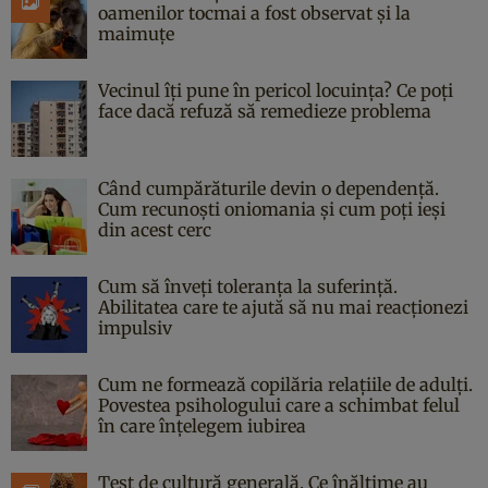
oamenilor tocmai a fost observat și la
maimuțe
Vecinul îți pune în pericol locuința? Ce poți
face dacă refuză să remedieze problema
Când cumpărăturile devin o dependență.
Cum recunoști oniomania și cum poți ieși
din acest cerc
Cum să înveți toleranța la suferință.
Abilitatea care te ajută să nu mai reacționezi
impulsiv
Cum ne formează copilăria relațiile de adulți.
Povestea psihologului care a schimbat felul
în care înțelegem iubirea
Test de cultură generală. Ce înălțime au