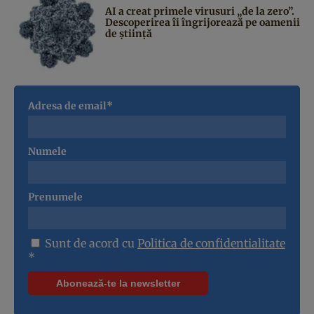
AI a creat primele virusuri „de la zero”.
Descoperirea îi îngrijorează pe oamenii
de știință
Adresa de email*
Numele
Prenumele
Sunt de acord cu
Politica de confidentialitate
*