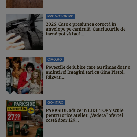
PROMOTOR.RO
2026: Care e presiunea corectă în
anvelope pe caniculă. Cauciucurile de
iarnă pot să facă...
CIAO.RO
Poveştile de iubire care au rămas doar o
amintire! Imagini tari cu Gina Pistol,
Răzvan...
GO4IT.RO
PARKSIDE aduce în LIDL TOP 7 scule
pentru orice atelier. „Vedeta” ofertei
costă doar 129...