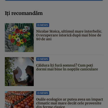
Iți recomandăm
D:NEWS
Nicolae Stoica, ultimul mare interbelic.
O recuperare istorică după mai bine de
80 de ani
D:NEWS
Căldura îți fură somnul? Cum poți
dormi mai bine în nopțile caniculare
D:NEWS
Ouăle ecologice ar putea avea un impact
climatic mai mare decât cele provenite
din ferme clasice