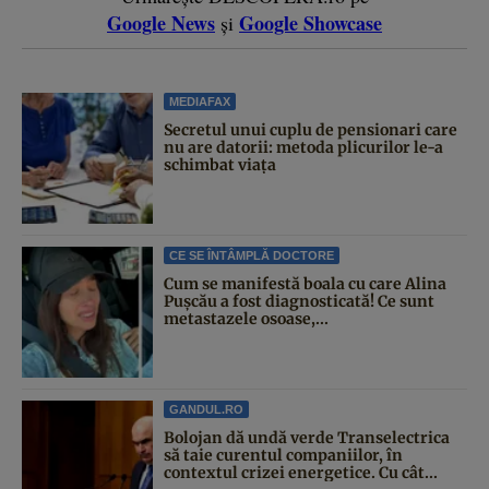
Google News
Google Showcase
și
MEDIAFAX
Secretul unui cuplu de pensionari care
nu are datorii: metoda plicurilor le-a
schimbat viața
CE SE ÎNTÂMPLĂ DOCTORE
Cum se manifestă boala cu care Alina
Pușcău a fost diagnosticată! Ce sunt
metastazele osoase,...
GANDUL.RO
Bolojan dă undă verde Transelectrica
să taie curentul companiilor, în
contextul crizei energetice. Cu cât...