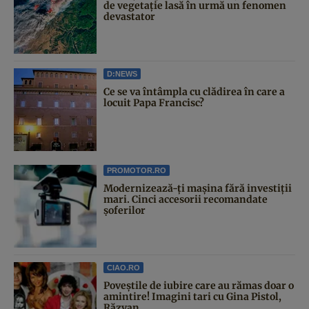
de vegetație lasă în urmă un fenomen
devastator
D:NEWS
Ce se va întâmpla cu clădirea în care a
locuit Papa Francisc?
PROMOTOR.RO
Modernizează-ți mașina fără investiții
mari. Cinci accesorii recomandate
șoferilor
CIAO.RO
Poveştile de iubire care au rămas doar o
amintire! Imagini tari cu Gina Pistol,
Răzvan...