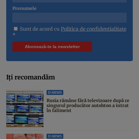
Prenumele
Sunt de acord cu
Politica de confidentialitate
*
Iți recomandăm
D:NEWS
Rusia rămâne fără televizoare după ce
singurul producător autohton a intrat
în faliment
D:NEWS