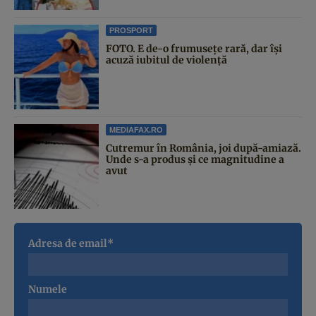
PROSPORT
FOTO. E de-o frumusețe rară, dar își
acuză iubitul de violență
MEDIAFAX.RO
Cutremur în România, joi după-amiază.
Unde s-a produs și ce magnitudine a
avut
Adresa de email*
Numele