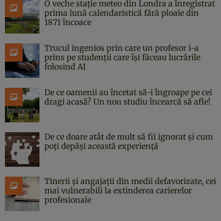
O veche stație meteo din Londra a înregistrat
prima lună calendaristică fără ploaie din
1871 încoace
Trucul ingenios prin care un profesor i-a
prins pe studenții care își făceau lucrările
folosind AI
De ce oamenii au încetat să-i îngroape pe cei
dragi acasă? Un nou studiu încearcă să afle!
De ce doare atât de mult să fii ignorat și cum
poți depăși această experiență
Tinerii și angajații din medii defavorizate, cei
mai vulnerabili la extinderea carierelor
profesionale