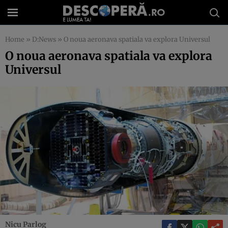
Home
»
D:News
»
O noua aeronava spatiala va explora Universul
O noua aeronava spatiala va explora
Universul
Nicu Parlog