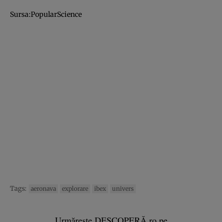
Sursa:PopularScience
Tags:
aeronava
explorare
ibex
univers
Urmărește DESCOPERĂ.ro pe