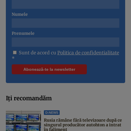
Numele
Prenumele
Sunt de acord cu
Politica de confidentialitate
*
Iți recomandăm
D:NEWS
Rusia rămâne fără televizoare după ce
singurul producător autohton a intrat
în faliment