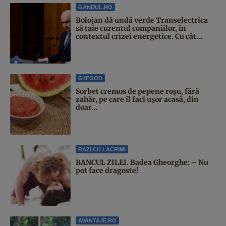
GANDUL.RO
Bolojan dă undă verde Transelectrica
să taie curentul companiilor, în
contextul crizei energetice. Cu cât...
G4FOOD
Sorbet cremos de pepene roșu, fără
zahăr, pe care îl faci ușor acasă, din
doar...
RAZI CU LACRIMI
BANCUL ZILEI. Badea Gheorghe: – Nu
pot face dragoste!
AVANTAJE.RO