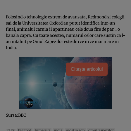
Folosind o tehnologie extrem de avansata, Redmond si colegii
sai de la Universitatea Oxford au putut identifica intr-un
final, animalul caruia ii apartineau cele doua fire de par… o
banala capra. Cu toate acestea, numarul celor care sustin ca l-
au intalnit pe Omul Zapezilor este din ce in ce mai mare in
India.
Citește articolul
Sursa:BBC
Tags:
big foot
himalaya
india
mostra adn
omul zapezilor