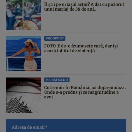
Îl știi pe uriașul actor? A dat cu piciorul
unui mariaj de 38 de ani...
PROSPORT
FOTO. E de-o frumusețe rară, dar își
acuză iubitul de violență
MEDIAFAX.RO
Cutremur în România, joi după-amiază.
Unde s-a produs și ce magnitudine a
avut
Adresa de email*