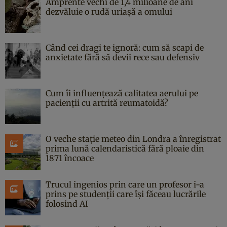
Amprente vechi de 1,4 milioane de ani
dezvăluie o rudă uriașă a omului
Când cei dragi te ignoră: cum să scapi de
anxietate fără să devii rece sau defensiv
Cum îi influențează calitatea aerului pe
pacienții cu artrită reumatoidă?
O veche stație meteo din Londra a înregistrat
prima lună calendaristică fără ploaie din
1871 încoace
Trucul ingenios prin care un profesor i-a
prins pe studenții care își făceau lucrările
folosind AI