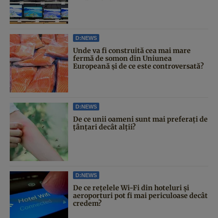
D:NEWS
Unde va fi construită cea mai mare
fermă de somon din Uniunea
Europeană și de ce este controversată?
D:NEWS
De ce unii oameni sunt mai preferați de
țânțari decât alții?
D:NEWS
De ce rețelele Wi-Fi din hoteluri și
aeroporturi pot fi mai periculoase decât
credem?