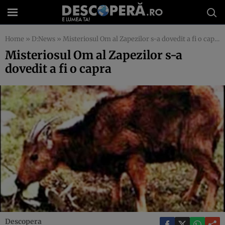
Home
»
D:News
»
Misteriosul Om al Zapezilor s-a dovedit a fi o capra
Misteriosul Om al Zapezilor s-a
dovedit a fi o capra
Descopera