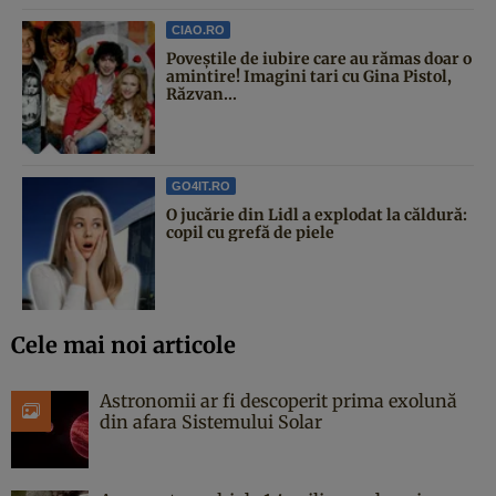
CIAO.RO
Poveştile de iubire care au rămas doar o
amintire! Imagini tari cu Gina Pistol,
Răzvan...
GO4IT.RO
O jucărie din Lidl a explodat la căldură:
copil cu grefă de piele
Cele mai noi articole
Astronomii ar fi descoperit prima exolună
din afara Sistemului Solar