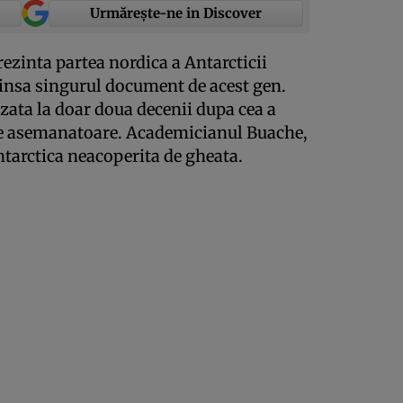
Urmărește-ne in Discover
prezinta partea nordica a Antarcticii
 insa singurul document de acest gen.
izata la doar doua decenii dupa cea a
ne asemanatoare. Academicianul Buache,
ntarctica neacoperita de gheata.