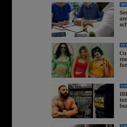
MED
Se
are
sc
CE 
Cu
me
for
GA
IRE
te
buc
G4