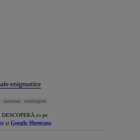
 sale enigmatice
sumerian
washington
e DESCOPERĂ.ro pe
ws
Google Showcase
și