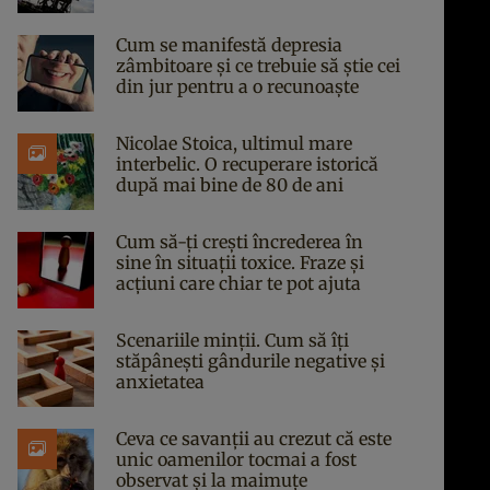
Cum se manifestă depresia
zâmbitoare și ce trebuie să știe cei
din jur pentru a o recunoaște
Nicolae Stoica, ultimul mare
interbelic. O recuperare istorică
după mai bine de 80 de ani
Cum să-ți crești încrederea în
sine în situații toxice. Fraze și
acțiuni care chiar te pot ajuta
Scenariile minții. Cum să îți
stăpânești gândurile negative și
anxietatea
Ceva ce savanții au crezut că este
unic oamenilor tocmai a fost
observat și la maimuțe