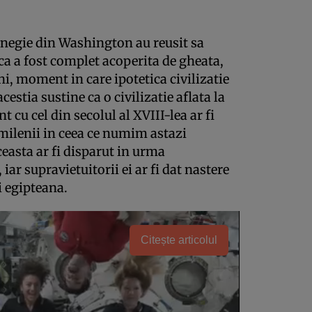
arnegie din Washington au reusit sa
ica a fost complet acoperita de gheata,
i, moment in care ipotetica civilizatie
cestia sustine ca o civilizatie aflata la
t cu cel din secolul al XVIII-lea ar fi
 milenii in ceea ce numim astazi
ceasta ar fi disparut in urma
ar supravietuitorii ei ar fi dat nastere
i egipteana.
Citește articolul