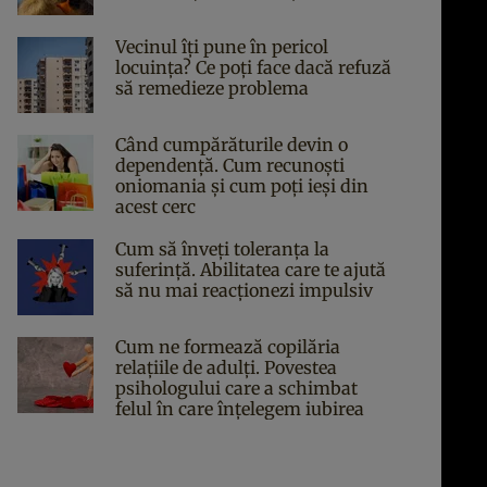
Vecinul îți pune în pericol
locuința? Ce poți face dacă refuză
să remedieze problema
Când cumpărăturile devin o
dependență. Cum recunoști
oniomania și cum poți ieși din
acest cerc
Cum să înveți toleranța la
suferință. Abilitatea care te ajută
să nu mai reacționezi impulsiv
Cum ne formează copilăria
relațiile de adulți. Povestea
psihologului care a schimbat
felul în care înțelegem iubirea