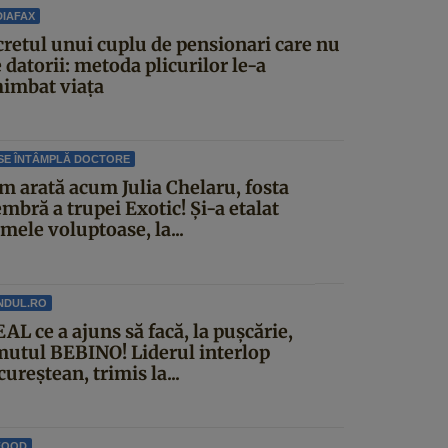
IAFAX
cretul unui cuplu de pensionari care nu
 datorii: metoda plicurilor le-a
himbat viața
SE ÎNTÂMPLĂ DOCTORE
m arată acum Julia Chelaru, fosta
mbră a trupei Exotic! Și-a etalat
mele voluptoase, la...
NDUL.RO
AL ce a ajuns să facă, la pușcărie,
mutul BEBINO! Liderul interlop
ureștean, trimis la...
FOOD