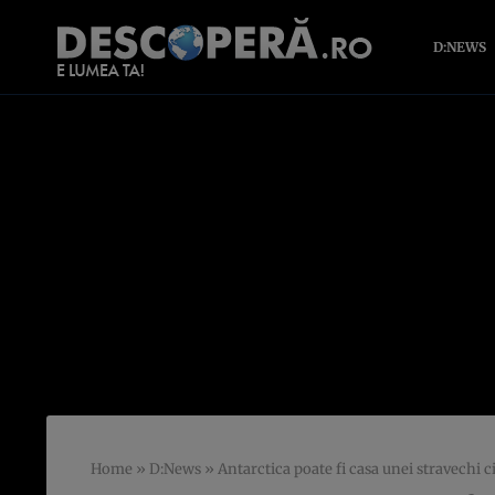
D:NEWS
Home
»
D:News
»
Antarctica poate fi casa unei stravechi civ