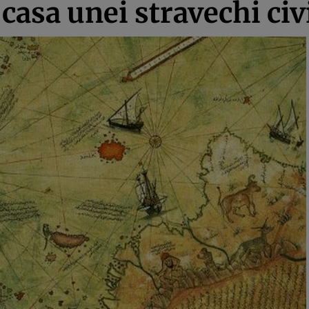
 casa unei stravechi civi