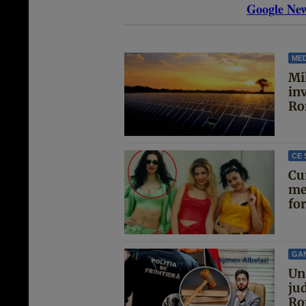
Google Ne
MED
Mil
in
Ro
CE 
Cu
me
for
GA
Un 
jud
Ro