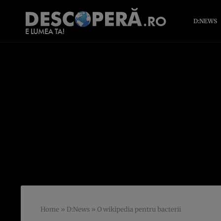
D:NEWS
Home
»
D:News
»
O wikipedia pentru bacterii