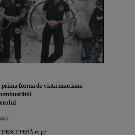
l prima forma de viata martiana
combustibili
erului
lpini
e DESCOPERĂ.ro pe