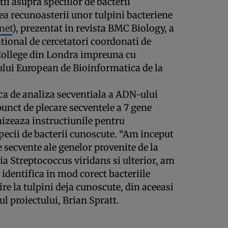
ii asupra speciilor de bacterii
rea recunoasterii unor tulpini bacteriene
net
), prezentat in revista BMC Biology, a
ational de cercetatori coordonati de
 College din Londra impreuna cu
tului European de Bioinformatica de la
ca de analiza secventiala a ADN-ului
punct de plecare secventele a 7 gene
rnizeaza instructiunile pentru
specii de bacterii cunoscute. “Am inceput
e secvente ale genelor provenite de la
ia Streptococcus viridans si ulterior, am
a identifica in mod corect bacteriile
re la tulpini deja cunoscute, din aceeasi
ul proiectului, Brian Spratt.