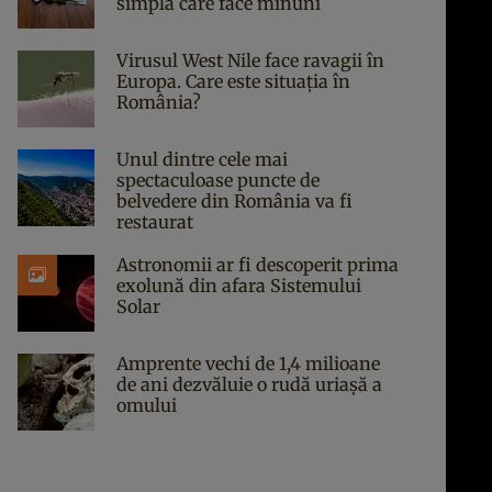
simplă care face minuni
Virusul West Nile face ravagii în
Europa. Care este situația în
România?
Unul dintre cele mai
spectaculoase puncte de
belvedere din România va fi
restaurat
Astronomii ar fi descoperit prima
exolună din afara Sistemului
Solar
Amprente vechi de 1,4 milioane
de ani dezvăluie o rudă uriașă a
omului