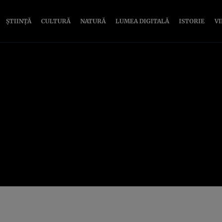
ȘTIINȚĂ
CULTURĂ
NATURĂ
LUMEA DIGITALĂ
ISTORIE
V