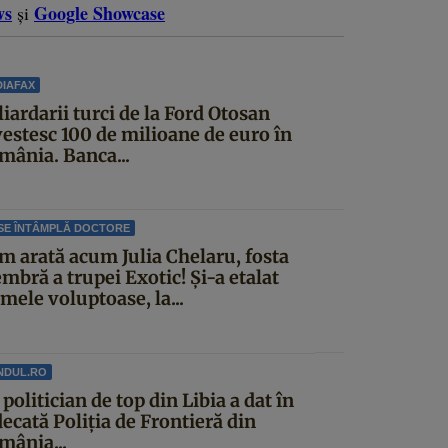
ws
Google Showcase
și
IAFAX
iardarii turci de la Ford Otosan
vestesc 100 de milioane de euro în
mânia. Banca...
SE ÎNTÂMPLĂ DOCTORE
m arată acum Julia Chelaru, fosta
mbră a trupei Exotic! Și-a etalat
mele voluptoase, la...
NDUL.RO
politician de top din Libia a dat în
ecată Poliția de Frontieră din
mânia...