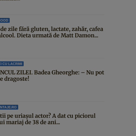
FOOD
de zile fără gluten, lactate, zahăr, cafea
 alcool. Dieta urmată de Matt Damon...
I CU LACRIMI
NCUL ZILEI. Badea Gheorghe: – Nu pot
ce dragoste!
NTAJE.RO
știi pe uriașul actor? A dat cu piciorul
i mariaj de 38 de ani...