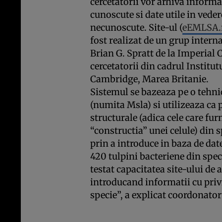
cercetatorii vor arhiva informat
cunoscute si date utile in vede
necunoscute. Site-ul (
eEMLSA.
fost realizat de un grup intern
Brian G. Spratt de la Imperial
cercetatorii din cadrul Institu
Cambridge, Marea Britanie.
Sistemul se bazeaza pe o tehni
(numita Msla) si utilizeaza ca 
structurale (adica cele care fu
“constructia” unei celule) din 
prin a introduce in baza de dat
420 tulpini bacteriene din spec
testat capacitatea site-ului de 
introducand informatii cu privi
specie”, a explicat coordonator