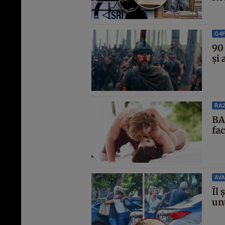
G4
90 
și
RAZ
BA
fa
AVA
Îl 
unu