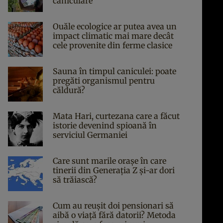
caniculare
Ouăle ecologice ar putea avea un
impact climatic mai mare decât
cele provenite din ferme clasice
Sauna în timpul caniculei: poate
pregăti organismul pentru
căldură?
Mata Hari, curtezana care a făcut
istorie devenind spioană în
serviciul Germaniei
Care sunt marile orașe în care
tinerii din Generația Z și-ar dori
să trăiască?
Cum au reușit doi pensionari să
aibă o viață fără datorii? Metoda