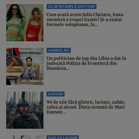
CE SE ÎNTÂMPLĂ DOCTORE
Cum arată acum Julia Chelaru, fosta
membră a trupei Exotic! Și-a etalat
formele voluptoase, la...
GANDUL.RO
Un politician de top din Libia a dat în
judecată Poliția de Frontieră din
România...
G4FOOD
90 de zile fără gluten, lactate, zahăr,
cafea și alcool. Dieta urmată de Matt
Damon...
RAZI CU LACRIMI