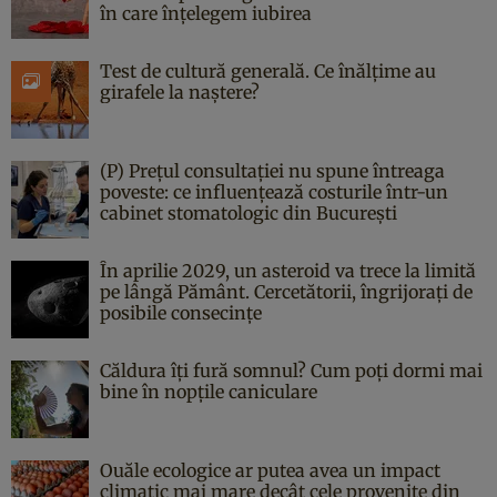
în care înțelegem iubirea
Test de cultură generală. Ce înălțime au
girafele la naștere?
(P) Prețul consultației nu spune întreaga
poveste: ce influențează costurile într-un
cabinet stomatologic din București
În aprilie 2029, un asteroid va trece la limită
pe lângă Pământ. Cercetătorii, îngrijorați de
posibile consecințe
Căldura îți fură somnul? Cum poți dormi mai
bine în nopțile caniculare
Ouăle ecologice ar putea avea un impact
climatic mai mare decât cele provenite din