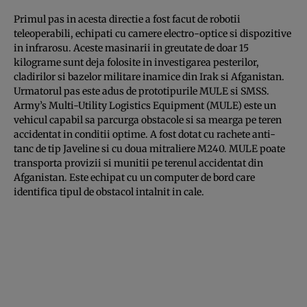
Primul pas in acesta directie a fost facut de robotii
teleoperabili, echipati cu camere electro-optice si dispozitive
in infrarosu. Aceste masinarii in greutate de doar 15
kilograme sunt deja folosite in investigarea pesterilor,
cladirilor si bazelor militare inamice din Irak si Afganistan.
Urmatorul pas este adus de prototipurile MULE si SMSS.
Army’s Multi-Utility Logistics Equipment (MULE) este un
vehicul capabil sa parcurga obstacole si sa mearga pe teren
accidentat in conditii optime. A fost dotat cu rachete anti-
tanc de tip Javeline si cu doua mitraliere M240. MULE poate
transporta provizii si munitii pe terenul accidentat din
Afganistan. Este echipat cu un computer de bord care
identifica tipul de obstacol intalnit in cale.