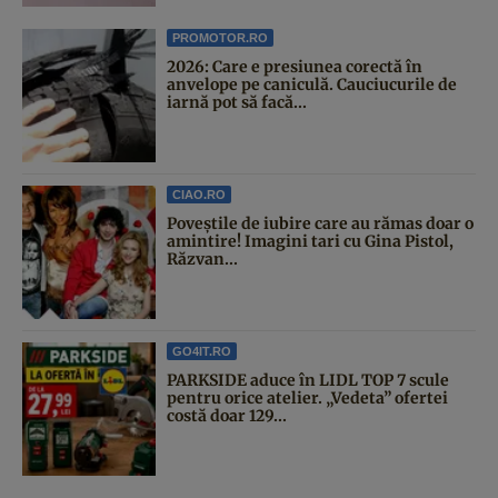
PROMOTOR.RO
2026: Care e presiunea corectă în
anvelope pe caniculă. Cauciucurile de
iarnă pot să facă...
CIAO.RO
Poveştile de iubire care au rămas doar o
amintire! Imagini tari cu Gina Pistol,
Răzvan...
GO4IT.RO
PARKSIDE aduce în LIDL TOP 7 scule
pentru orice atelier. „Vedeta” ofertei
costă doar 129...