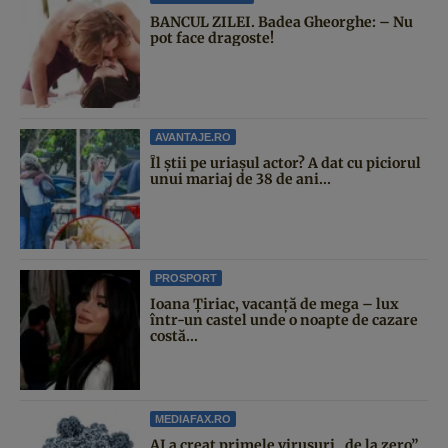
BANCUL ZILEI. Badea Gheorghe: – Nu
pot face dragoste!
AVANTAJE.RO
Îl știi pe uriașul actor? A dat cu piciorul
unui mariaj de 38 de ani...
PROSPORT
Ioana Țiriac, vacanță de mega – lux
într-un castel unde o noapte de cazare
costă...
MEDIAFAX.RO
AI a creat primele virusuri „de la zero”.