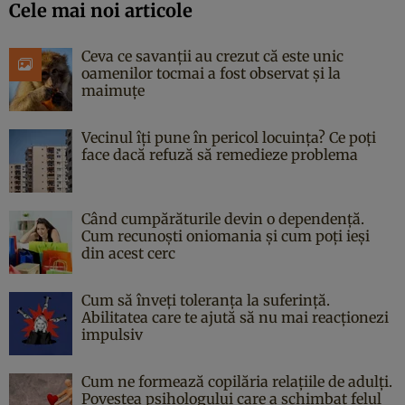
Cele mai noi articole
Ceva ce savanții au crezut că este unic
oamenilor tocmai a fost observat și la
maimuțe
Vecinul îți pune în pericol locuința? Ce poți
face dacă refuză să remedieze problema
Când cumpărăturile devin o dependență.
Cum recunoști oniomania și cum poți ieși
din acest cerc
Cum să înveți toleranța la suferință.
Abilitatea care te ajută să nu mai reacționezi
impulsiv
Cum ne formează copilăria relațiile de adulți.
Povestea psihologului care a schimbat felul