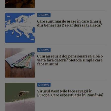
D:NEWS
Care sunt marile orașe în care tinerii
din Generația Z și-ar dori să trăiască?
D:NEWS
Cum au reușit doi pensionari să aibă o
viață fără datorii? Metoda simplă care
face minuni
D:NEWS
Virusul West Nile face ravagii în
Europa. Care este situația în România?