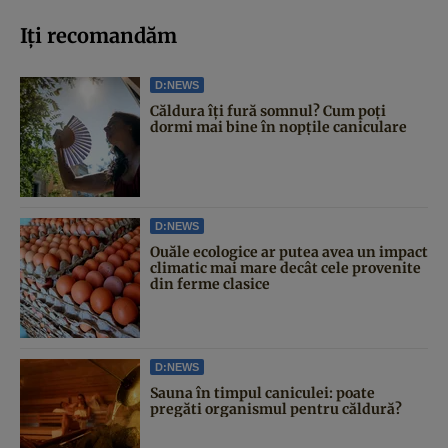
Iți recomandăm
D:NEWS
Căldura îți fură somnul? Cum poți
dormi mai bine în nopțile caniculare
D:NEWS
Ouăle ecologice ar putea avea un impact
climatic mai mare decât cele provenite
din ferme clasice
D:NEWS
Sauna în timpul caniculei: poate
pregăti organismul pentru căldură?