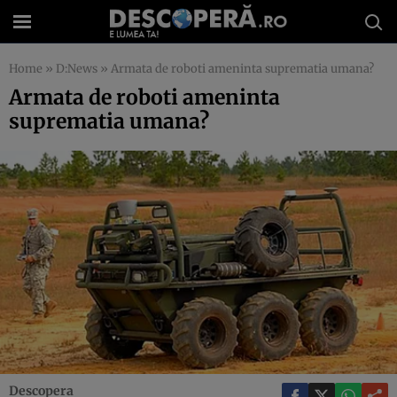
Home
»
D:News
»
Armata de roboti ameninta suprematia umana?
Armata de roboti ameninta
suprematia umana?
Descopera