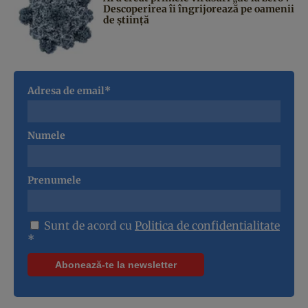
Descoperirea îi îngrijorează pe oamenii
de știință
Adresa de email*
Numele
Prenumele
Sunt de acord cu
Politica de confidentialitate
*