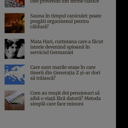
cele provenite din ferme clasice
Sauna în timpul caniculei: poate
pregăti organismul pentru
căldură?
Mata Hari, curtezana care a făcut
istorie devenind spioană în
serviciul Germaniei
Care sunt marile orașe în care
tinerii din Generația Z și-ar dori
să trăiască?
Cum au reușit doi pensionari să
aibă o viață fără datorii? Metoda
simplă care face minuni