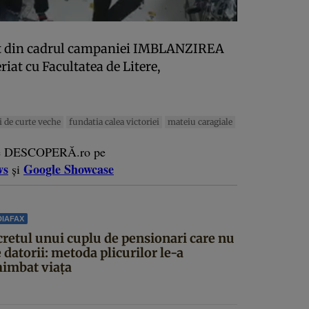
ent din cadrul campaniei IMBLANZIREA
iat cu Facultatea de Litere,
i de curte veche
fundatia calea victoriei
mateiu caragiale
e DESCOPERĂ.ro pe
ws
Google Showcase
și
IAFAX
cretul unui cuplu de pensionari care nu
 datorii: metoda plicurilor le-a
himbat viața