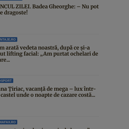
NCUL ZILEI. Badea Gheorghe: – Nu pot
ce dragoste!
NTAJE.RO
m arată vedeta noastră, după ce și-a
ut lifting facial: „Am purtat ochelari de
re...
OSPORT
ana Țiriac, vacanță de mega – lux într-
castel unde o noapte de cazare costă...
IAFAX.RO