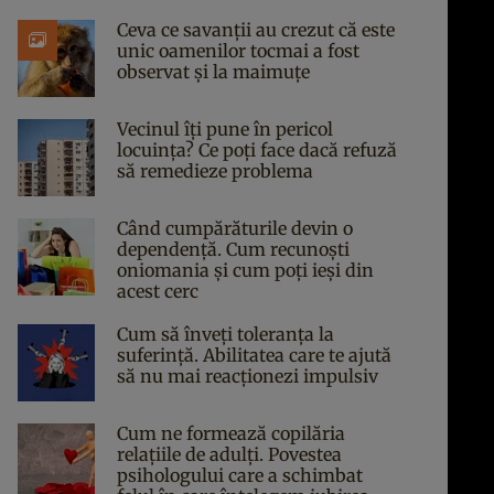
Ceva ce savanții au crezut că este
unic oamenilor tocmai a fost
observat și la maimuțe
Vecinul îți pune în pericol
locuința? Ce poți face dacă refuză
să remedieze problema
Când cumpărăturile devin o
dependență. Cum recunoști
oniomania și cum poți ieși din
acest cerc
Cum să înveți toleranța la
suferință. Abilitatea care te ajută
să nu mai reacționezi impulsiv
Cum ne formează copilăria
relațiile de adulți. Povestea
psihologului care a schimbat