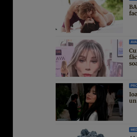
BA
fa
AVA
Cu
făc
soa
PR
Io
un 
MED