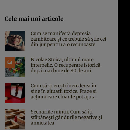
Cele mai noi articole
Cum se manifestă depresia
zâmbitoare și ce trebuie să știe cei
din jur pentru a o recunoaște
Nicolae Stoica, ultimul mare
interbelic. O recuperare istorică
după mai bine de 80 de ani
Cum să-ți crești încrederea în
sine în situații toxice. Fraze și
acțiuni care chiar te pot ajuta
Scenariile minții. Cum să îți
stăpânești gândurile negative și
anxietatea