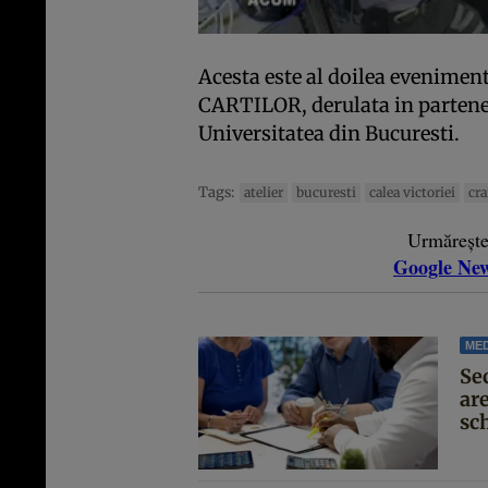
Acesta este al doilea evenim
CARTILOR, derulata in partener
Universitatea din Bucuresti.
Tags:
atelier
bucuresti
calea victoriei
cra
Urmăreșt
Google Ne
MED
Se
are
sc