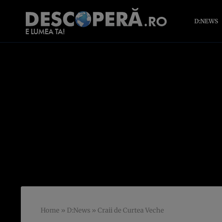
D:NEWS
Home
»
D:News
»
Craii de Curtea Veche