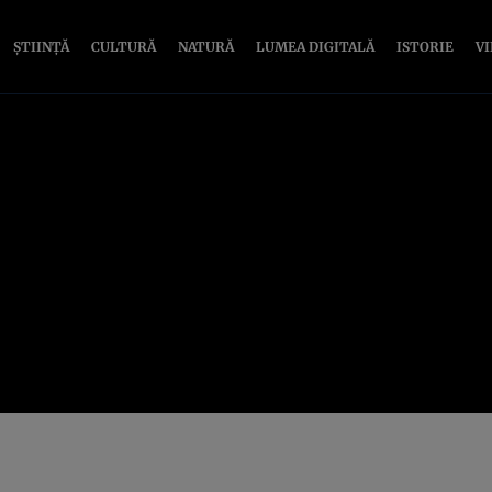
ȘTIINȚĂ
CULTURĂ
NATURĂ
LUMEA DIGITALĂ
ISTORIE
V