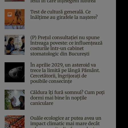
felul în care înțelegem iubirea
Test de cultură generală. Ce
înălțime au girafele la naștere?
(P) Prețul consultației nu spune
întreaga poveste: ce influențează
costurile într-un cabinet
stomatologic din București
În aprilie 2029, un asteroid va
trece la limită pe lângă Pământ.
Cercetătorii, îngrijorați de
posibile consecințe
Căldura îți fură somnul? Cum poți
dormi mai bine în nopțile
caniculare
Ouăle ecologice ar putea avea un
impact climatic mai mare decât