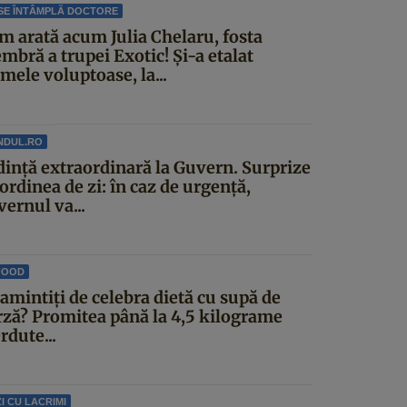
SE ÎNTÂMPLĂ DOCTORE
m arată acum Julia Chelaru, fosta
mbră a trupei Exotic! Și-a etalat
mele voluptoase, la...
NDUL.RO
dinţă extraordinară la Guvern. Surprize
ordinea de zi: în caz de urgență,
ernul va...
FOOD
amintiți de celebra dietă cu supă de
rză? Promitea până la 4,5 kilograme
rdute...
I CU LACRIMI