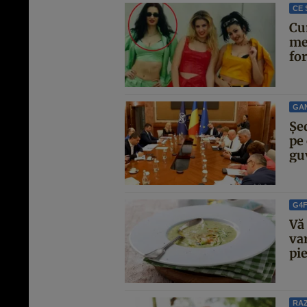
CE 
Cu
me
for
GA
Şe
pe 
guv
G4
Vă 
va
pie
RAZ