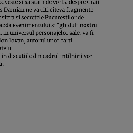
poveste si sa stam de vorba despre Craii
s Damian ne va citi citeva fragmente
fera si secretele Bucurestilor de
azda evenimentului si “ghidul” nostru
 in universul personajelor sale. Va fi
 Ion Iovan, autorul unor carti
ateiu.
 in discutiile din cadrul intilnirii vor
a.