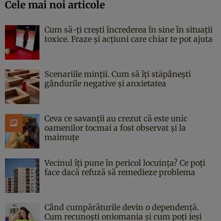
Cele mai noi articole
Cum să-ți crești încrederea în sine în situații
toxice. Fraze și acțiuni care chiar te pot ajuta
Scenariile minții. Cum să îți stăpânești
gândurile negative și anxietatea
Ceva ce savanții au crezut că este unic
oamenilor tocmai a fost observat și la
maimuțe
Vecinul îți pune în pericol locuința? Ce poți
face dacă refuză să remedieze problema
Când cumpărăturile devin o dependență.
Cum recunoști oniomania și cum poți ieși