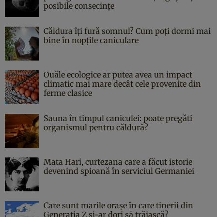
posibile consecințe
Căldura îți fură somnul? Cum poți dormi mai
bine în nopțile caniculare
Ouăle ecologice ar putea avea un impact
climatic mai mare decât cele provenite din
ferme clasice
Sauna în timpul caniculei: poate pregăti
organismul pentru căldură?
Mata Hari, curtezana care a făcut istorie
devenind spioană în serviciul Germaniei
Care sunt marile orașe în care tinerii din
Generația Z și-ar dori să trăiască?