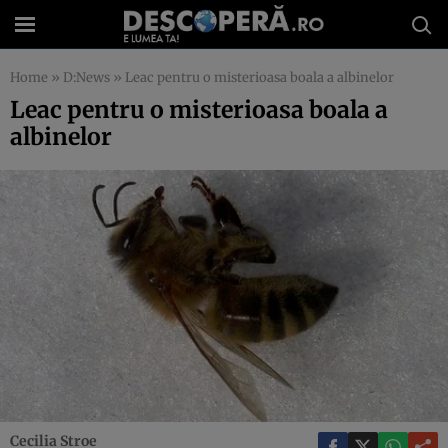
Home
»
D:News
»
Leac pentru o misterioasa boala a albinelor
Leac pentru o misterioasa boala a
albinelor
Cecilia Stroe