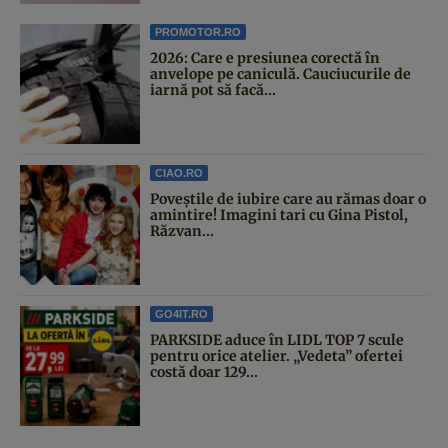
PROMOTOR.RO
2026: Care e presiunea corectă în
anvelope pe caniculă. Cauciucurile de
iarnă pot să facă...
CIAO.RO
Poveştile de iubire care au rămas doar o
amintire! Imagini tari cu Gina Pistol,
Răzvan...
GO4IT.RO
PARKSIDE aduce în LIDL TOP 7 scule
pentru orice atelier. „Vedeta” ofertei
costă doar 129...