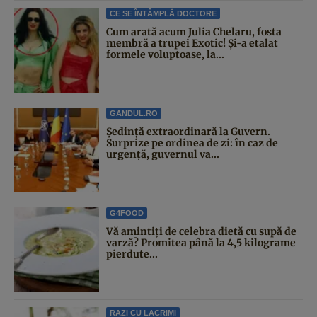
CE SE ÎNTÂMPLĂ DOCTORE
Cum arată acum Julia Chelaru, fosta
membră a trupei Exotic! Și-a etalat
formele voluptoase, la...
GANDUL.RO
Şedinţă extraordinară la Guvern.
Surprize pe ordinea de zi: în caz de
urgență, guvernul va...
G4FOOD
Vă amintiți de celebra dietă cu supă de
varză? Promitea până la 4,5 kilograme
pierdute...
RAZI CU LACRIMI