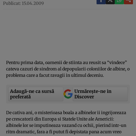
Publicat: 15.04.2009
Pentru prima data, oamenii de stiinta au reusit sa “vindece”
cateva cazuri de sindrom al depopularii coloniilor de albine, o
problema care a facut ravagii in ultimul deceniu.
Adaugă-ne ca sursă
Urmărește-ne in
preferată
Discover
De cativa ani, o misterioasa boala a albinelor ii ingrijoreaza
pe crescatorii din Europa si Statele Unite ale Americii:
albinele lor se imputineaza vazand cu ochii, pierind intr-un
ritm dramatic, fara a fi putut fi depistata pana acum vreo