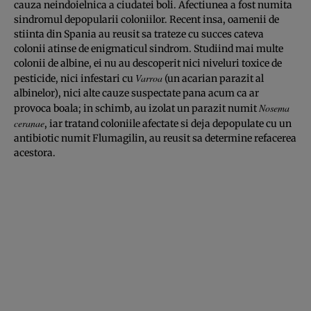
cauza neindoielnica a ciudatei boli. Afectiunea a fost numita
sindromul depopularii coloniilor. Recent insa, oamenii de
stiinta din Spania au reusit sa trateze cu succes cateva
colonii atinse de enigmaticul sindrom. Studiind mai multe
colonii de albine, ei nu au descoperit nici niveluri toxice de
Varroa
pesticide, nici infestari cu
(un acarian parazit al
albinelor), nici alte cauze suspectate pana acum ca ar
Nosema
provoca boala; in schimb, au izolat un parazit numit
ceranae
, iar tratand coloniile afectate si deja depopulate cu un
antibiotic numit Flumagilin, au reusit sa determine refacerea
acestora.