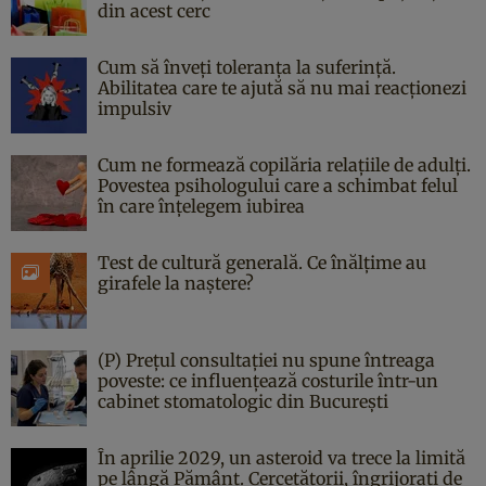
din acest cerc
Cum să înveți toleranța la suferință.
Abilitatea care te ajută să nu mai reacționezi
impulsiv
Cum ne formează copilăria relațiile de adulți.
Povestea psihologului care a schimbat felul
în care înțelegem iubirea
Test de cultură generală. Ce înălțime au
girafele la naștere?
(P) Prețul consultației nu spune întreaga
poveste: ce influențează costurile într-un
cabinet stomatologic din București
În aprilie 2029, un asteroid va trece la limită
pe lângă Pământ. Cercetătorii, îngrijorați de