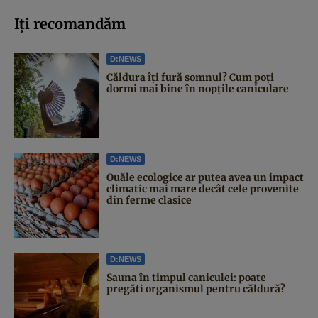
Iți recomandăm
D:NEWS
Căldura îți fură somnul? Cum poți
dormi mai bine în nopțile caniculare
D:NEWS
Ouăle ecologice ar putea avea un impact
climatic mai mare decât cele provenite
din ferme clasice
D:NEWS
Sauna în timpul caniculei: poate
pregăti organismul pentru căldură?