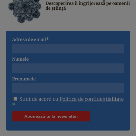
Descoperirea îi îngrijorează pe oamenii
de știință
Adresa de email*
Numele
Prenumele
Sunt de acord cu
Politica de confidentialitate
*