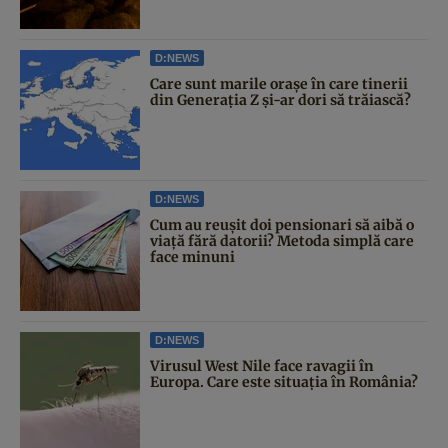
D:NEWS
Care sunt marile orașe în care tinerii
din Generația Z și-ar dori să trăiască?
D:NEWS
Cum au reușit doi pensionari să aibă o
viață fără datorii? Metoda simplă care
face minuni
D:NEWS
Virusul West Nile face ravagii în
Europa. Care este situația în România?