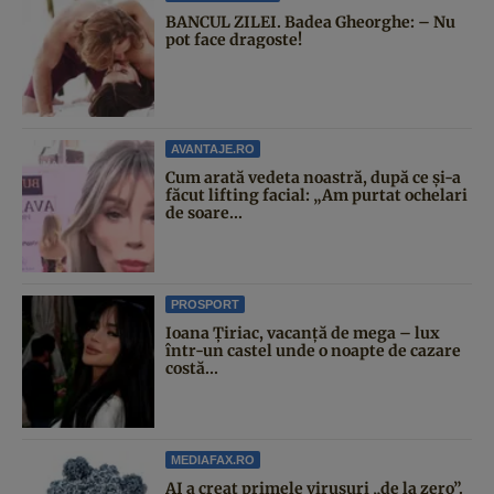
BANCUL ZILEI. Badea Gheorghe: – Nu
pot face dragoste!
AVANTAJE.RO
Cum arată vedeta noastră, după ce și-a
făcut lifting facial: „Am purtat ochelari
de soare...
PROSPORT
Ioana Țiriac, vacanță de mega – lux
într-un castel unde o noapte de cazare
costă...
MEDIAFAX.RO
AI a creat primele virusuri „de la zero”.