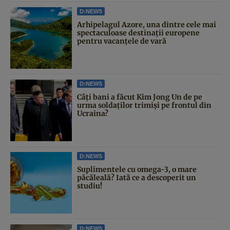
D:NEWS
Arhipelagul Azore, una dintre cele mai
spectaculoase destinații europene
pentru vacanțele de vară
D:NEWS
Câți bani a făcut Kim Jong Un de pe
urma soldaților trimiși pe frontul din
Ucraina?
D:NEWS
Suplimentele cu omega-3, o mare
păcăleală? Iată ce a descoperit un
studiu!
D:NEWS