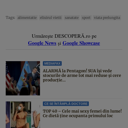
Tags:
alimentatie
elixirul vietii
sanatate
sport
viata prelungita
Urmărește DESCOPERĂ.ro pe
Google News
Google Showcase
și
MEDIAFAX
ALARMĂ la Pentagon! SUA își vede
stocurile de arme tot mai reduse și cere
producție...
CE SE ÎNTÂMPLĂ DOCTORE
TOP 40 – Cele mai sexy femei din lume!
Ce dietă ține ocupanta primului loc