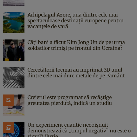
Arhipelagul Azore, una dintre cele mai
spectaculoase destinații europene pentru
vacanțele de vară
Câți bani a făcut Kim Jong Un de pe urma
soldaților trimiși pe frontul din Ucraina?
Cercetătorii tocmai au imprimat 3D unul
dintre cele mai dure metale de pe Pământ
Creierul este programat să recâștige
greutatea pierdută, indică un studiu
Un experiment cuantic neobișnuit
demonstrează că „timpul negativ” nu este o
simplă iluzie