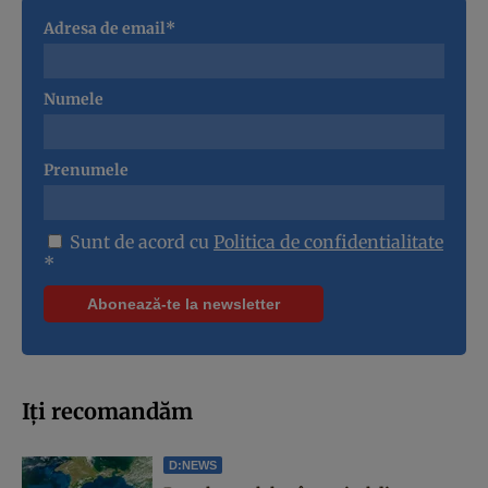
Adresa de email*
Numele
Prenumele
Sunt de acord cu
Politica de confidentialitate
*
Iți recomandăm
D:NEWS