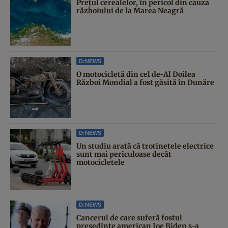
Prețul cerealelor, în pericol din cauza
războiului de la Marea Neagră
D:NEWS
O motocicletă din cel de-Al Doilea
Război Mondial a fost găsită în Dunăre
D:NEWS
Un studiu arată că trotinetele electrice
sunt mai periculoase decât
motocicletele
D:NEWS
Cancerul de care suferă fostul
președinte american Joe Biden s-a