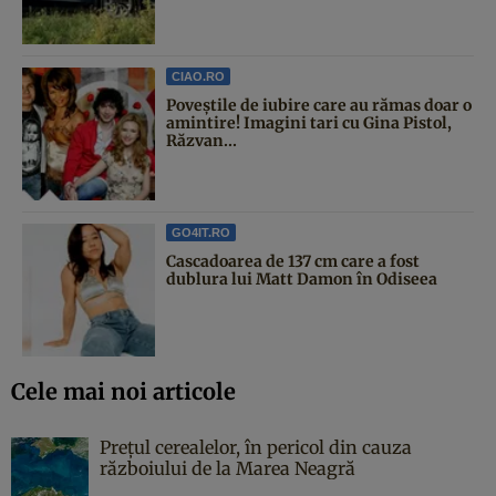
CIAO.RO
Poveştile de iubire care au rămas doar o
amintire! Imagini tari cu Gina Pistol,
Răzvan...
GO4IT.RO
Cascadoarea de 137 cm care a fost
dublura lui Matt Damon în Odiseea
Cele mai noi articole
Prețul cerealelor, în pericol din cauza
războiului de la Marea Neagră