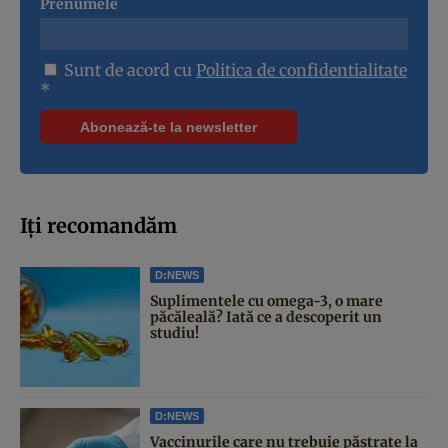
Prenumele
Sunt de acord cu
Politica de confidentialitate
*
Iți recomandăm
D:NEWS
Suplimentele cu omega-3, o mare
păcăleală? Iată ce a descoperit un
studiu!
D:NEWS
Vaccinurile care nu trebuie păstrate la