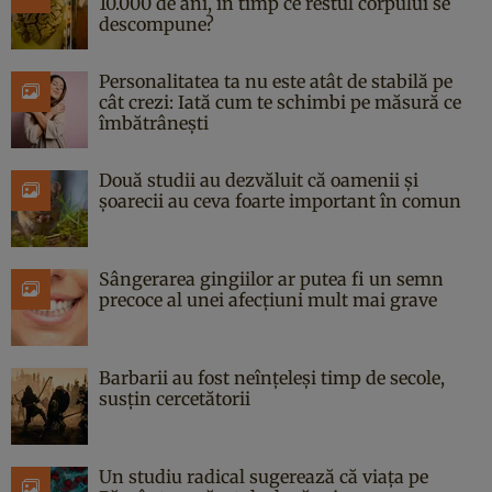
10.000 de ani, în timp ce restul corpului se
descompune?
Personalitatea ta nu este atât de stabilă pe
cât crezi: Iată cum te schimbi pe măsură ce
îmbătrânești
Două studii au dezvăluit că oamenii și
șoarecii au ceva foarte important în comun
Sângerarea gingiilor ar putea fi un semn
precoce al unei afecțiuni mult mai grave
Barbarii au fost neînțeleși timp de secole,
susțin cercetătorii
Un studiu radical sugerează că viața pe