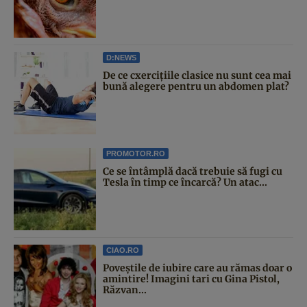
D:NEWS
De ce cxercițiile clasice nu sunt cea mai
bună alegere pentru un abdomen plat?
PROMOTOR.RO
Ce se întâmplă dacă trebuie să fugi cu
Tesla în timp ce încarcă? Un atac...
CIAO.RO
Poveştile de iubire care au rămas doar o
amintire! Imagini tari cu Gina Pistol,
Răzvan...