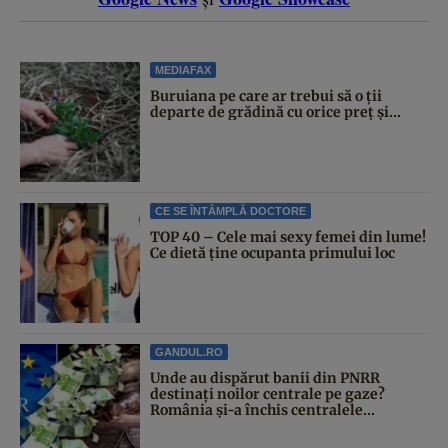
MEDIAFAX
Buruiana pe care ar trebui să o ții
departe de grădină cu orice preț și...
CE SE ÎNTÂMPLĂ DOCTORE
TOP 40 – Cele mai sexy femei din lume!
Ce dietă ține ocupanta primului loc
GANDUL.RO
Unde au dispărut banii din PNRR
destinați noilor centrale pe gaze?
România și-a închis centralele...