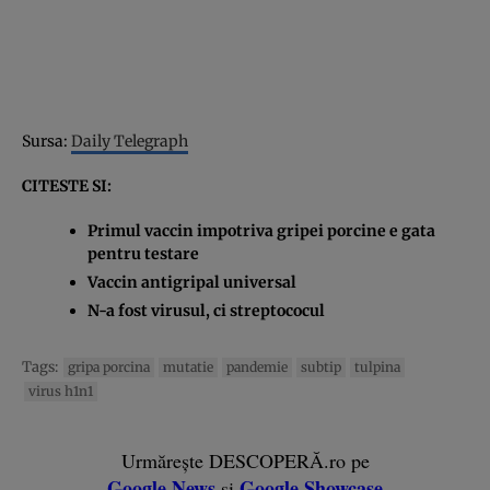
Sursa:
Daily Telegraph
CITESTE SI:
Primul vaccin impotriva gripei porcine e gata
pentru testare
Vaccin antigripal universal
N-a fost virusul, ci streptococul
Tags:
gripa porcina
mutatie
pandemie
subtip
tulpina
virus h1n1
Urmărește DESCOPERĂ.ro pe
Google News
Google Showcase
și