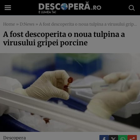
Home
»
D:News
»
A fost descoperita o noua tulpina a virusului gripei porcine
A fost descoperita o noua tulpina a
virusului gripei porcine
Descopera