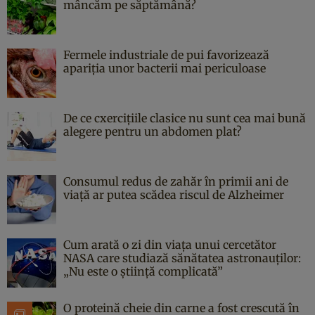
mâncăm pe săptămână?
Fermele industriale de pui favorizează
apariția unor bacterii mai periculoase
De ce cxercițiile clasice nu sunt cea mai bună
alegere pentru un abdomen plat?
Consumul redus de zahăr în primii ani de
viață ar putea scădea riscul de Alzheimer
Cum arată o zi din viața unui cercetător
NASA care studiază sănătatea astronauților:
„Nu este o știință complicată”
O proteină cheie din carne a fost crescută în