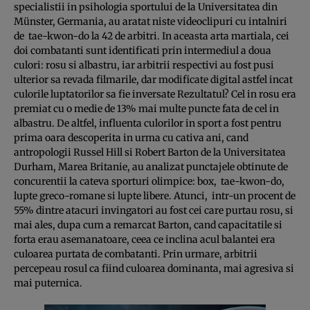
specialistii in psihologia sportului de la Universitatea din
Münster, Germania, au aratat niste videoclipuri cu intalniri
de tae-kwon-do la 42 de arbitri. In aceasta arta martiala, cei
doi combatanti sunt identificati prin intermediul a doua
culori: rosu si albastru, iar arbitrii respectivi au fost pusi
ulterior sa revada filmarile, dar modificate digital astfel incat
culorile luptatorilor sa fie inversate Rezultatul? Cel in rosu era
premiat cu o medie de 13% mai multe puncte fata de cel in
albastru. De altfel, influenta culorilor in sport a fost pentru
prima oara descoperita in urma cu cativa ani, cand
antropologii Russel Hill si Robert Barton de la Universitatea
Durham, Marea Britanie, au analizat punctajele obtinute de
concurentii la cateva sporturi olimpice: box, tae-kwon-do,
lupte greco-romane si lupte libere. Atunci, intr-un procent de
55% dintre atacuri invingatori au fost cei care purtau rosu, si
mai ales, dupa cum a remarcat Barton, cand capacitatile si
forta erau asemanatoare, ceea ce inclina acul balantei era
culoarea purtata de combatanti. Prin urmare, arbitrii
percepeau rosul ca fiind culoarea dominanta, mai agresiva si
mai puternica.