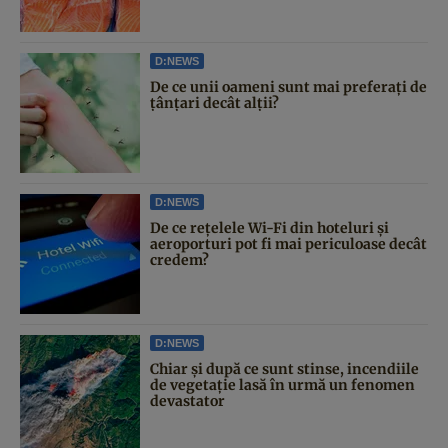
D:NEWS
De ce unii oameni sunt mai preferați de
țânțari decât alții?
D:NEWS
De ce rețelele Wi-Fi din hoteluri și
aeroporturi pot fi mai periculoase decât
credem?
D:NEWS
Chiar și după ce sunt stinse, incendiile
de vegetație lasă în urmă un fenomen
devastator