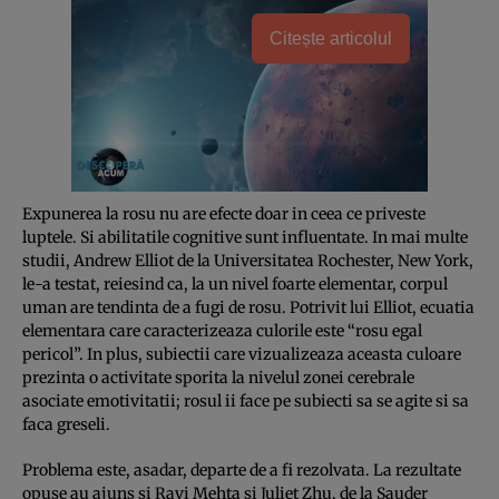
Citește articolul
Expunerea la rosu nu are efecte doar in ceea ce priveste
luptele. Si abilitatile cognitive sunt influentate. In mai multe
studii, Andrew Elliot de la Universitatea Rochester, New York,
le-a testat, reiesind ca, la un nivel foarte elementar, corpul
uman are tendinta de a fugi de rosu. Potrivit lui Elliot, ecuatia
elementara care caracterizeaza culorile este “rosu egal
pericol”. In plus, subiectii care vizualizeaza aceasta culoare
prezinta o activitate sporita la nivelul zonei cerebrale
asociate emotivitatii; rosul ii face pe subiecti sa se agite si sa
faca greseli.
Problema este, asadar, departe de a fi rezolvata. La rezultate
opuse au ajuns si Ravi Mehta si Juliet Zhu, de la Sauder