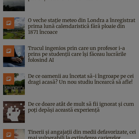
O veche stație meteo din Londra a înregistrat
prima lună calendaristică fără ploaie din
1871 încoace
Trucul ingenios prin care un profesor i-a
prins pe studenții care își făceau lucrările
folosind AI
De ce oamenii au încetat să-i îngroape pe cei
dragi acasă? Un nou studiu încearcă să afle!
De ce doare atât de mult să fii ignorat și cum
poți depăși această experiență
Tinerii și angajații din medii defavorizate, cei
mai vulnerabili la extinderea carierelor