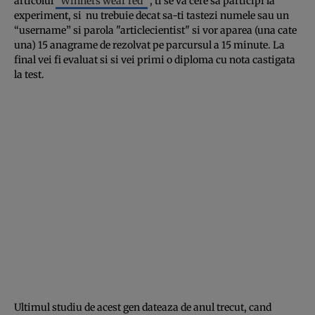
articolul
"Winners wear red"
, ti se va cere sa participi la
experiment, si nu trebuie decat sa-ti tastezi numele sau un
“username” si parola "articlecientist" si vor aparea (una cate
una) 15 anagrame de rezolvat pe parcursul a 15 minute. La
final vei fi evaluat si si vei primi o diploma cu nota castigata
la test.
Ultimul studiu de acest gen dateaza de anul trecut, cand