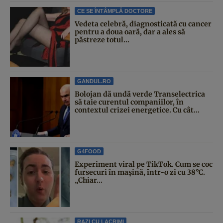
CE SE ÎNTÂMPLĂ DOCTORE
Vedeta celebră, diagnosticată cu cancer
pentru a doua oară, dar a ales să
păstreze totul...
GANDUL.RO
Bolojan dă undă verde Transelectrica
să taie curentul companiilor, în
contextul crizei energetice. Cu cât...
G4FOOD
Experiment viral pe TikTok. Cum se coc
fursecuri în mașină, într-o zi cu 38°C.
„Chiar...
RAZI CU LACRIMI