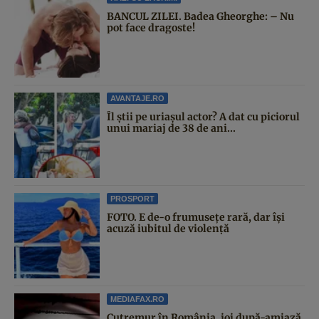
BANCUL ZILEI. Badea Gheorghe: – Nu
pot face dragoste!
AVANTAJE.RO
Îl știi pe uriașul actor? A dat cu piciorul
unui mariaj de 38 de ani...
PROSPORT
FOTO. E de-o frumusețe rară, dar își
acuză iubitul de violență
MEDIAFAX.RO
Cutremur în România, joi după-amiază.