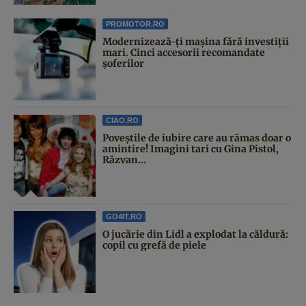
PROMOTOR.RO
Modernizează-ți mașina fără investiții
mari. Cinci accesorii recomandate
șoferilor
CIAO.RO
Poveştile de iubire care au rămas doar o
amintire! Imagini tari cu Gina Pistol,
Răzvan...
GO4IT.RO
O jucărie din Lidl a explodat la căldură:
copil cu grefă de piele