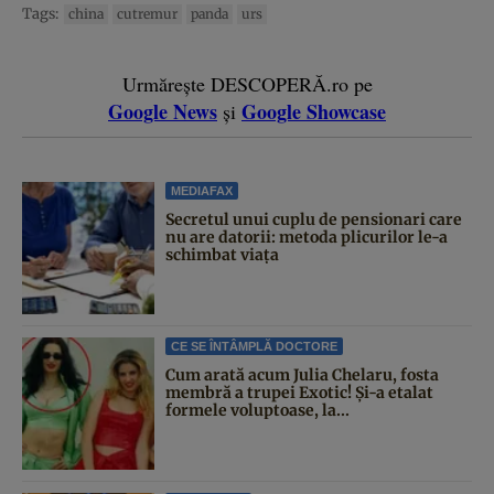
Tags:
china
cutremur
panda
urs
Urmărește DESCOPERĂ.ro pe
Google News
Google Showcase
și
MEDIAFAX
Secretul unui cuplu de pensionari care
nu are datorii: metoda plicurilor le-a
schimbat viața
CE SE ÎNTÂMPLĂ DOCTORE
Cum arată acum Julia Chelaru, fosta
membră a trupei Exotic! Și-a etalat
formele voluptoase, la...