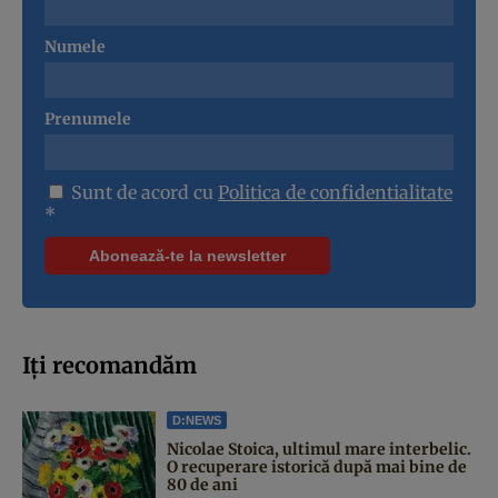
Numele
Prenumele
Sunt de acord cu
Politica de confidentialitate
*
Iți recomandăm
D:NEWS
Nicolae Stoica, ultimul mare interbelic.
O recuperare istorică după mai bine de
80 de ani