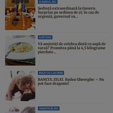
GANDUL.RO
Şedinţă extraordinară la Guvern.
Surprize pe ordinea de zi: în caz de
urgență, guvernul va...
G4FOOD
Vă amintiți de celebra dietă cu supă de
varză? Promitea până la 4,5 kilograme
pierdute...
RAZI CU LACRIMI
BANCUL ZILEI. Badea Gheorghe: – Nu
pot face dragoste!
AVANTAJE.RO