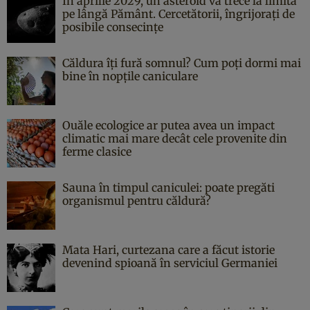
În aprilie 2029, un asteroid va trece la limită
pe lângă Pământ. Cercetătorii, îngrijorați de
posibile consecințe
Căldura îți fură somnul? Cum poți dormi mai
bine în nopțile caniculare
Ouăle ecologice ar putea avea un impact
climatic mai mare decât cele provenite din
ferme clasice
Sauna în timpul caniculei: poate pregăti
organismul pentru căldură?
Mata Hari, curtezana care a făcut istorie
devenind spioană în serviciul Germaniei