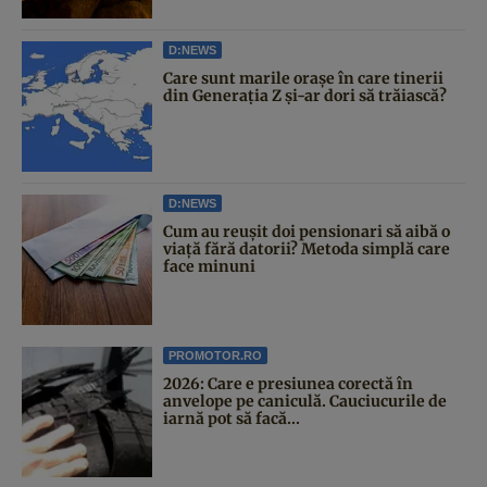
D:NEWS
Care sunt marile orașe în care tinerii
din Generația Z și-ar dori să trăiască?
D:NEWS
Cum au reușit doi pensionari să aibă o
viață fără datorii? Metoda simplă care
face minuni
PROMOTOR.RO
2026: Care e presiunea corectă în
anvelope pe caniculă. Cauciucurile de
iarnă pot să facă...