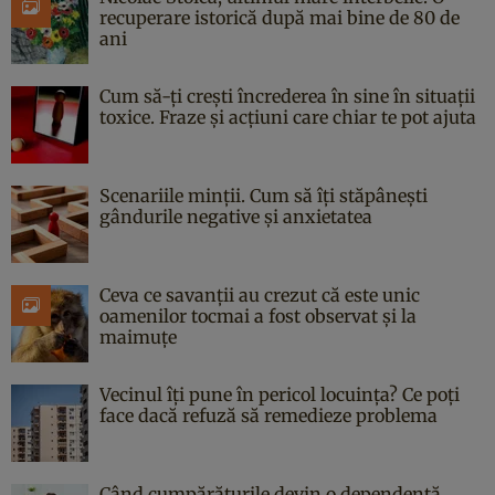
recuperare istorică după mai bine de 80 de
ani
Cum să-ți crești încrederea în sine în situații
toxice. Fraze și acțiuni care chiar te pot ajuta
Scenariile minții. Cum să îți stăpânești
gândurile negative și anxietatea
Ceva ce savanții au crezut că este unic
oamenilor tocmai a fost observat și la
maimuțe
Vecinul îți pune în pericol locuința? Ce poți
face dacă refuză să remedieze problema
Când cumpărăturile devin o dependență.