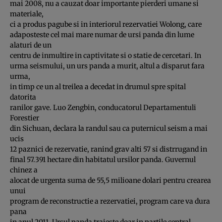
mai 2008, nu a cauzat doar importante pierderi umane si
materiale,
ci a produs pagube si in interiorul rezervatiei Wolong, care
adaposteste cel mai mare numar de ursi panda din lume
alaturi de un
centru de inmultire in captivitate si o statie de cercetari. In
urma seismului, un urs panda a murit, altul a disparut fara
urma,
in timp ce un al treilea a decedat in drumul spre spital
datorita
ranilor gave. Luo Zengbin, conducatorul Departamentuli
Forestier
din Sichuan, declara la randul sau ca puternicul seism a mai
ucis
12 paznici de rezervatie, ranind grav alti 57 si distrrugand in
final 57.391 hectare din habitatul ursilor panda. Guvernul
chinez a
alocat de urgenta suma de 55,5 milioane dolari pentru crearea
unui
program de reconstructie a rezervatiei, program care va dura
pana
in anul 2011. Ursul panda traieste doar in partile central-