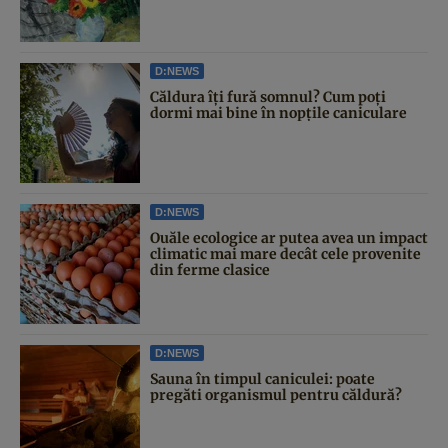
D:NEWS
Căldura îți fură somnul? Cum poți
dormi mai bine în nopțile caniculare
D:NEWS
Ouăle ecologice ar putea avea un impact
climatic mai mare decât cele provenite
din ferme clasice
D:NEWS
Sauna în timpul caniculei: poate
pregăti organismul pentru căldură?