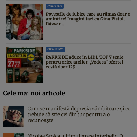
CIAO.RO
Poveştile de iubire care au rămas doar o
amintire! Imagini tari cu Gina Pistol,
Răzvan...
GO4IT.RO
PARKSIDE aduce în LIDL TOP 7 scule
pentru orice atelier. „Vedeta” ofertei
costă doar 129...
Cele mai noi articole
Cum se manifestă depresia zâmbitoare și ce
trebuie să știe cei din jur pentru a o
recunoaște
Nicolae Stoica, ultimul mare interbelic. O