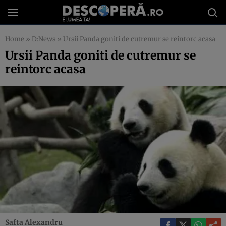
Home
»
D:News
»
Ursii Panda goniti de cutremur se reintorc acasa
Ursii Panda goniti de cutremur se
reintorc acasa
Safta Alexandru