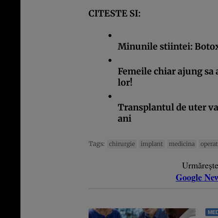
CITESTE SI:
Minunile stiintei: Boto
Femeile chiar ajung sa
lor!
Transplantul de uter va 
ani
Tags:
chirurgie
implant
medicina
operat
Urmăreșt
Google Ne
MED