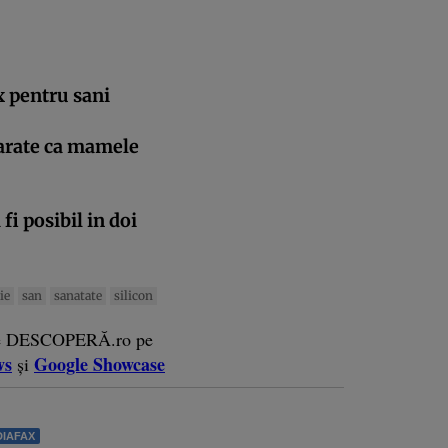
x pentru sani
 arate ca mamele
fi posibil in doi
ie
san
sanatate
silicon
e DESCOPERĂ.ro pe
ws
Google Showcase
și
IAFAX