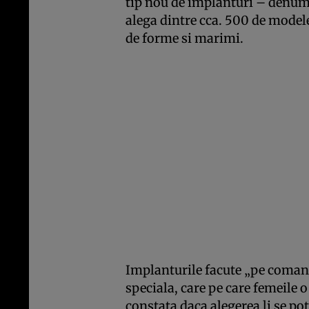
tip nou de implanturi – denumi
alega dintre cca. 500 de model
de forme si marimi.
Implanturile facute „pe comand
speciala, care pe care femeile o
constata daca alegerea li se po