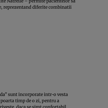
te Natrelle – permite pacientelor sa
e, reprezentand diferite combinatii
a” sunt incorporate intr-o vesta
 poarta timp de o zi, pentru a
triveste, daca se simt confortabil