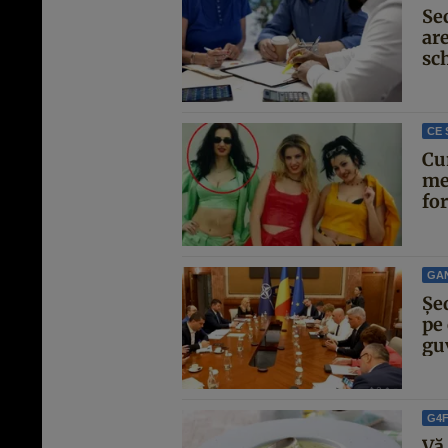
Se
are
sc
CE 
Cu
me
for
GA
Şe
pe 
guv
G4
Vă 