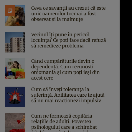
Ceva ce savanții au crezut că este
unic oamenilor tocmai a fost
observat și la maimuțe
Vecinul îți pune în pericol
locuința? Ce poți face dacă refuză
să remedieze problema
Când cumpărăturile devin o
dependență. Cum recunoști
oniomania și cum poți ieși din
acest cerc
Cum să înveți toleranța la
suferință. Abilitatea care te ajută
să nu mai reacționezi impulsiv
Cum ne formează copilăria
relațiile de adulți. Povestea
psihologului care a schimbat