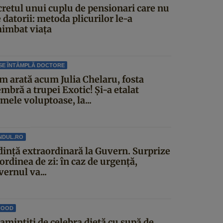
cretul unui cuplu de pensionari care nu
 datorii: metoda plicurilor le-a
himbat viața
SE ÎNTÂMPLĂ DOCTORE
m arată acum Julia Chelaru, fosta
mbră a trupei Exotic! Și-a etalat
mele voluptoase, la...
NDUL.RO
dinţă extraordinară la Guvern. Surprize
ordinea de zi: în caz de urgență,
ernul va...
FOOD
amintiți de celebra dietă cu supă de