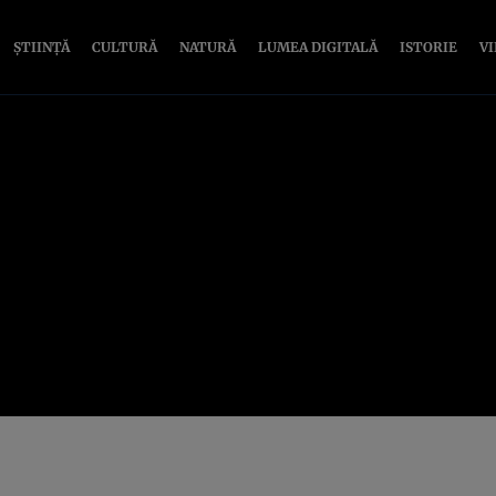
ȘTIINȚĂ
CULTURĂ
NATURĂ
LUMEA DIGITALĂ
ISTORIE
V