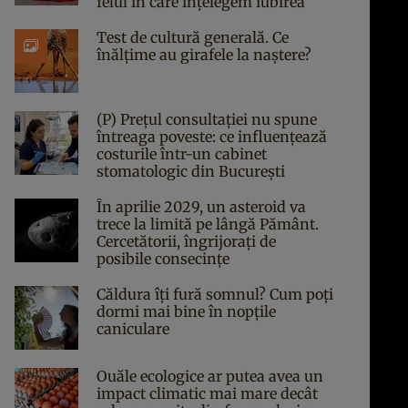
felul în care înțelegem iubirea
Test de cultură generală. Ce
înălțime au girafele la naștere?
(P) Prețul consultației nu spune
întreaga poveste: ce influențează
costurile într-un cabinet
stomatologic din București
În aprilie 2029, un asteroid va
trece la limită pe lângă Pământ.
Cercetătorii, îngrijorați de
posibile consecințe
Căldura îți fură somnul? Cum poți
dormi mai bine în nopțile
caniculare
Ouăle ecologice ar putea avea un
impact climatic mai mare decât