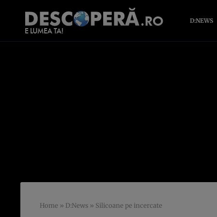
D:NEWS
Home
»
D:News
»
Silicoane pe incercate