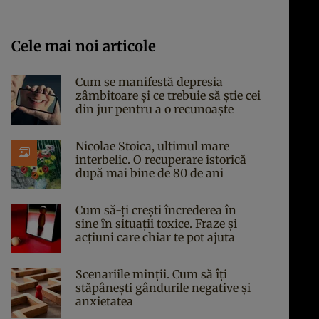
Cele mai noi articole
Cum se manifestă depresia
zâmbitoare și ce trebuie să știe cei
din jur pentru a o recunoaște
Nicolae Stoica, ultimul mare
interbelic. O recuperare istorică
după mai bine de 80 de ani
Cum să-ți crești încrederea în
sine în situații toxice. Fraze și
acțiuni care chiar te pot ajuta
Scenariile minții. Cum să îți
stăpânești gândurile negative și
anxietatea