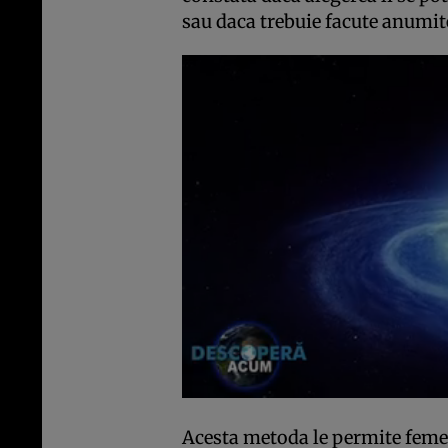
sau daca trebuie facute anumite
Acesta metoda le permite feme