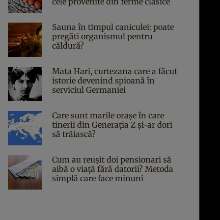
cele provenite din ferme clasice
Sauna în timpul caniculei: poate
pregăti organismul pentru
căldură?
Mata Hari, curtezana care a făcut
istorie devenind spioană în
serviciul Germaniei
Care sunt marile orașe în care
tinerii din Generația Z și-ar dori
să trăiască?
Cum au reușit doi pensionari să
aibă o viață fără datorii? Metoda
simplă care face minuni