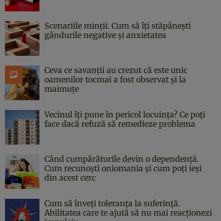
Scenariile minții. Cum să îți stăpânești
gândurile negative și anxietatea
Ceva ce savanții au crezut că este unic
oamenilor tocmai a fost observat și la
maimuțe
Vecinul îți pune în pericol locuința? Ce poți
face dacă refuză să remedieze problema
Când cumpărăturile devin o dependență.
Cum recunoști oniomania și cum poți ieși
din acest cerc
Cum să înveți toleranța la suferință.
Abilitatea care te ajută să nu mai reacționezi