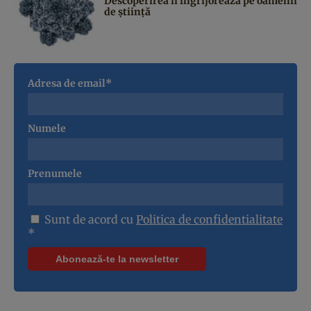
Descoperirea îi îngrijorează pe oamenii
de știință
Adresa de email*
Numele
Prenumele
Sunt de acord cu
Politica de confidentialitate
*