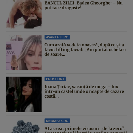
BANCUL ZILEI. Badea Gheorghe: – Nu
pot face dragoste!
AVANTAJE.RO
Cum arată vedeta noastră, după ce și-a
făcut lifting facial: „Am purtat ochelari
de soare...
PROSPORT
Ioana Țiriac, vacanță de mega – lux
într-un castel unde o noapte de cazare
costă...
MEDIAFAX.RO
AI a creat primele virusuri „de la zero”.