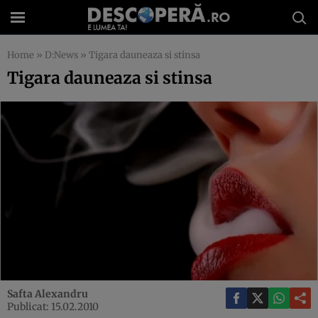
Home
»
D:News
»
Tigara dauneaza si stinsa
Tigara dauneaza si stinsa
Safta Alexandru
Publicat: 15.02.2010