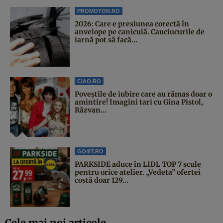
PROMOTOR.RO
2026: Care e presiunea corectă în
anvelope pe caniculă. Cauciucurile de
iarnă pot să facă...
CIAO.RO
Poveştile de iubire care au rămas doar o
amintire! Imagini tari cu Gina Pistol,
Răzvan...
GO4IT.RO
PARKSIDE aduce în LIDL TOP 7 scule
pentru orice atelier. „Vedeta” ofertei
costă doar 129...
Cele mai noi articole