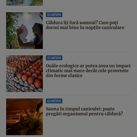
D:NEWS
Căldura îți fură somnul? Cum poți
dormi mai bine în nopțile caniculare
D:NEWS
Ouăle ecologice ar putea avea un impact
climatic mai mare decât cele provenite
din ferme clasice
D:NEWS
Sauna în timpul caniculei: poate
pregăti organismul pentru căldură?