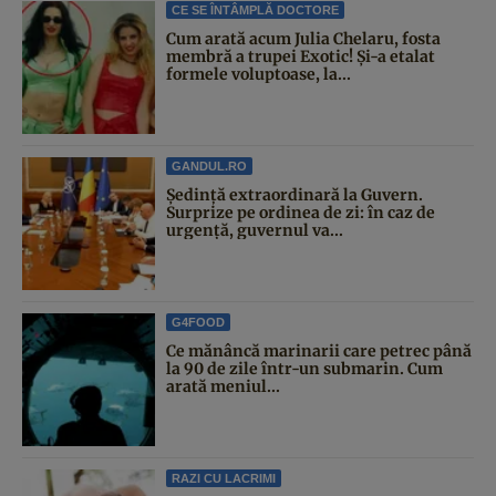
CE SE ÎNTÂMPLĂ DOCTORE
Cum arată acum Julia Chelaru, fosta
membră a trupei Exotic! Și-a etalat
formele voluptoase, la...
GANDUL.RO
Şedinţă extraordinară la Guvern.
Surprize pe ordinea de zi: în caz de
urgență, guvernul va...
G4FOOD
Ce mănâncă marinarii care petrec până
la 90 de zile într-un submarin. Cum
arată meniul...
RAZI CU LACRIMI