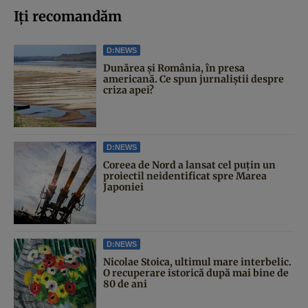
Iți recomandăm
D:NEWS
Dunărea și România, în presa
americană. Ce spun jurnaliștii despre
criza apei?
D:NEWS
Coreea de Nord a lansat cel puțin un
proiectil neidentificat spre Marea
Japoniei
D:NEWS
Nicolae Stoica, ultimul mare interbelic.
O recuperare istorică după mai bine de
80 de ani