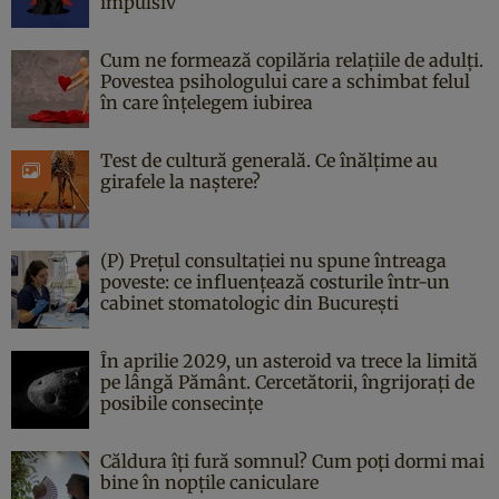
impulsiv
Cum ne formează copilăria relațiile de adulți.
Povestea psihologului care a schimbat felul
în care înțelegem iubirea
Test de cultură generală. Ce înălțime au
girafele la naștere?
(P) Prețul consultației nu spune întreaga
poveste: ce influențează costurile într-un
cabinet stomatologic din București
În aprilie 2029, un asteroid va trece la limită
pe lângă Pământ. Cercetătorii, îngrijorați de
posibile consecințe
Căldura îți fură somnul? Cum poți dormi mai
bine în nopțile caniculare