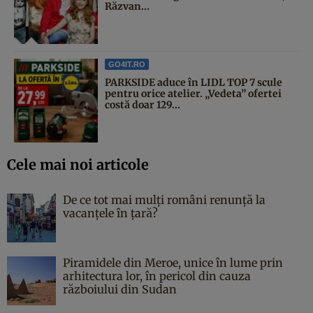
Răzvan...
GO4IT.RO
PARKSIDE aduce în LIDL TOP 7 scule
pentru orice atelier. „Vedeta” ofertei
costă doar 129...
Cele mai noi articole
De ce tot mai mulți români renunță la
vacanțele în țară?
Piramidele din Meroe, unice în lume prin
arhitectura lor, în pericol din cauza
războiului din Sudan