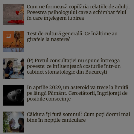
Cum ne formează copilăria relațiile de adulți.
Povestea psihologului care a schimbat felul
în care înțelegem iubirea
Test de cultură generală. Ce înălțime au
girafele la naștere?
(P) Prețul consultației nu spune întreaga
poveste: ce influențează costurile într-un
cabinet stomatologic din București
În aprilie 2029, un asteroid va trece la limită
pe lângă Pământ. Cercetătorii, îngrijorați de
posibile consecințe
Căldura îți fură somnul? Cum poți dormi mai
bine în nopțile caniculare