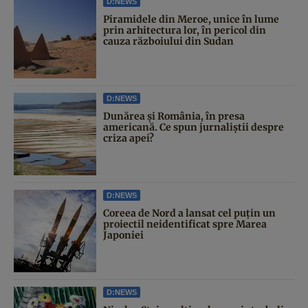
D:NEWS
Piramidele din Meroe, unice în lume
prin arhitectura lor, în pericol din
cauza războiului din Sudan
D:NEWS
Dunărea și România, în presa
americană. Ce spun jurnaliștii despre
criza apei?
D:NEWS
Coreea de Nord a lansat cel puțin un
proiectil neidentificat spre Marea
Japoniei
D:NEWS