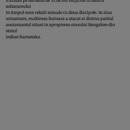
il aratau pe barbatul de 32 de ani surprins in altarul
asharamului
in timpul unor relatii sexuale cu doua discipole. In ziua
urmatoare, multimea furioasa a atacat si distrus partial
asezamantul situat in apropierea orasului Bangalore din
statul
indian Karnataka.