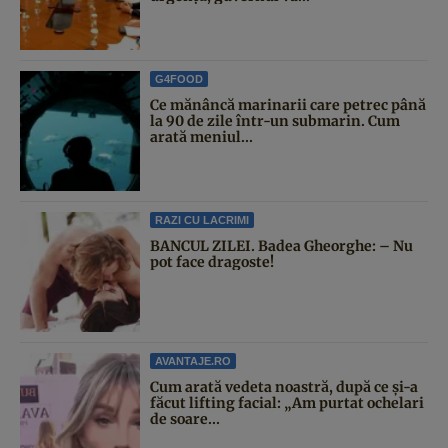
G4FOOD
Ce mănâncă marinarii care petrec până
la 90 de zile într-un submarin. Cum
arată meniul...
RAZI CU LACRIMI
BANCUL ZILEI. Badea Gheorghe: – Nu
pot face dragoste!
AVANTAJE.RO
Cum arată vedeta noastră, după ce și-a
făcut lifting facial: „Am purtat ochelari
de soare...