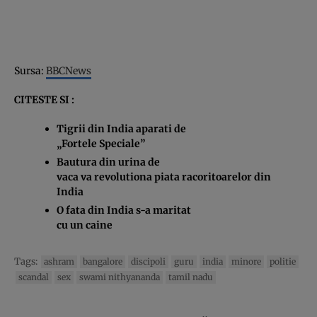
Sursa:
BBCNews
CITESTE SI :
Tigrii din India aparati de
„Fortele Speciale”
Bautura din urina de
vaca va revolutiona piata racoritoarelor din
India
O fata din India s-a maritat
cu un caine
Tags:
ashram
bangalore
discipoli
guru
india
minore
politie
scandal
sex
swami nithyananda
tamil nadu