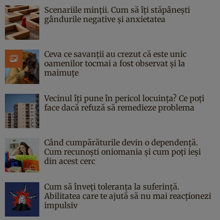
Scenariile minții. Cum să îți stăpânești
gândurile negative și anxietatea
Ceva ce savanții au crezut că este unic
oamenilor tocmai a fost observat și la
maimuțe
Vecinul îți pune în pericol locuința? Ce poți
face dacă refuză să remedieze problema
Când cumpărăturile devin o dependență.
Cum recunoști oniomania și cum poți ieși
din acest cerc
Cum să înveți toleranța la suferință.
Abilitatea care te ajută să nu mai reacționezi
impulsiv