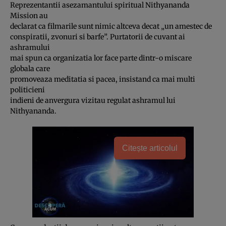
Reprezentantii asezamantului spiritual Nithyananda
Mission au
declarat ca filmarile sunt nimic altceva decat „un amestec de
conspiratii, zvonuri si barfe”. Purtatorii de cuvant ai
ashramului
mai spun ca organizatia lor face parte dintr-o miscare
globala care
promoveaza meditatia si pacea, insistand ca mai multi
politicieni
indieni de anvergura vizitau regulat ashramul lui
Nithyananda.
Citește articolul