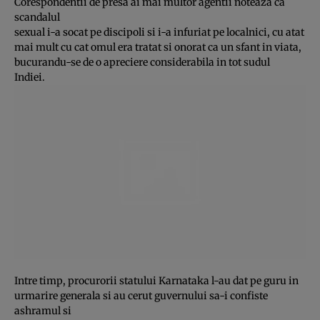
Corespondentii de presa ai mai multor agentii noteaza ca
scandalul
sexual i-a socat pe discipoli si i-a infuriat pe localnici, cu atat
mai mult cu cat omul era tratat si onorat ca un sfant in viata,
bucurandu-se de o apreciere considerabila in tot sudul
Indiei.
Intre timp, procurorii statului Karnataka l-au dat pe guru in
urmarire generala si au cerut guvernului sa-i confiste
ashramul si