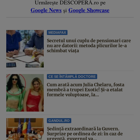
Urmărește DESCOPERĂ.ro pe
Google News
Google Showcase
și
MEDIAFAX
Secretul unui cuplu de pensionari care
nu are datorii: metoda plicurilor le-a
schimbat viața
CE SE ÎNTÂMPLĂ DOCTORE
Cum arată acum Julia Chelaru, fosta
membră a trupei Exotic! Și-a etalat
formele voluptoase, la...
GANDUL.RO
Şedinţă extraordinară la Guvern.
Surprize pe ordinea de zi: în caz de
urgență, guvernul va...