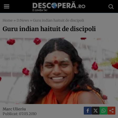
Home
»
D:News
»
Guru indian haituit de discipoli
Guru indian haituit de discipoli
Marc Ulieriu
Publicat: 07.03.2010