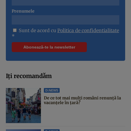
Prenumele
Sunt de acord cu
Politica de confidentialitate
*
Iți recomandăm
D:NEWS
De ce tot mai mulți români renunță la
vacanțele în țară?