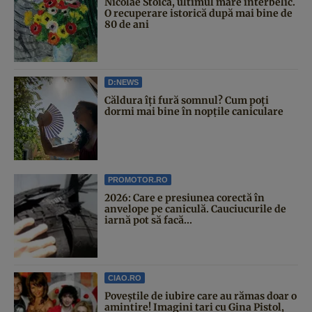
Nicolae Stoica, ultimul mare interbelic.
O recuperare istorică după mai bine de
80 de ani
D:NEWS
Căldura îți fură somnul? Cum poți
dormi mai bine în nopțile caniculare
PROMOTOR.RO
2026: Care e presiunea corectă în
anvelope pe caniculă. Cauciucurile de
iarnă pot să facă...
CIAO.RO
Poveştile de iubire care au rămas doar o
amintire! Imagini tari cu Gina Pistol,