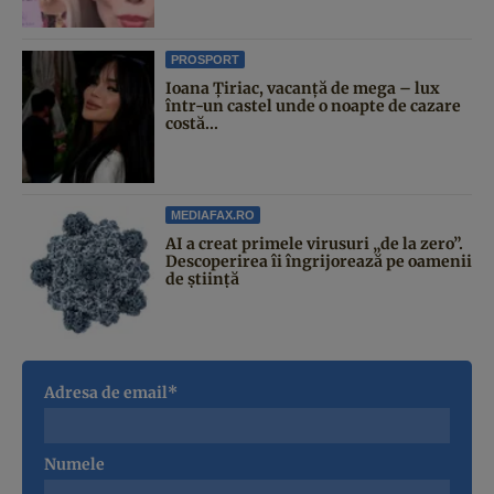
PROSPORT
Ioana Țiriac, vacanță de mega – lux
într-un castel unde o noapte de cazare
costă...
MEDIAFAX.RO
AI a creat primele virusuri „de la zero”.
Descoperirea îi îngrijorează pe oamenii
de știință
Adresa de email*
Numele