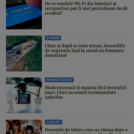
De ce rețelele Wi-Fi din hoteluri și
aeroporturi pot fi mai periculoase decât
credem?
D:NEWS
Chiar și după ce sunt stinse, incendiile
de vegetație lasă în urmă un fenomen
devastator
PROMOTOR.RO
Modernizează-ți mașina fără investiții
mari. Cinci accesorii recomandate
șoferilor
CIAO.RO
Poveştile de iubire care au rămas doar o