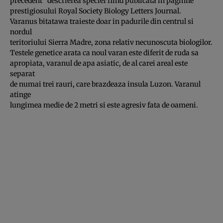
precedent” descrierea speciei fiind publicata in paginile
prestigiosului Royal Society Biology Letters Journal.
Varanus bitatawa traieste doar in padurile din centrul si
nordul
teritoriului Sierra Madre, zona relativ necunoscuta biologilor.
Testele genetice arata ca noul varan este diferit de ruda sa
apropiata, varanul de apa asiatic, de al carei areal este
separat
de numai trei rauri, care brazdeaza insula Luzon. Varanul
atinge
lungimea medie de 2 metri si este agresiv fata de oameni.