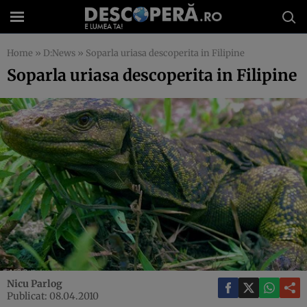
Home
»
D:News
»
Soparla uriasa descoperita in Filipine
Soparla uriasa descoperita in Filipine
Nicu Parlog
Publicat: 08.04.2010