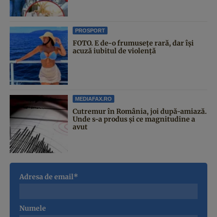
PROSPORT
FOTO. E de-o frumusețe rară, dar își
acuză iubitul de violență
MEDIAFAX.RO
Cutremur în România, joi după-amiază.
Unde s-a produs și ce magnitudine a
avut
Adresa de email*
Numele