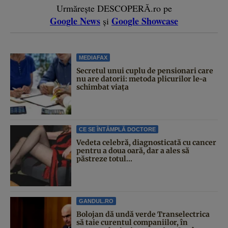
Urmărește DESCOPERĂ.ro pe
Google News
Google Showcase
și
MEDIAFAX
Secretul unui cuplu de pensionari care
nu are datorii: metoda plicurilor le-a
schimbat viața
CE SE ÎNTÂMPLĂ DOCTORE
Vedeta celebră, diagnosticată cu cancer
pentru a doua oară, dar a ales să
păstreze totul...
GANDUL.RO
Bolojan dă undă verde Transelectrica
să taie curentul companiilor, în