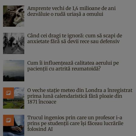
Amprente vechi de 1,4 milioane de ani
dezvăluie o rudă uriașă a omului
Când cei dragi te ignoră: cum să scapi de
anxietate fără să devii rece sau defensiv
Cum îi influențează calitatea aerului pe
pacienții cu artrită reumatoidă?
O veche stație meteo din Londra a înregistrat
prima lună calendaristică fără ploaie din
1871 încoace
Trucul ingenios prin care un profesor i-a
prins pe studenții care își făceau lucrările
folosind AI