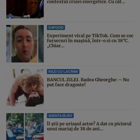
contextul crizei energetice. Cu cât...
G4FOOD
Experiment viral pe TikTok. Cum se coc
fursecuri în mașină, într-o zi cu 38°C.
„Chiar...
RAZI CU LACRIMI
BANCUL ZILEI. Badea Gheorghe: – Nu
pot face dragoste!
AVANTAJE.RO
Îl știi pe uriașul actor? A dat cu piciorul
unui mariaj de 38 de ani...