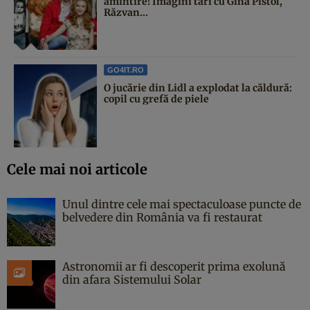
amintire! Imagini tari cu Gina Pistol,
Răzvan...
GO4IT.RO
O jucărie din Lidl a explodat la căldură:
copil cu grefă de piele
Cele mai noi articole
Unul dintre cele mai spectaculoase puncte de
belvedere din România va fi restaurat
Astronomii ar fi descoperit prima exolună
din afara Sistemului Solar