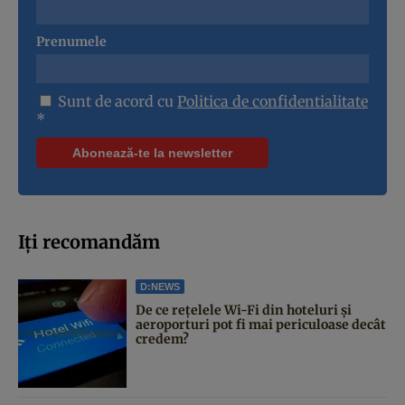
Prenumele
Sunt de acord cu
Politica de confidentialitate
*
Iți recomandăm
D:NEWS
De ce rețelele Wi-Fi din hoteluri și
aeroporturi pot fi mai periculoase decât
credem?