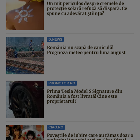
Un mit periculos despre cremele de
protecție solară refuză să dispară. Ce
spune cu adevărat știința?
D:NEWS
România nu scapă de caniculă!
Prognoza meteo pentru luna august
PROMOTOR.RO
Prima Tesla Model S Signature din
România a fost livrată! Cine este
proprietarul?
CIAO.RO
Poveştile de iubire care au rămas doar o