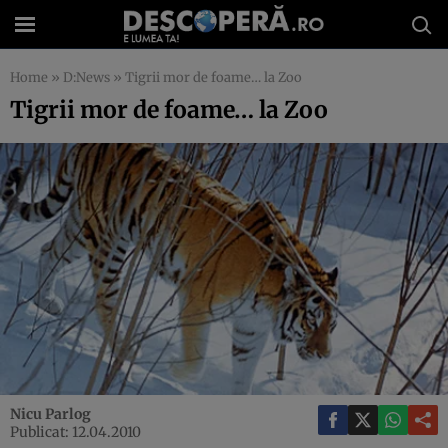
Home
»
D:News
»
Tigrii mor de foame… la Zoo
Tigrii mor de foame… la Zoo
Nicu Parlog
Publicat: 12.04.2010