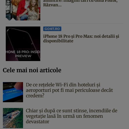
amintire! Imagini tari cu Gina Pistol,
Răzvan...
GO4IT.RO
iPhone 18 Pro și Pro Max: noi detalii și
disponibilitate
Cele mai noi articole
De ce rețelele Wi-Fi din hoteluri și
aeroporturi pot fi mai periculoase decât
credem?
Chiar și după ce sunt stinse, incendiile de
vegetație lasă în urmă un fenomen
devastator