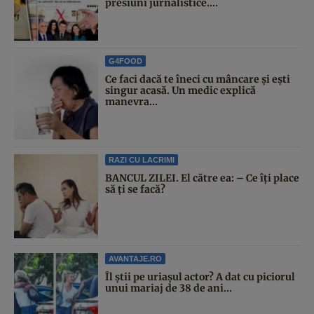
presiuni jurnalistice....
G4FOOD
Ce faci dacă te îneci cu mâncare și ești
singur acasă. Un medic explică
manevra...
RAZI CU LACRIMI
BANCUL ZILEI. El către ea: – Ce îți place
să ți se facă?
AVANTAJE.RO
Îl știi pe uriașul actor? A dat cu piciorul
unui mariaj de 38 de ani...