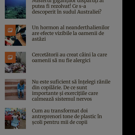
Misterul giganților dispăruți ar
putea fi rezolvat! Ce s-a
descoperit în sudul Australiei?
Un hormon al neanderthalienilor
are efecte vizibile la oamenii de
astăzi
Cercetătorii au creat câini la care
oamenii să nu fie alergici
Nu este suficient să înțelegi rănile
din copilărie. De ce sunt
importante și exercițiile care
calmează sistemul nervos
Cum au transformat doi
antreprenori tone de plastic în
școli pentru mii de copii