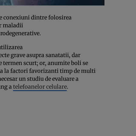
le conexiuni dintre folosirea
r maladii
urodegenerative.
tilizarea
ecte grave asupra sanatatii, dar
e termen scurt; or, anumite boli se
la factori favorizanti timp de multi
 necesar un studiu de evaluare a
lung a
telefoanelor celulare
.