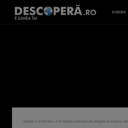
D:NEWS
Home
»
D:News
»
Un studiu extrem de amplu va evalua efe