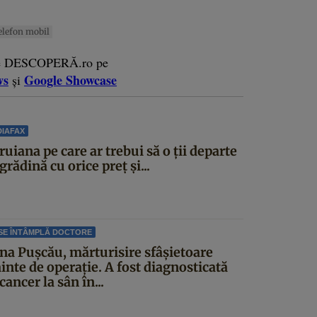
elefon mobil
e DESCOPERĂ.ro pe
ws
Google Showcase
și
IAFAX
uiana pe care ar trebui să o ții departe
grădină cu orice preț și...
SE ÎNTÂMPLĂ DOCTORE
ina Pușcău, mărturisire sfâșietoare
inte de operație. A fost diagnosticată
cancer la sân în...