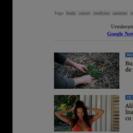
Tags:
boala
cancer
medicina
sanatate
t
Urmăreșt
Google Ne
MED
Bur
de 
CE 
Al
îna
cu 