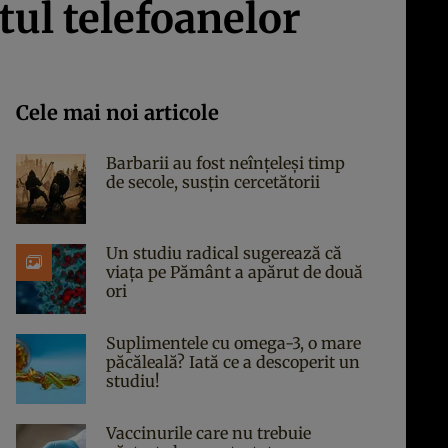
tul telefoanelor
Cele mai noi articole
Barbarii au fost neînțeleși timp
de secole, susțin cercetătorii
Un studiu radical sugerează că
viața pe Pământ a apărut de două
ori
Suplimentele cu omega-3, o mare
păcăleală? Iată ce a descoperit un
studiu!
Vaccinurile care nu trebuie