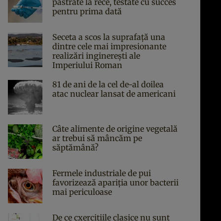
păstrate la rece, testate cu succes
pentru prima dată
Seceta a scos la suprafață una
dintre cele mai impresionante
realizări inginerești ale
Imperiului Roman
81 de ani de la cel de-al doilea
atac nuclear lansat de americani
Câte alimente de origine vegetală
ar trebui să mâncăm pe
săptămână?
Fermele industriale de pui
favorizează apariția unor bacterii
mai periculoase
De ce cxercițiile clasice nu sunt