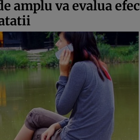
e amplu va evalua efec
tatii