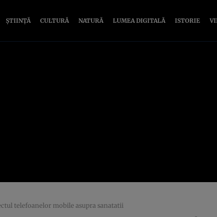
ȘTIINȚĂ
CULTURĂ
NATURĂ
LUMEA DIGITALĂ
ISTORIE
V
ctul telefoanelor mobile asupra sanatatii