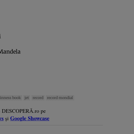
i
 Mandela
inness book
jet
record
record mondial
e DESCOPERĂ.ro pe
ws
Google Showcase
și