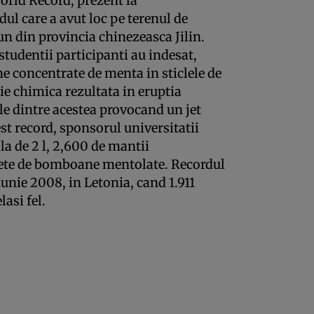
orld Record, prezent la
ul care a avut loc pe terenul de
un din provincia chinezeasca Jilin.
studentii participanti au indesat,
 concentrate de menta in sticlele de
tie chimica rezultata in eruptia
le dintre acestea provocand un jet
est record, sponsorul universitatii
la de 2 l, 2,600 de mantii
ete de bomboane mentolate. Recordul
 iunie 2008, in Letonia, cand 1.911
lasi fel.