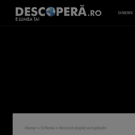
D:NEWS
Home
»
D:News
»
Record stupid si exploziv