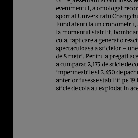
Un reprezentant al Guinness W
evenimentul, a omologat record
sport al Universitatii Changch
Fiind atenti la un cronometru, 
la momentul stabilit, bomboane
cola, fapt care a generat o reac
spectaculoasa a sticlelor – une
de 8 metri. Pentru a pregati ac
a cumparat 2,175 de sticle de co
impermeabile si 2,450 de pach
anterior fusesse stabiliti pe 19
sticle de cola au explodat in ace