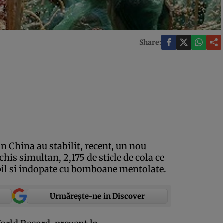
Share:
in China au stabilit, recent, un nou
his simultan, 2,175 de sticle de cola ce
abil si indopate cu bomboane mentolate.
Urmărește-ne in Discover