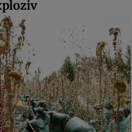
xploziv