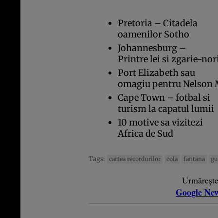
Pretoria – Citadela
oamenilor Sotho
Johannesburg –
Printre lei si zgarie-nor
Port Elizabeth sau
omagiu pentru Nelson
Cape Town – fotbal si
turism la capatul lumii
10 motive sa vizitezi
Africa de Sud
Tags:
cartea recordurilor
cola
fantana
gu
Urmăreșt
Google Ne