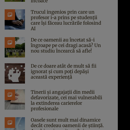
încoace
Trucul ingenios prin care un
profesor i-a prins pe studenții
care își făceau lucrările folosind
AI
De ce oamenii au încetat să-i
îngroape pe cei dragi acasă? Un
nou studiu încearcă să afle!
De ce doare atât de mult să fii
ignorat și cum poți depăși
această experiență
Tinerii și angajații din medii
defavorizate, cei mai vulnerabili
la extinderea carierelor
profesionale
Oasele sunt mult mai dinamice
decât credeau oamenii de știință.