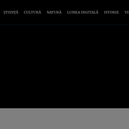
ȘTIINȚĂ
CULTURĂ
NATURĂ
LUMEA DIGITALĂ
ISTORIE
V