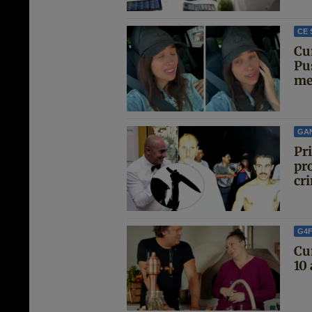
CE 
Cu
Pu
met
GA
Pr
pro
cri
G4
Cu
10 