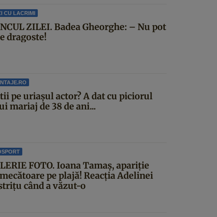
I CU LACRIMI
NCUL ZILEI. Badea Gheorghe: – Nu pot
ce dragoste!
NTAJE.RO
știi pe uriașul actor? A dat cu piciorul
i mariaj de 38 de ani...
OSPORT
LERIE FOTO. Ioana Tamaş, apariție
rmecătoare pe plajă! Reacția Adelinei
strițu când a văzut-o