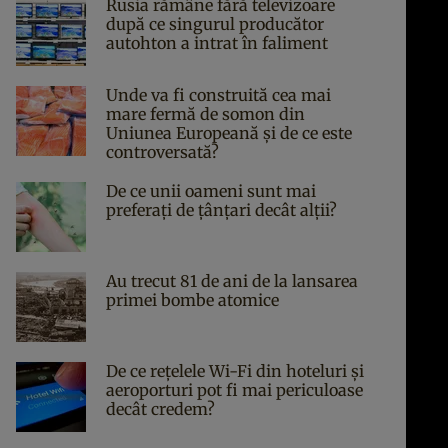
Rusia rămâne fără televizoare
după ce singurul producător
autohton a intrat în faliment
Unde va fi construită cea mai
mare fermă de somon din
Uniunea Europeană și de ce este
controversată?
De ce unii oameni sunt mai
preferați de țânțari decât alții?
Au trecut 81 de ani de la lansarea
primei bombe atomice
De ce rețelele Wi-Fi din hoteluri și
aeroporturi pot fi mai periculoase
decât credem?