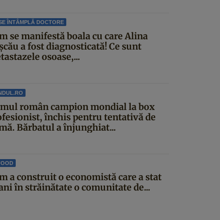
SE ÎNTÂMPLĂ DOCTORE
m se manifestă boala cu care Alina
șcău a fost diagnosticată! Ce sunt
astazele osoase,...
NDUL.RO
imul român campion mondial la box
fesionist, închis pentru tentativă de
mă. Bărbatul a înjunghiat...
FOOD
m a construit o economistă care a stat
ani în străinătate o comunitate de...