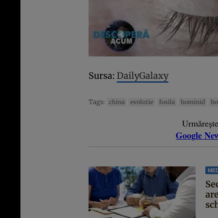
Sursa:
DailyGalaxy
Tags:
china
evolutie
fosila
hominid
ho
Urmăreșt
Google Ne
MED
Se
are
sc