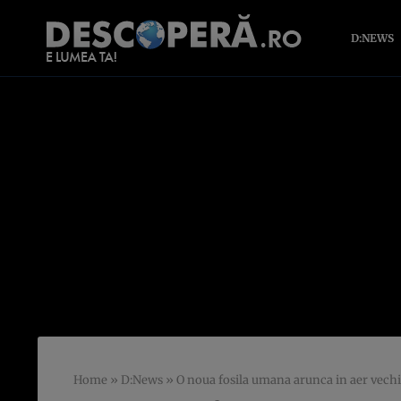
D:NEWS
Home
»
D:News
»
O noua fosila umana arunca in aer vechil