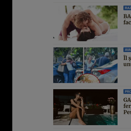
RAZ
BA
fa
AVA
Îl 
unu
PR
GA
fe
Pe