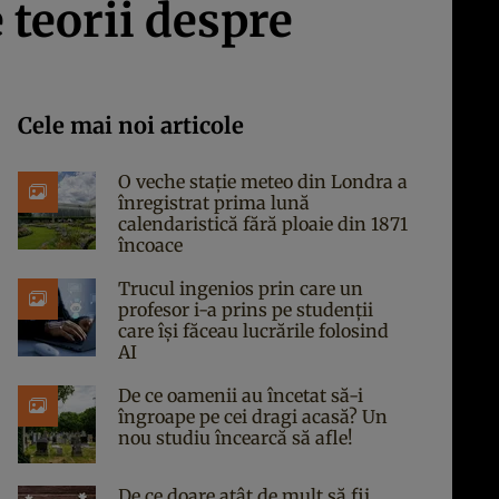
 teorii despre
Cele mai noi articole
O veche stație meteo din Londra a
înregistrat prima lună
calendaristică fără ploaie din 1871
încoace
Trucul ingenios prin care un
profesor i-a prins pe studenții
care își făceau lucrările folosind
AI
De ce oamenii au încetat să-i
îngroape pe cei dragi acasă? Un
nou studiu încearcă să afle!
De ce doare atât de mult să fii