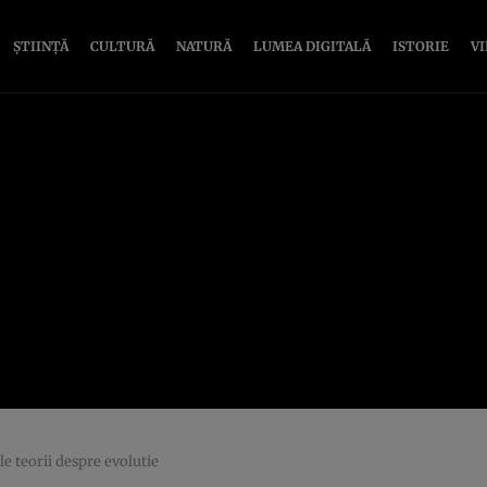
ȘTIINȚĂ
CULTURĂ
NATURĂ
LUMEA DIGITALĂ
ISTORIE
V
e teorii despre evolutie