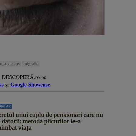
mo sapiens
migratie
e DESCOPERĂ.ro pe
ws
Google Showcase
și
IAFAX
cretul unui cuplu de pensionari care nu
 datorii: metoda plicurilor le-a
himbat viața