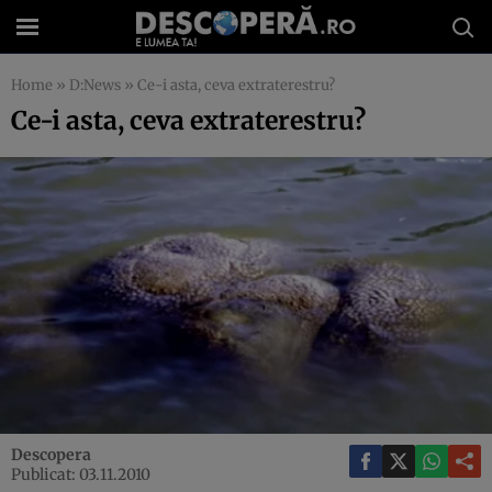
Home
»
D:News
»
Ce-i asta, ceva extraterestru?
Ce-i asta, ceva extraterestru?
Descopera
Publicat: 03.11.2010