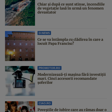
Chiar și după ce sunt stinse, incendiile
de vegetație lasă în urmă un fenomen
devastator
D:NEWS
Ce se va întâmpla cu clădirea în care a
locuit Papa Francisc?
PROMOTOR.RO
Modernizează-ți mașina fără investiții
mari. Cinci accesorii recomandate
șoferilor
CIAO.RO
Poveştile de iubire care au rămas doar o