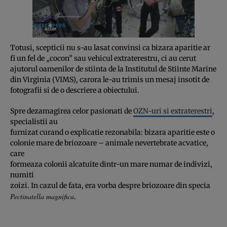
Totusi, scepticii nu s-au lasat convinsi ca bizara aparitie ar
fi un fel de „cocon” sau vehicul extraterestru, ci au cerut
ajutorul oamenilor de stiinta de la Institutul de Stiinte Marine
din Virginia (VIMS), carora le-au trimis un mesaj insotit de
fotografii si de o descriere a obiectului.
Spre dezamagirea celor pasionati de
OZN-uri si extraterestri
,
specialistii au
furnizat curand o explicatie rezonabila: bizara aparitie este o
colonie mare de briozoare – animale nevertebrate acvatice,
care
formeaza colonii alcatuite dintr-un mare numar de indivizi,
numiti
zoizi. In cazul de fata, era vorba despre briozoare din specia
Pectinatella magnifica
.