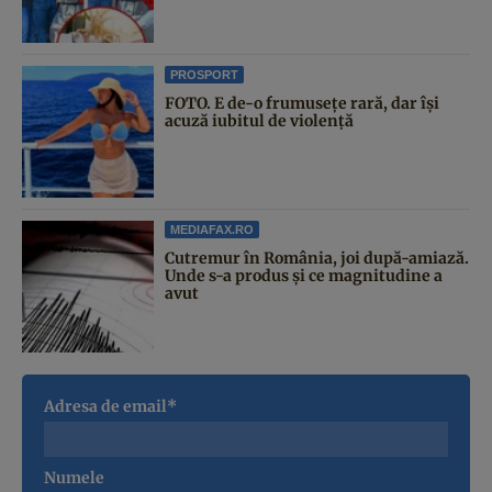
PROSPORT
FOTO. E de-o frumusețe rară, dar își
acuză iubitul de violență
MEDIAFAX.RO
Cutremur în România, joi după-amiază.
Unde s-a produs și ce magnitudine a
avut
Adresa de email*
Numele