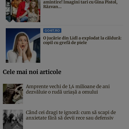
amintire! Imagini tari cu Gina Pistol,
Răzvan...
GO4IT.RO
O jucărie din Lidl a explodat la căldură:
copil cu grefă de piele
Cele mai noi articole
Amprente vechi de 1,4 milioane de ani
dezvăluie o rudă uriașă a omului
Când cei dragi te ignoră: cum să scapi de
anxietate fără să devii rece sau defensiv