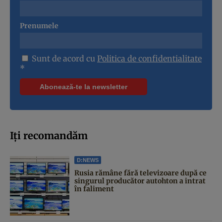
Prenumele
Sunt de acord cu
Politica de confidentialitate
*
Iți recomandăm
D:NEWS
Rusia rămâne fără televizoare după ce
singurul producător autohton a intrat
în faliment