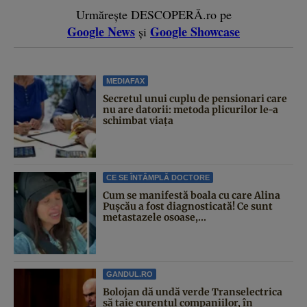
Urmărește DESCOPERĂ.ro pe
Google News
Google Showcase
și
MEDIAFAX
Secretul unui cuplu de pensionari care
nu are datorii: metoda plicurilor le-a
schimbat viața
CE SE ÎNTÂMPLĂ DOCTORE
Cum se manifestă boala cu care Alina
Pușcău a fost diagnosticată! Ce sunt
metastazele osoase,...
GANDUL.RO
Bolojan dă undă verde Transelectrica
să taie curentul companiilor, în