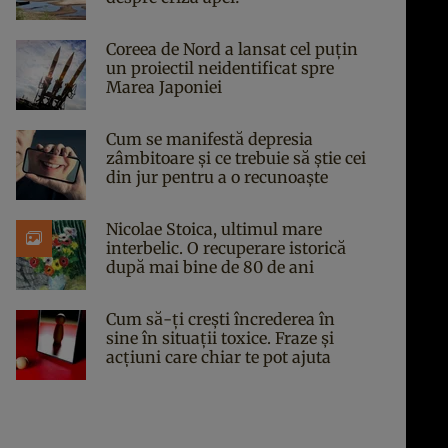
Coreea de Nord a lansat cel puțin
un proiectil neidentificat spre
Marea Japoniei
Cum se manifestă depresia
zâmbitoare și ce trebuie să știe cei
din jur pentru a o recunoaște
Nicolae Stoica, ultimul mare
interbelic. O recuperare istorică
după mai bine de 80 de ani
Cum să-ți crești încrederea în
sine în situații toxice. Fraze și
acțiuni care chiar te pot ajuta