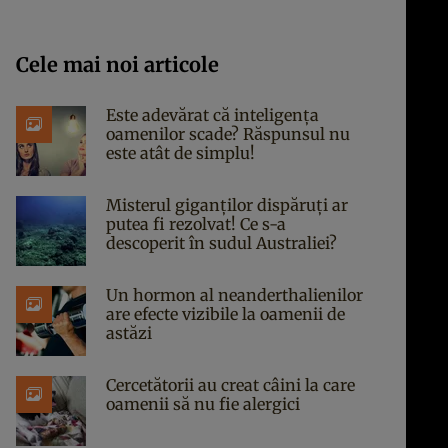
Cele mai noi articole
Este adevărat că inteligența
oamenilor scade? Răspunsul nu
este atât de simplu!
Misterul giganților dispăruți ar
putea fi rezolvat! Ce s-a
descoperit în sudul Australiei?
Un hormon al neanderthalienilor
are efecte vizibile la oamenii de
astăzi
Cercetătorii au creat câini la care
oamenii să nu fie alergici