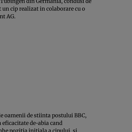
ea Tubingen din Germania, condusi de
un cip realizat in colaborare cu o
ant AG.
de oamenii de stiinta postului BBC,
 eficacitate de-abia cand
be pozitia initiala a cipului, si