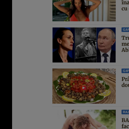
îna
cu 
GA
Tr
me
Abh
G4
Pr
do
RAZ
BA
fa