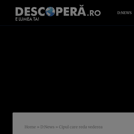
D:NEWS
Home
»
D:News
»
Cipul care reda vederea