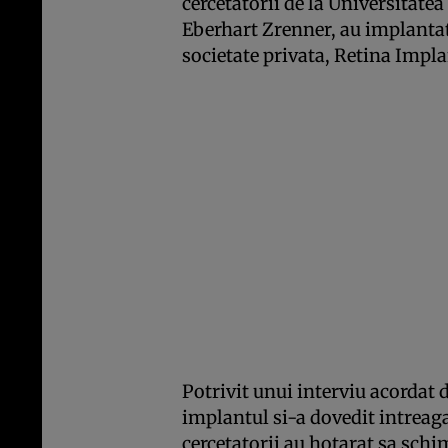
cercetatorii de la Universitat
Eberhart Zrenner, au implantat 
societate privata, Retina Impl
Potrivit unui interviu acordat 
implantul si-a dovedit intreaga
cercetatorii au hotarat sa schim