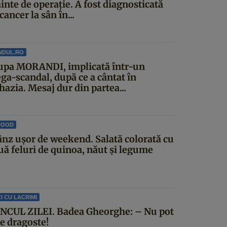
inte de operație. A fost diagnosticată
cancer la sân în...
NDUL.RO
upa MORANDI, implicată într-un
ga-scandal, după ce a cântat în
azia. Mesaj dur din partea...
FOOD
ânz ușor de weekend. Salată colorată cu
uă feluri de quinoa, năut și legume
I CU LACRIMI
NCUL ZILEI. Badea Gheorghe: – Nu pot
ce dragoste!