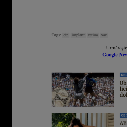
Tags:
cip
implant
retina
vaz
Urmăreșt
Google Ne
MED
Ob
lic
dol
CE 
Al