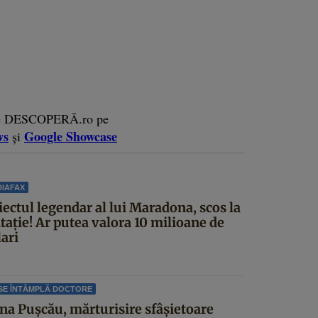
e DESCOPERĂ.ro pe
ws
Google Showcase
și
IAFAX
iectul legendar al lui Maradona, scos la
itație! Ar putea valora 10 milioane de
ari
SE ÎNTÂMPLĂ DOCTORE
ina Pușcău, mărturisire sfâșietoare