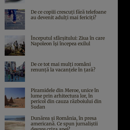
De ce copiii crescuți fără telefoane
au devenit adulți mai fericiți?
Începutul sfârşitului: Ziua în care
Napoleon îşi începea exilul
De ce tot mai mulți români
renunță la vacanțele în țară?
Piramidele din Meroe, unice în
lume prin arhitectura lor, în
pericol din cauza războiului din
Sudan
Dunărea și România, în presa
americană. Ce spun jurnaliștii
despre criza apei?