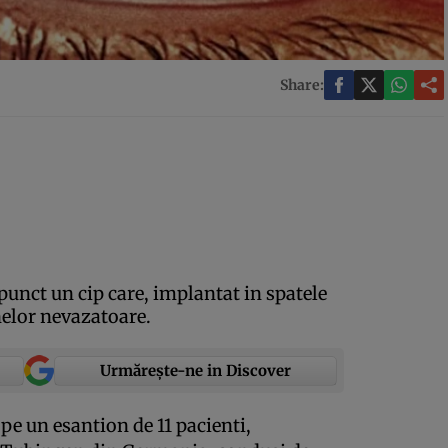
Share:
punct un cip care, implantat in spatele
nelor nevazatoare.
Urmărește-ne in Discover
t pe un esantion de 11 pacienti,