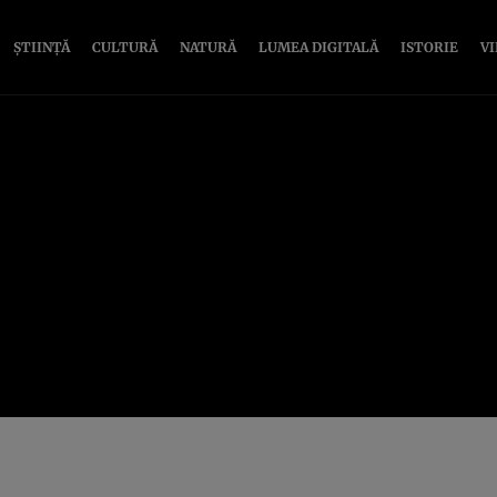
ȘTIINȚĂ
CULTURĂ
NATURĂ
LUMEA DIGITALĂ
ISTORIE
V