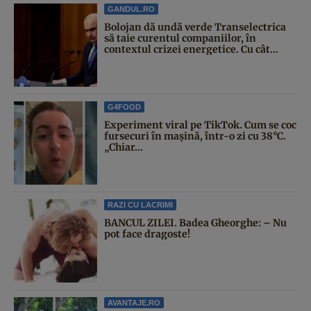
GANDUL.RO
Bolojan dă undă verde Transelectrica
să taie curentul companiilor, în
contextul crizei energetice. Cu cât...
G4FOOD
Experiment viral pe TikTok. Cum se coc
fursecuri în mașină, într-o zi cu 38°C.
„Chiar...
RAZI CU LACRIMI
BANCUL ZILEI. Badea Gheorghe: – Nu
pot face dragoste!
AVANTAJE.RO