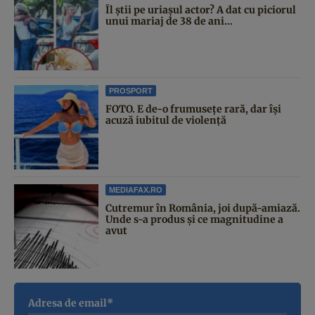
Îl știi pe uriașul actor? A dat cu piciorul
unui mariaj de 38 de ani...
PROSPORT
FOTO. E de-o frumusețe rară, dar își
acuză iubitul de violență
MEDIAFAX.RO
Cutremur în România, joi după-amiază.
Unde s-a produs și ce magnitudine a
avut
Adresa de email*