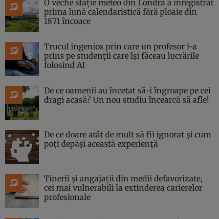
O veche stație meteo din Londra a înregistrat
prima lună calendaristică fără ploaie din
1871 încoace
Trucul ingenios prin care un profesor i-a
prins pe studenții care își făceau lucrările
folosind AI
De ce oamenii au încetat să-i îngroape pe cei
dragi acasă? Un nou studiu încearcă să afle!
De ce doare atât de mult să fii ignorat și cum
poți depăși această experiență
Tinerii și angajații din medii defavorizate,
cei mai vulnerabili la extinderea carierelor
profesionale