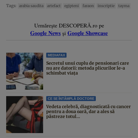
Tags:
arabia saudita
artefact
egipteni
faraon
inscriptie
tayma
Urmărește DESCOPERĂ.ro pe
Google News
Google Showcase
și
MEDIAFAX
Secretul unui cuplu de pensionari care
nu are datorii: metoda plicurilor le-a
schimbat viața
CE SE ÎNTÂMPLĂ DOCTORE
Vedeta celebră, diagnosticată cu cancer
pentru a doua oară, dar a ales să
păstreze totul...