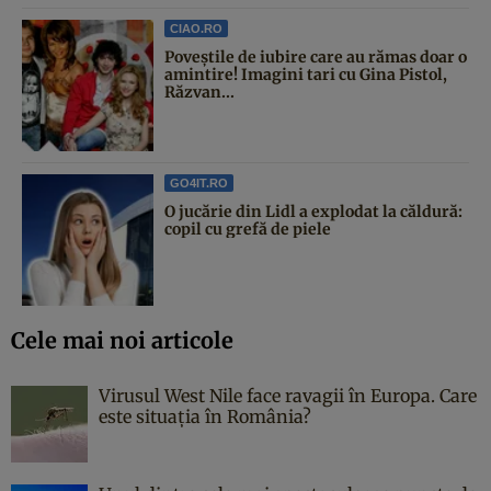
CIAO.RO
Poveştile de iubire care au rămas doar o
amintire! Imagini tari cu Gina Pistol,
Răzvan...
GO4IT.RO
O jucărie din Lidl a explodat la căldură:
copil cu grefă de piele
Cele mai noi articole
Virusul West Nile face ravagii în Europa. Care
este situația în România?