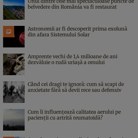
Unul dintre cele mai spectaculoase puncte de
belvedere din România va fi restaurat
Astronomii ar fi descoperit prima exolună
din afara Sistemului Solar
Amprente vechi de 1,4 milioane de ani
dezvăluie o rudă uriașă a omului
Când cei dragi te ignoră: cum să scapi de
anxietate fără să devii rece sau defensiv
Cum îi influențează calitatea aerului pe
pacienții cu artrită reumatoidă?