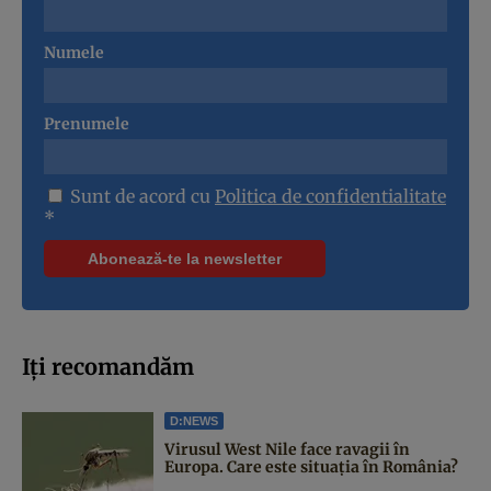
Numele
Prenumele
Sunt de acord cu
Politica de confidentialitate
*
Iți recomandăm
D:NEWS
Virusul West Nile face ravagii în
Europa. Care este situația în România?