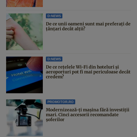
D:NEWS
De ce unii oameni sunt mai preferați de
țânțari decât alții?
D:NEWS
De ce rețelele Wi-Fi din hoteluri și
aeroporturi pot fi mai periculoase decât
credem?
PROMOTOR.RO
Modernizează-ți mașina fără investiții
mari. Cinci accesorii recomandate
șoferilor