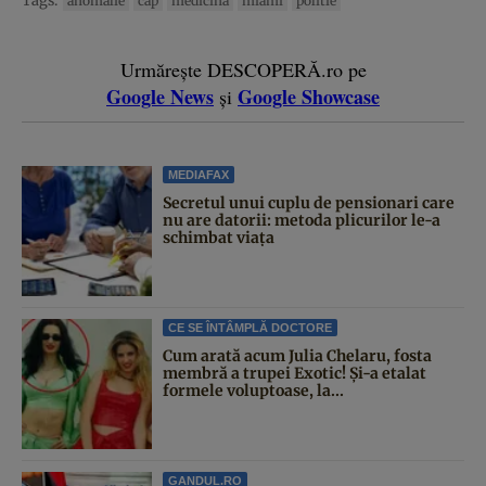
Tags:
anomalie
cap
medicina
miami
politie
Urmărește DESCOPERĂ.ro pe
Google News
Google Showcase
și
MEDIAFAX
Secretul unui cuplu de pensionari care
nu are datorii: metoda plicurilor le-a
schimbat viața
CE SE ÎNTÂMPLĂ DOCTORE
Cum arată acum Julia Chelaru, fosta
membră a trupei Exotic! Și-a etalat
formele voluptoase, la...
GANDUL.RO