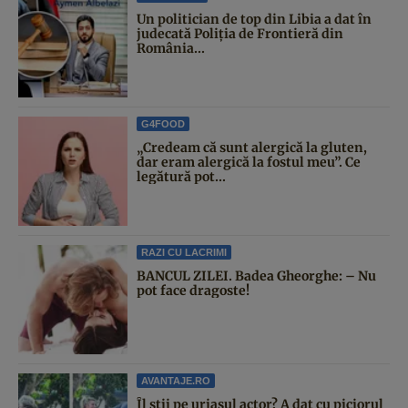
Un politician de top din Libia a dat în
judecată Poliția de Frontieră din
România...
G4FOOD
„Credeam că sunt alergică la gluten,
dar eram alergică la fostul meu”. Ce
legătură pot...
RAZI CU LACRIMI
BANCUL ZILEI. Badea Gheorghe: – Nu
pot face dragoste!
AVANTAJE.RO
Îl știi pe uriașul actor? A dat cu piciorul