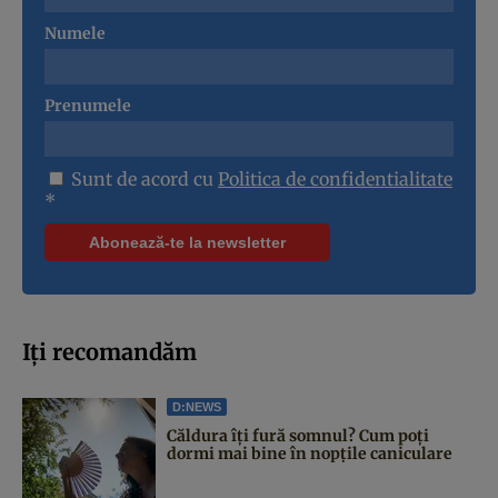
Numele
Prenumele
Sunt de acord cu
Politica de confidentialitate
*
Iți recomandăm
D:NEWS
Căldura îți fură somnul? Cum poți
dormi mai bine în nopțile caniculare