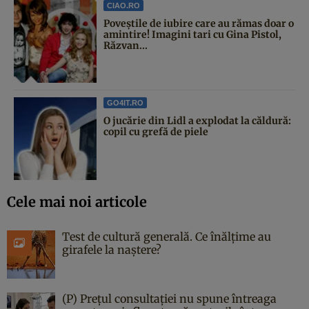
CIAO.RO
Poveştile de iubire care au rămas doar o
amintire! Imagini tari cu Gina Pistol,
Răzvan...
GO4IT.RO
O jucărie din Lidl a explodat la căldură:
copil cu grefă de piele
Cele mai noi articole
Test de cultură generală. Ce înălțime au
girafele la naștere?
(P) Prețul consultației nu spune întreaga