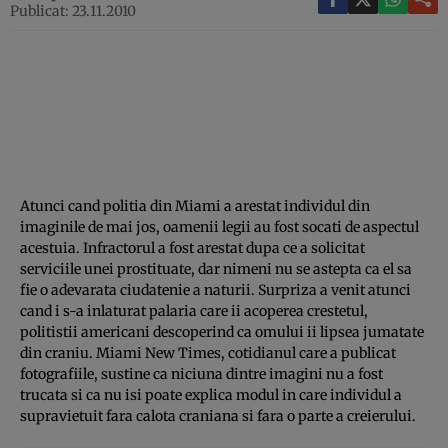
Publicat: 23.11.2010
Atunci cand politia din Miami a arestat individul din
imaginile de mai jos, oamenii legii au fost socati de aspectul
acestuia. Infractorul a fost arestat dupa ce a solicitat
serviciile unei prostituate, dar nimeni nu se astepta ca el sa
fie o adevarata ciudatenie a naturii. Surpriza a venit atunci
cand i s-a inlaturat palaria care ii acoperea crestetul,
politistii americani descoperind ca omului ii lipsea jumatate
din craniu. Miami New Times, cotidianul care a publicat
fotografiile, sustine ca niciuna dintre imagini nu a fost
trucata si ca nu isi poate explica modul in care individul a
supravietuit fara calota craniana si fara o parte a creierului.