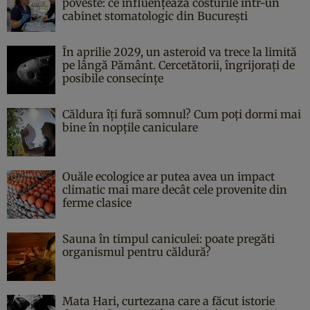
poveste: ce influențează costurile într-un
cabinet stomatologic din București
În aprilie 2029, un asteroid va trece la limită
pe lângă Pământ. Cercetătorii, îngrijorați de
posibile consecințe
Căldura îți fură somnul? Cum poți dormi mai
bine în nopțile caniculare
Ouăle ecologice ar putea avea un impact
climatic mai mare decât cele provenite din
ferme clasice
Sauna în timpul caniculei: poate pregăti
organismul pentru căldură?
Mata Hari, curtezana care a făcut istorie