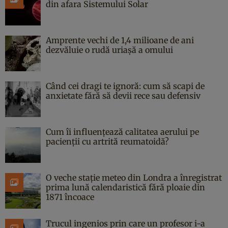
din afara Sistemului Solar
Amprente vechi de 1,4 milioane de ani
dezvăluie o rudă uriașă a omului
Când cei dragi te ignoră: cum să scapi de
anxietate fără să devii rece sau defensiv
Cum îi influențează calitatea aerului pe
pacienții cu artrită reumatoidă?
O veche stație meteo din Londra a înregistrat
prima lună calendaristică fără ploaie din
1871 încoace
Trucul ingenios prin care un profesor i-a