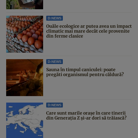
D:NEWS
Ouăle ecologice ar putea avea un impact
climatic mai mare decât cele provenite
din ferme clasice
D:NEWS
Sauna în timpul caniculei: poate
pregăti organismul pentru căldură?
D:NEWS
Care sunt marile orașe în care tinerii
din Generația Z și-ar dori să trăiască?