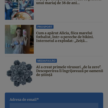
unui mariaj de 38 de ani...
PROSPORT
Cum a apărut Alicia, fiica marelui
fotbalist, într-o pereche de bikini.
Internetul a explodat: „Zeiță...
MEDIAFAX.RO
AI a creat primele virusuri „de la zero”.
Descoperirea îi îngrijorează pe oamenii
de știință
Adresa de email*