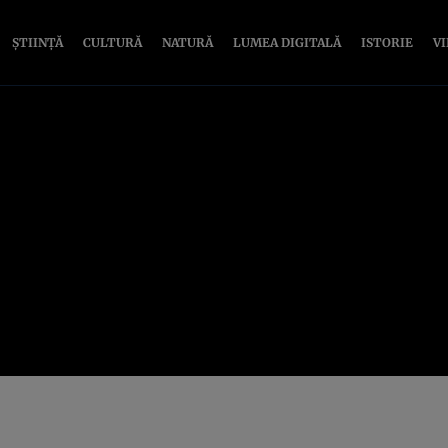
ȘTIINȚĂ
CULTURĂ
NATURĂ
LUMEA DIGITALĂ
ISTORIE
V