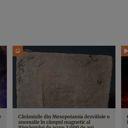
e
Cărămizile din Mesopotamia dezvăluie o
anomalie în câmpul magnetic al
Pământului de acum 3.000 de ani