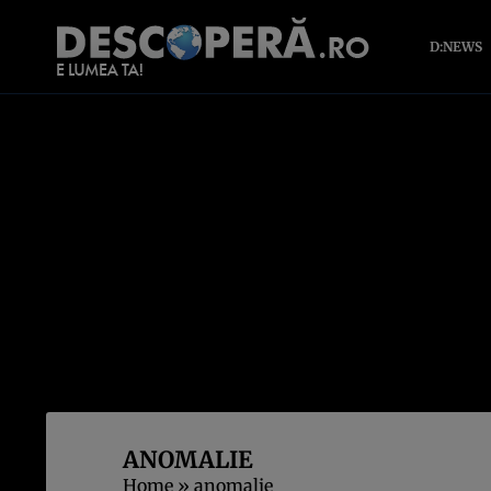
D:NEWS
ANOMALIE
Home
»
anomalie