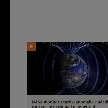
NASA monitorizează o anomalie ciudat
care crește în câmpul magnetic al