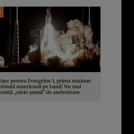
Eșec pentru Peregrine 1, prima misiune
privată americană pe Lună! Nu mai
există „nicio șansă” de aselenizare