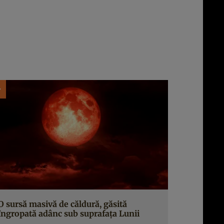
O sursă masivă de căldură, găsită
îngropată adânc sub suprafața Lunii