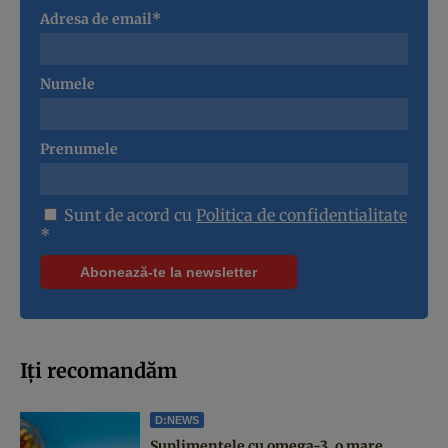
Adresa de email*
Numele
Prenumele
Sunt de acord cu
Politica de confidentialitate
*
Iți recomandăm
D:NEWS
Suplimentele cu omega-3, o mare