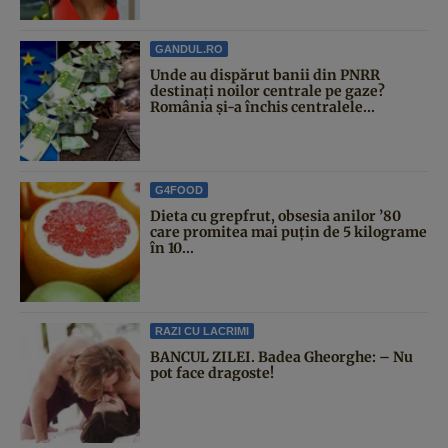
GANDUL.RO
Unde au dispărut banii din PNRR
destinați noilor centrale pe gaze?
România și-a închis centralele...
G4FOOD
Dieta cu grepfrut, obsesia anilor ’80
care promitea mai puțin de 5 kilograme
în 10...
RAZI CU LACRIMI
BANCUL ZILEI. Badea Gheorghe: – Nu
pot face dragoste!