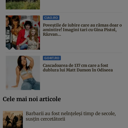
CIAO.RO
Poveştile de iubire care au rămas doar o
amintire! Imagini tari cu Gina Pistol,
Răzvan...
GO4IT.RO
Cascadoarea de 137 cm care a fost
dublura lui Matt Damon în Odiseea
Cele mai noi articole
Barbarii au fost neînțeleși timp de secole,
susțin cercetătorii