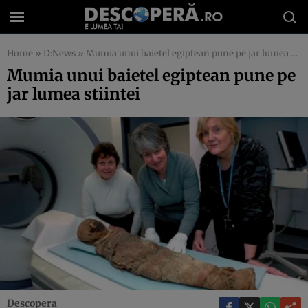
Home
»
D:News
»
Mumia unui baietel egiptean pune pe jar lumea stiintei
Mumia unui baietel egiptean pune pe
jar lumea stiintei
Descopera