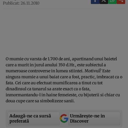
Publicat: 26.11.2010
O mumie cu varsta de 1.700 de ani, apartinand unui baietel
care a murit in jurul anului 350 d.Hr., este subiectul a
numeroase controverse in lumea stiintei. Motivul? Este
singura mumie a unui baiat care a fost, practic, imbracat ca o
fata. Cei care au efectuat mumificarea a tinut cu tot
dinadinsul ca tanarul sa arate exact ca o fata,
inmormantandu-l in haine femeieste, cu bijuterii si chiar cu
doua cupe care sa simbolizeze sanii.
Adaugă-ne ca sursă
Urmărește-ne in
preferată
Discover