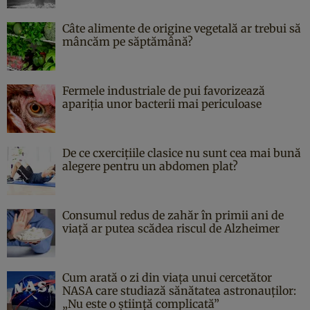
Câte alimente de origine vegetală ar trebui să
mâncăm pe săptămână?
Fermele industriale de pui favorizează
apariția unor bacterii mai periculoase
De ce cxercițiile clasice nu sunt cea mai bună
alegere pentru un abdomen plat?
Consumul redus de zahăr în primii ani de
viață ar putea scădea riscul de Alzheimer
Cum arată o zi din viața unui cercetător
NASA care studiază sănătatea astronauților:
„Nu este o știință complicată”