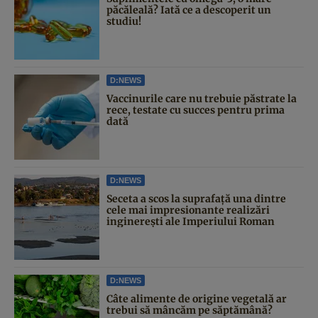
păcăleală? Iată ce a descoperit un
studiu!
D:NEWS
Vaccinurile care nu trebuie păstrate la
rece, testate cu succes pentru prima
dată
D:NEWS
Seceta a scos la suprafață una dintre
cele mai impresionante realizări
inginerești ale Imperiului Roman
D:NEWS
Câte alimente de origine vegetală ar
trebui să mâncăm pe săptămână?