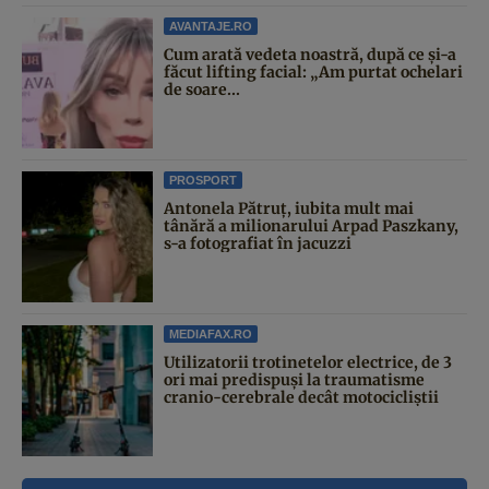
AVANTAJE.RO
Cum arată vedeta noastră, după ce și-a
făcut lifting facial: „Am purtat ochelari
de soare...
PROSPORT
Antonela Pătruț, iubita mult mai
tânără a milionarului Arpad Paszkany,
s-a fotografiat în jacuzzi
MEDIAFAX.RO
Utilizatorii trotinetelor electrice, de 3
ori mai predispuși la traumatisme
cranio-cerebrale decât motocicliștii