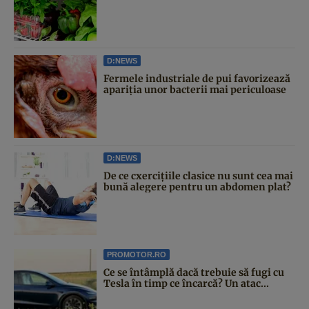
D:NEWS
Fermele industriale de pui favorizează
apariția unor bacterii mai periculoase
D:NEWS
De ce cxercițiile clasice nu sunt cea mai
bună alegere pentru un abdomen plat?
PROMOTOR.RO
Ce se întâmplă dacă trebuie să fugi cu
Tesla în timp ce încarcă? Un atac...