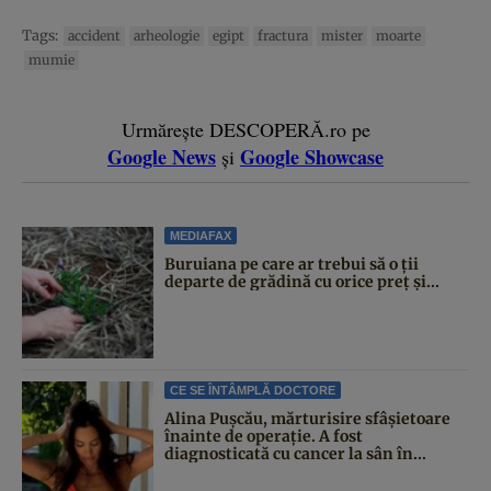
Tags:
accident
arheologie
egipt
fractura
mister
moarte
mumie
Urmărește DESCOPERĂ.ro pe
Google News
Google Showcase
și
MEDIAFAX
Buruiana pe care ar trebui să o ții
departe de grădină cu orice preț și...
CE SE ÎNTÂMPLĂ DOCTORE
Alina Pușcău, mărturisire sfâșietoare
înainte de operație. A fost
diagnosticată cu cancer la sân în...