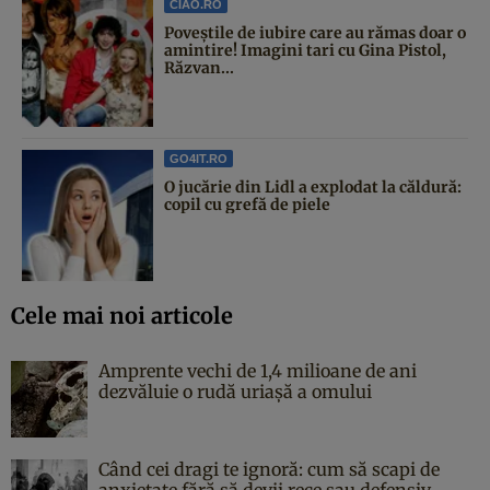
CIAO.RO
Poveştile de iubire care au rămas doar o
amintire! Imagini tari cu Gina Pistol,
Răzvan...
GO4IT.RO
O jucărie din Lidl a explodat la căldură:
copil cu grefă de piele
Cele mai noi articole
Amprente vechi de 1,4 milioane de ani
dezvăluie o rudă uriașă a omului
Când cei dragi te ignoră: cum să scapi de
anxietate fără să devii rece sau defensiv