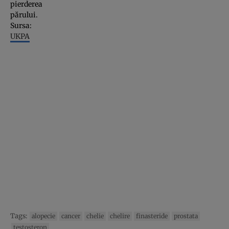
pierderea
părului.
Sursa:
UKPA
Tags:
alopecie
cancer
chelie
chelire
finasteride
prostata
testosteron