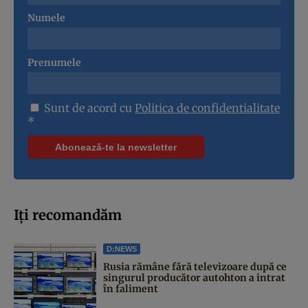
Numele
Prenumele
Sunt de acord cu
Politica de confidentialitate
*
Iți recomandăm
D:NEWS
Rusia rămâne fără televizoare după ce
singurul producător autohton a intrat
în faliment