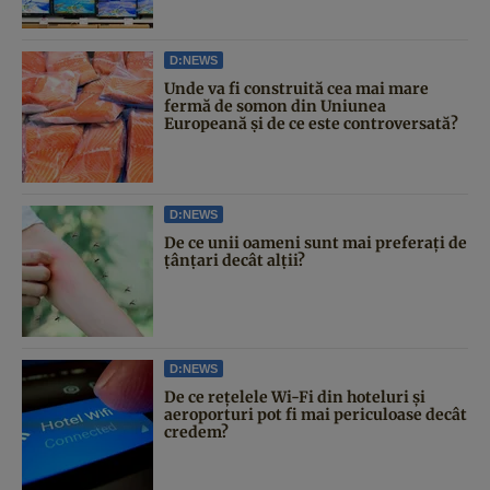
D:NEWS
Unde va fi construită cea mai mare
fermă de somon din Uniunea
Europeană și de ce este controversată?
D:NEWS
De ce unii oameni sunt mai preferați de
țânțari decât alții?
D:NEWS
De ce rețelele Wi-Fi din hoteluri și
aeroporturi pot fi mai periculoase decât
credem?