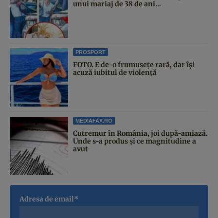
unui mariaj de 38 de ani...
PROSPORT
FOTO. E de-o frumusețe rară, dar își
acuză iubitul de violență
MEDIAFAX.RO
Cutremur în România, joi după-amiază.
Unde s-a produs și ce magnitudine a
avut
Adresa de email*