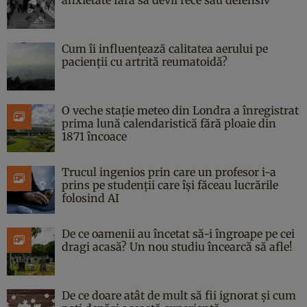
Cum îi influențează calitatea aerului pe
pacienții cu artrită reumatoidă?
O veche stație meteo din Londra a înregistrat
prima lună calendaristică fără ploaie din
1871 încoace
Trucul ingenios prin care un profesor i-a
prins pe studenții care își făceau lucrările
folosind AI
De ce oamenii au încetat să-i îngroape pe cei
dragi acasă? Un nou studiu încearcă să afle!
De ce doare atât de mult să fii ignorat și cum