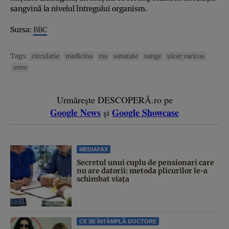
sangvină la nivelul întregului organism.
Sursa:
BBC
Tags:
circulatie
medicina
ras
sanatate
sange
ulcer varicos
vene
Urmărește DESCOPERĂ.ro pe
Google News
Google Showcase
și
MEDIAFAX
Secretul unui cuplu de pensionari care
nu are datorii: metoda plicurilor le-a
schimbat viața
CE SE ÎNTÂMPLĂ DOCTORE