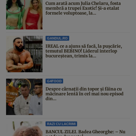
Cum arată acum Julia Chelaru, fosta
membră a trupei Exotic! Și-a etalat
formele voluptoase, la...
GANDUL.RO
IREAL ce a ajuns să facă, la pușcărie,
temutul BEBINO! Liderul interlop
bucureștean, trimis la...
G4FOOD
Despre cârnații din topor și făina cu
măcinare lentă în cel mai nou episod
din...
RAZI CU LACRIMI
BANCUL ZILEI. Badea Gheorghe: – Nu