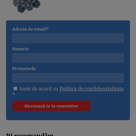
Adresa de email*
Numele
Prenumele
Sunt de acord cu
Politica de confidentialitate
*
Iți recomandăm