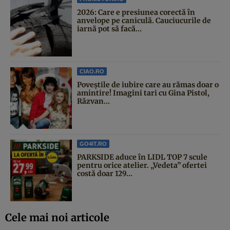
2026: Care e presiunea corectă în
anvelope pe caniculă. Cauciucurile de
iarnă pot să facă...
CIAO.RO
Poveştile de iubire care au rămas doar o
amintire! Imagini tari cu Gina Pistol,
Răzvan...
GO4IT.RO
PARKSIDE aduce în LIDL TOP 7 scule
pentru orice atelier. „Vedeta” ofertei
costă doar 129...
Cele mai noi articole