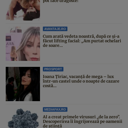
pot face dragoste!
AVANTAJE.RO
Cum arată vedeta noastră, după ce și-a
făcut lifting facial: „Am purtat ochelari
de soare...
PROSPORT
Ioana Țiriac, vacanță de mega – lux
într-un castel unde o noapte de cazare
costă...
MEDIAFAX.RO
AI a creat primele virusuri „de la zero”.
Descoperirea îi îngrijorează pe oamenii
de știință