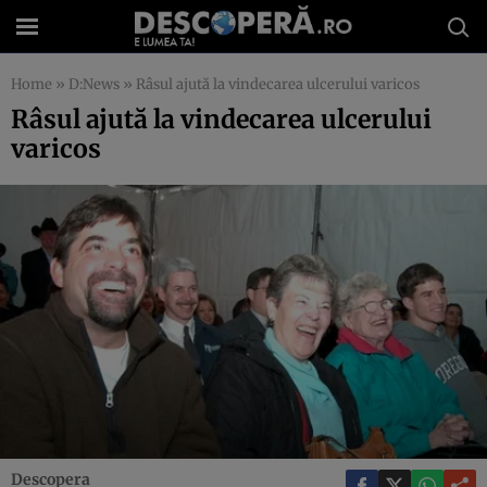
Home
»
D:News
»
Râsul ajută la vindecarea ulcerului varicos
Râsul ajută la vindecarea ulcerului
varicos
Descopera