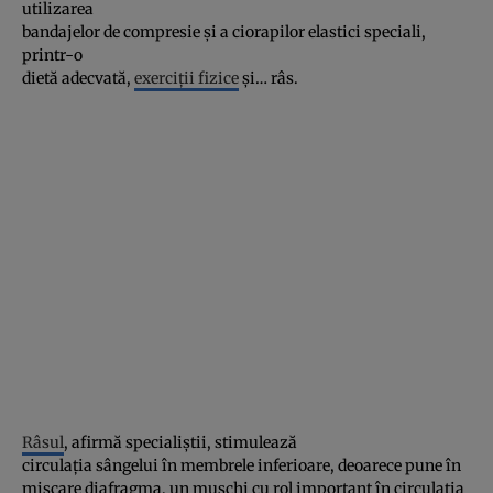
utilizarea
bandajelor de compresie şi a ciorapilor elastici speciali,
printr-o
dietă adecvată,
exerciţii fizice
şi… râs.
Râsul
, afirmă specialiştii, stimulează
circulaţia sângelui în membrele inferioare, deoarece pune în
mişcare diafragma, un muşchi cu rol important în circulaţia