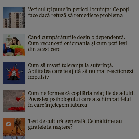
Vecinul îți pune în pericol locuința? Ce poți
face dacă refuză să remedieze problema
Când cumpărăturile devin o dependență.
Cum recunoști oniomania și cum poți ieși
din acest cerc
Cum să înveți toleranța la suferință.
Abilitatea care te ajută să nu mai reacționezi
impulsiv
Cum ne formează copilăria relațiile de adulți.
Povestea psihologului care a schimbat felul
în care înțelegem iubirea
Test de cultură generală. Ce înălțime au
girafele la naștere?