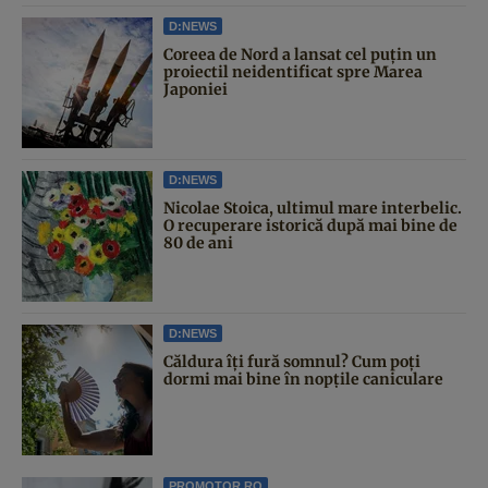
D:NEWS
Coreea de Nord a lansat cel puțin un
proiectil neidentificat spre Marea
Japoniei
D:NEWS
Nicolae Stoica, ultimul mare interbelic.
O recuperare istorică după mai bine de
80 de ani
D:NEWS
Căldura îți fură somnul? Cum poți
dormi mai bine în nopțile caniculare
PROMOTOR.RO