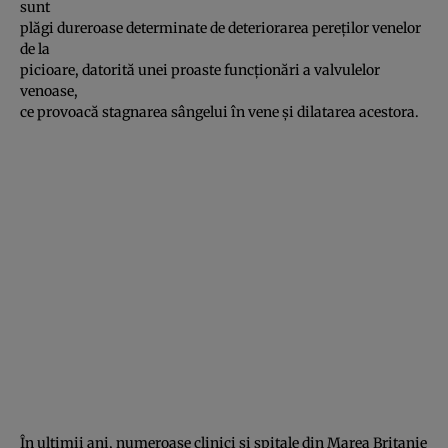
sunt
plăgi dureroase determinate de deteriorarea pereţilor venelor
de la
picioare, datorită unei proaste funcţionări a valvulelor
venoase,
ce provoacă stagnarea sângelui în vene şi dilatarea acestora.
În ultimii ani, numeroase clinici şi spitale din Marea Britanie