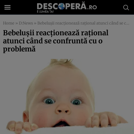
Home
»
D:News
»
Bebeluşii reacţionează raţional atunci când se confruntă cu o problemă
Bebeluşii reacţionează raţional
atunci când se confruntă cu o
problemă