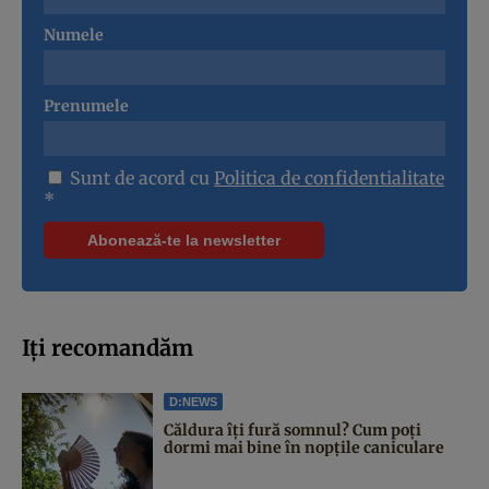
Numele
Prenumele
Sunt de acord cu
Politica de confidentialitate
*
Iți recomandăm
D:NEWS
Căldura îți fură somnul? Cum poți
dormi mai bine în nopțile caniculare