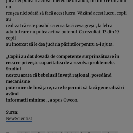
jucăriei putea fi activat mereu de un adult, în timp ce un altul
nu
reuşea niciodată să facă acest lucru. Văzând acest lucru, copii
au
realizat că este posibil ca ei sa facă ceva greşit, la fel ca
adultul care nu putea activa butonul. Ca rezultat, 13 din 19
copii
au încercat să le dea jucăria părinţilor pentru a-i ajuta.
„
Copiii au dat dovadă de competenţe surprinzătoare în
ceea ce priveşte capacitatea de a rezolva problemele.
Studiul
nostru arata că bebelusii învaţă raţional, posedând
mecanisme
puternice de învăţare, care le permit să facă generalizări
având
informaţii minime
„, a spus Gweon.
Sursa:
NewScientist