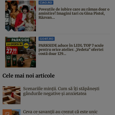
CIAO.RO
Poveştile de iubire care au rămas doar o
amintire! Imagini tari cu Gina Pistol,
Răzvan...
GO4IT.RO
PARKSIDE aduce în LIDL TOP 7 scule
pentru orice atelier. „Vedeta” ofertei
costă doar 129...
Cele mai noi articole
Scenariile minții. Cum să îți stăpânești
gândurile negative și anxietatea
Ceva ce savanții au crezut că este unic