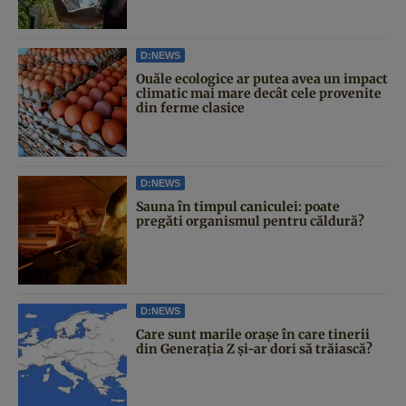
D:NEWS
Ouăle ecologice ar putea avea un impact
climatic mai mare decât cele provenite
din ferme clasice
D:NEWS
Sauna în timpul caniculei: poate
pregăti organismul pentru căldură?
D:NEWS
Care sunt marile orașe în care tinerii
din Generația Z și-ar dori să trăiască?