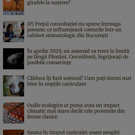
girafele la naștere?
(P) Prețul consultației nu spune întreaga
poveste: ce influențează costurile într-un
cabinet stomatologic din București
În aprilie 2029, un asteroid va trece la limită
pe lângă Pământ. Cercetătorii, îngrijorați de
posibile consecințe
Căldura îți fură somnul? Cum poți dormi mai
bine în nopțile caniculare
Ouăle ecologice ar putea avea un impact
climatic mai mare decât cele provenite din
ferme clasice
Sauna în timpul caniculei: poate pregăti