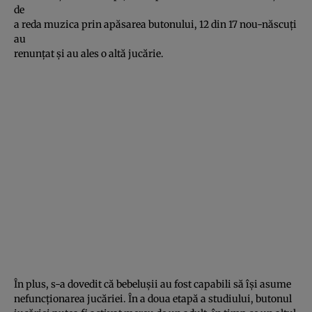
de
a reda muzica prin apăsarea butonului, 12 din 17 nou-născuţi
au
renunţat şi au ales o altă jucărie.
În plus, s-a dovedit că bebeluşii au fost capabili să îşi asume
nefuncţionarea jucăriei. În a doua etapă a studiului, butonul