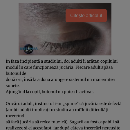
Citește articolul
În faza incipientă a studiului, doi adulţi îi arătau copilului
modul în care funcţionează jucăria. Fiecare adult apăsa
butonul de
două ori, însă la a doua atungere sistemul nu mai emitea
sunete.
Ajungând la copil, butonul nu putea fi activat.
Oricărui adult, instinctul i-ar „spune” că jucăria este defectă
(ambii adulţi implicaţi în studiu au întîlnit dificultăţi
încercînd
să facă jucăria să redea muzică). Sugarii au fost capabili să
realizeze şi ei acest fapt, iar după câteva încercări nereuşite