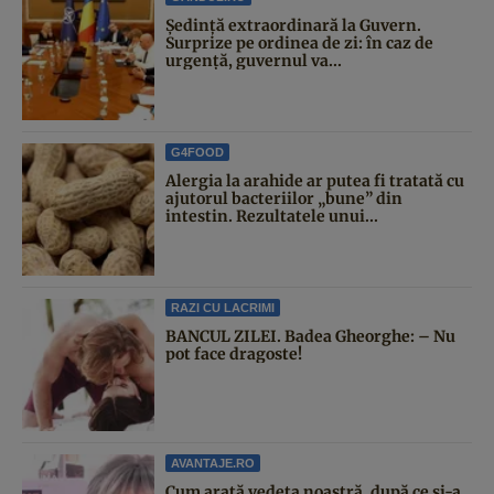
Şedinţă extraordinară la Guvern.
Surprize pe ordinea de zi: în caz de
urgență, guvernul va...
G4FOOD
Alergia la arahide ar putea fi tratată cu
ajutorul bacteriilor „bune” din
intestin. Rezultatele unui...
RAZI CU LACRIMI
BANCUL ZILEI. Badea Gheorghe: – Nu
pot face dragoste!
AVANTAJE.RO
Cum arată vedeta noastră, după ce și-a