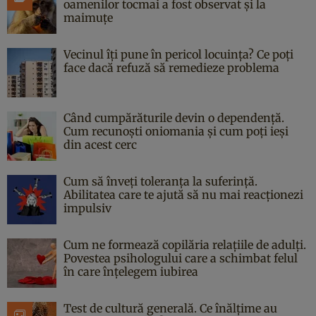
oamenilor tocmai a fost observat și la
maimuțe
Vecinul îți pune în pericol locuința? Ce poți
face dacă refuză să remedieze problema
Când cumpărăturile devin o dependență.
Cum recunoști oniomania și cum poți ieși
din acest cerc
Cum să înveți toleranța la suferință.
Abilitatea care te ajută să nu mai reacționezi
impulsiv
Cum ne formează copilăria relațiile de adulți.
Povestea psihologului care a schimbat felul
în care înțelegem iubirea
Test de cultură generală. Ce înălțime au