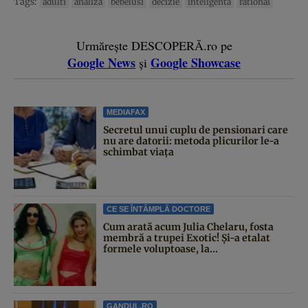
Tags:
adulti
analiza
bebelusi
decizie
inteligenta
rational
Urmărește DESCOPERĂ.ro pe
Google News
Google Showcase
și
MEDIAFAX
Secretul unui cuplu de pensionari care
nu are datorii: metoda plicurilor le-a
schimbat viața
CE SE ÎNTÂMPLĂ DOCTORE
Cum arată acum Julia Chelaru, fosta
membră a trupei Exotic! Și-a etalat
formele voluptoase, la...
GANDUL.RO