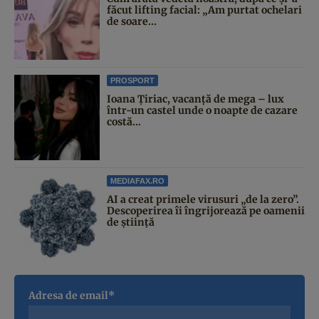
făcut lifting facial: „Am purtat ochelari
de soare...
PROSPORT
Ioana Țiriac, vacanță de mega – lux
într-un castel unde o noapte de cazare
costă...
MEDIAFAX.RO
AI a creat primele virusuri „de la zero”.
Descoperirea îi îngrijorează pe oamenii
de știință
Adresa de email*