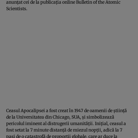
anunţat cei de la publicaţia online Bulletin of the Atomic
Scientists.
Ceasul Apocalipsei a fost creat în 1947 de oamenii de ştiinţă
de la Universitatea din Chicago, SUA, şi simbolizează
pericolul iminent al distrugerii umanităţii. Iniţial, ceasul a
fost setat la 7 minute distanţă de miezul nopţii, adică la 7
paşi de o catastrofă de proporţii globale, care ar duce la