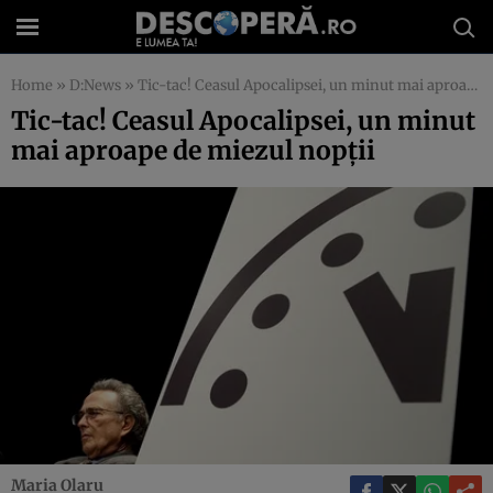
Home
»
D:News
»
Tic-tac! Ceasul Apocalipsei, un minut mai aproape de miezul nopţii
Tic-tac! Ceasul Apocalipsei, un minut
mai aproape de miezul nopţii
Maria Olaru