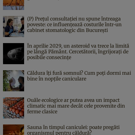
(P) Prețul consultației nu spune întreaga
poveste: ce influențează costurile într-un
cabinet stomatologic din București
În aprilie 2029, un asteroid va trece la limită
pe lângă Pământ. Cercetătorii, îngrijorați de
posibile consecințe
Căldura îți fură somnul? Cum poți dormi mai
bine în nopțile caniculare
Ouăle ecologice ar putea avea un impact
climatic mai mare decât cele provenite din
ferme clasice
Sauna în timpul caniculei: poate pregăti
organismul pentru căldură?