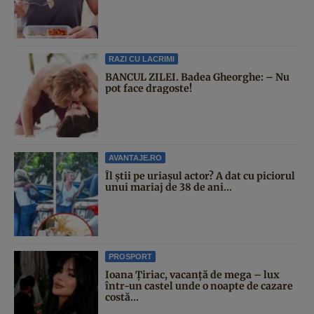
RAZI CU LACRIMI
BANCUL ZILEI. Badea Gheorghe: – Nu
pot face dragoste!
AVANTAJE.RO
Îl știi pe uriașul actor? A dat cu piciorul
unui mariaj de 38 de ani...
PROSPORT
Ioana Țiriac, vacanță de mega – lux
într-un castel unde o noapte de cazare
costă...