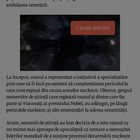
anihilarea omenirii.
Citește articolul
La început, ceasul a reprezentat o iniţiativă a specialiştilor
prin care să îi facă pe oameni să conştientizeze pericolul la
care sunt expuşi din cauza armelor nucleare. Ulterior, grupul
oamenilor de ştiinţă care reglează ceasul şi dintre care fac
parte şi 9 laureaţi ai premiului Nobel, au adăugat, pe lângă
pericolele nucleare, şi alte ameninţări la adresa umanităţii.
Acum, oamenii de ştiinţă au luat decizia de a seta ceasul cu
un minut mai aproape de apocalipsă ca urmare a nereuşitei
liderilor mondiali de a susţine procesul dezarmării nucleare.