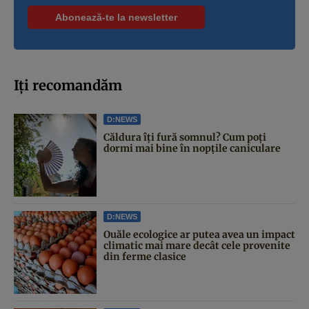
Iți recomandăm
D:NEWS
Căldura îți fură somnul? Cum poți
dormi mai bine în nopțile caniculare
D:NEWS
Ouăle ecologice ar putea avea un impact
climatic mai mare decât cele provenite
din ferme clasice