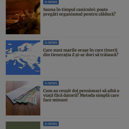
D:NEWS
Sauna în timpul caniculei: poate
pregăti organismul pentru căldură?
D:NEWS
Care sunt marile orașe în care tinerii
din Generația Z și-ar dori să trăiască?
D:NEWS
Cum au reușit doi pensionari să aibă o
viață fără datorii? Metoda simplă care
face minuni
D:NEWS