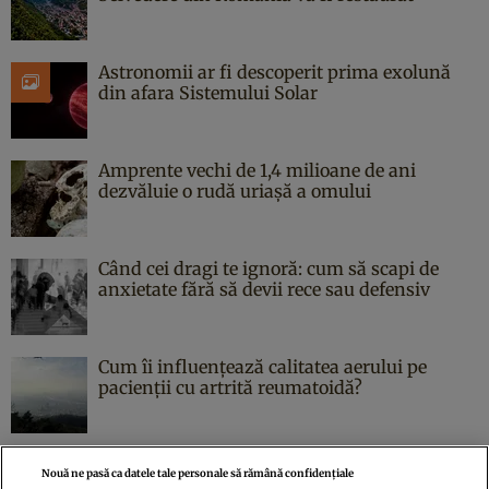
Astronomii ar fi descoperit prima exolună
din afara Sistemului Solar
Amprente vechi de 1,4 milioane de ani
dezvăluie o rudă uriașă a omului
Când cei dragi te ignoră: cum să scapi de
anxietate fără să devii rece sau defensiv
Cum îi influențează calitatea aerului pe
pacienții cu artrită reumatoidă?
Nouă ne pasă ca datele tale personale să rămână confidențiale