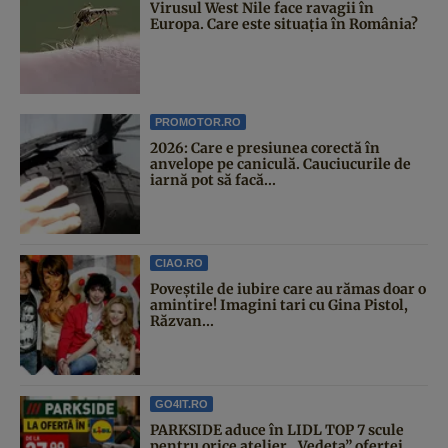
Virusul West Nile face ravagii în
Europa. Care este situația în România?
PROMOTOR.RO
2026: Care e presiunea corectă în
anvelope pe caniculă. Cauciucurile de
iarnă pot să facă...
CIAO.RO
Poveştile de iubire care au rămas doar o
amintire! Imagini tari cu Gina Pistol,
Răzvan...
GO4IT.RO
PARKSIDE aduce în LIDL TOP 7 scule
pentru orice atelier. „Vedeta” ofertei