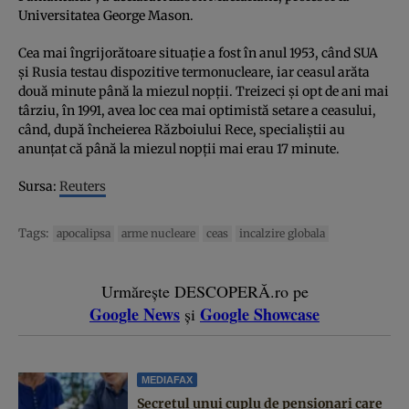
Universitatea George Mason.
Cea mai îngrijorătoare situaţie a fost în anul 1953, când SUA
şi Rusia testau dispozitive termonucleare, iar ceasul arăta
două minute până la miezul nopţii. Treizeci şi opt de ani mai
târziu, în 1991, avea loc cea mai optimistă setare a ceasului,
când, după încheierea Războiului Rece, specialiştii au
anunţat că până la miezul nopţii mai erau 17 minute.
Sursa:
Reuters
Tags:
apocalipsa
arme nucleare
ceas
incalzire globala
Urmărește DESCOPERĂ.ro pe
Google News
Google Showcase
și
MEDIAFAX
Secretul unui cuplu de pensionari care