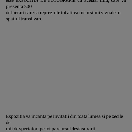
este EXPOZITIA DE FOTOGRAFIE cu acelasi titlu, care va
prezenta 200
de lucrari care sa reprezinte tot atitea incursiuni vizuale in
spatiul transilvan.
Expozitia va incanta pe invitatii din toata lumea si pe zecile
de
mii de spectatori pe tot parcursul desfasurarii