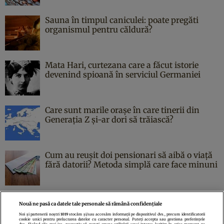
Sauna în timpul caniculei: poate pregăti
organismul pentru căldură?
Mata Hari, curtezana care a făcut istorie
devenind spioană în serviciul Germaniei
Care sunt marile orașe în care tinerii din
Generația Z și-ar dori să trăiască?
Cum au reușit doi pensionari să aibă o viață
fără datorii? Metoda simplă care face minuni
Nouă ne pasă ca datele tale personale să rămână confidențiale
Noi și partenerii noștri
1019
stocăm și/sau accesăm informații pe dispozitivul dvs., precum identificatorii
cookie unici pentru prelucrarea datelor cu caracter personal. Puteți accepta sau gestiona preferințele