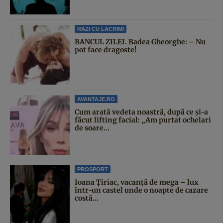
RAZI CU LACRIMI
BANCUL ZILEI. Badea Gheorghe: – Nu
pot face dragoste!
AVANTAJE.RO
Cum arată vedeta noastră, după ce și-a
făcut lifting facial: „Am purtat ochelari
de soare...
PROSPORT
Ioana Țiriac, vacanță de mega – lux
într-un castel unde o noapte de cazare
costă...