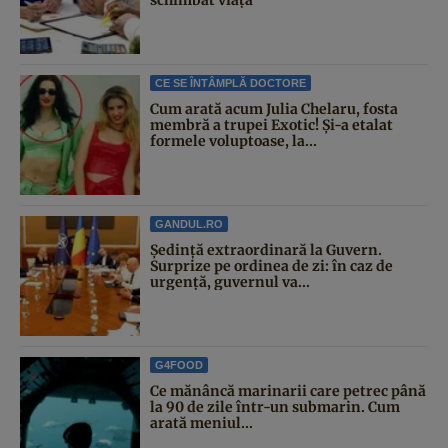
CE SE ÎNTÂMPLĂ DOCTORE
Cum arată acum Julia Chelaru, fosta
membră a trupei Exotic! Și-a etalat
formele voluptoase, la...
GANDUL.RO
Şedinţă extraordinară la Guvern.
Surprize pe ordinea de zi: în caz de
urgență, guvernul va...
G4FOOD
Ce mănâncă marinarii care petrec până
la 90 de zile într-un submarin. Cum
arată meniul...