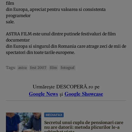
film
din Europa, apreciat pentru valoarea si consistenta
programelor
sale.
ASTRA FILM este unul dintre putinele festivaluri de film
documentar
din Europa si singurul din Romania care atrage zeci de mii de
spectatori din toate tarile europene.
Tags:
astra
fest 2007
film
fotograf
Urmărește DESCOPERĂ.ro pe
Google News
Google Showcase
și
MEDIAFAX
Secretul unui cuplu de pensionari care
nu are datorii: metoda plicurilor le-a
schimbat viața