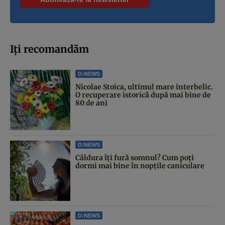
Iți recomandăm
D:NEWS
Nicolae Stoica, ultimul mare interbelic.
O recuperare istorică după mai bine de
80 de ani
D:NEWS
Căldura îți fură somnul? Cum poți
dormi mai bine în nopțile caniculare
D:NEWS