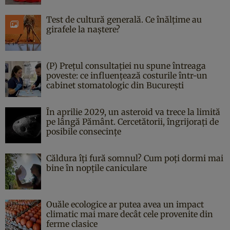
Test de cultură generală. Ce înălțime au
girafele la naștere?
(P) Prețul consultației nu spune întreaga
poveste: ce influențează costurile într-un
cabinet stomatologic din București
În aprilie 2029, un asteroid va trece la limită
pe lângă Pământ. Cercetătorii, îngrijorați de
posibile consecințe
Căldura îți fură somnul? Cum poți dormi mai
bine în nopțile caniculare
Ouăle ecologice ar putea avea un impact
climatic mai mare decât cele provenite din
ferme clasice