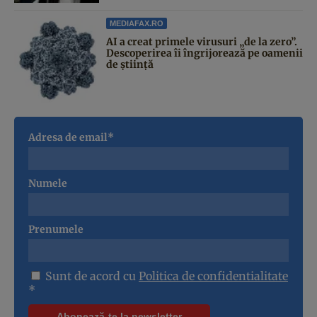
MEDIAFAX.RO
AI a creat primele virusuri „de la zero”.
Descoperirea îi îngrijorează pe oamenii
de știință
Adresa de email*
Numele
Prenumele
Sunt de acord cu
Politica de confidentialitate
*