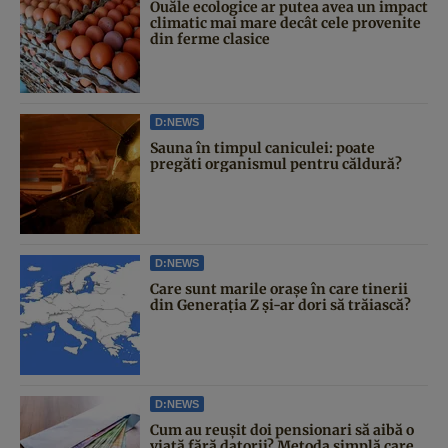
Ouăle ecologice ar putea avea un impact
climatic mai mare decât cele provenite
din ferme clasice
D:NEWS
Sauna în timpul caniculei: poate
pregăti organismul pentru căldură?
D:NEWS
Care sunt marile orașe în care tinerii
din Generația Z și-ar dori să trăiască?
D:NEWS
Cum au reușit doi pensionari să aibă o
viață fără datorii? Metoda simplă care