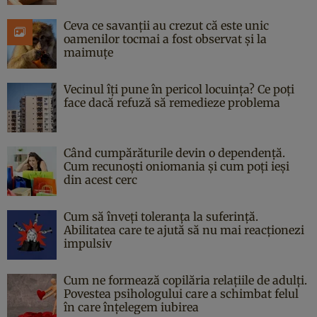
Ceva ce savanții au crezut că este unic
oamenilor tocmai a fost observat și la
maimuțe
Vecinul îți pune în pericol locuința? Ce poți
face dacă refuză să remedieze problema
Când cumpărăturile devin o dependență.
Cum recunoști oniomania și cum poți ieși
din acest cerc
Cum să înveți toleranța la suferință.
Abilitatea care te ajută să nu mai reacționezi
impulsiv
Cum ne formează copilăria relațiile de adulți.
Povestea psihologului care a schimbat felul
în care înțelegem iubirea