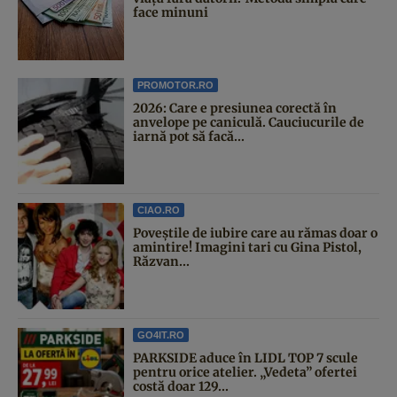
face minuni
PROMOTOR.RO
2026: Care e presiunea corectă în
anvelope pe caniculă. Cauciucurile de
iarnă pot să facă...
CIAO.RO
Poveştile de iubire care au rămas doar o
amintire! Imagini tari cu Gina Pistol,
Răzvan...
GO4IT.RO
PARKSIDE aduce în LIDL TOP 7 scule
pentru orice atelier. „Vedeta” ofertei
costă doar 129...