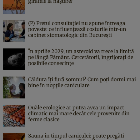
girafele la naștere?
(P) Prețul consultației nu spune întreaga
poveste: ce influențează costurile într-un
cabinet stomatologic din București
În aprilie 2029, un asteroid va trece la limită
pe lângă Pământ. Cercetătorii, îngrijorați de
posibile consecințe
Căldura îți fură somnul? Cum poți dormi mai
bine în nopțile caniculare
Ouăle ecologice ar putea avea un impact
climatic mai mare decât cele provenite din
ferme clasice
Sauna în timpul caniculei: poate pregăti