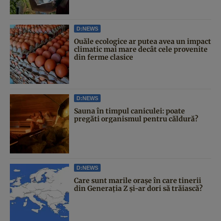
D:NEWS
Ouăle ecologice ar putea avea un impact
climatic mai mare decât cele provenite
din ferme clasice
D:NEWS
Sauna în timpul caniculei: poate
pregăti organismul pentru căldură?
D:NEWS
Care sunt marile orașe în care tinerii
din Generația Z și-ar dori să trăiască?