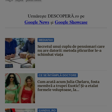
Urmărește DESCOPERĂ.ro pe
Google News
Google Showcase
și
MEDIAFAX
Secretul unui cuplu de pensionari care
nu are datorii: metoda plicurilor le-a
schimbat viața
CE SE ÎNTÂMPLĂ DOCTORE
Cum arată acum Julia Chelaru, fosta
membră a trupei Exotic! Și-a etalat
formele voluptoase, la...
GANDUL.RO