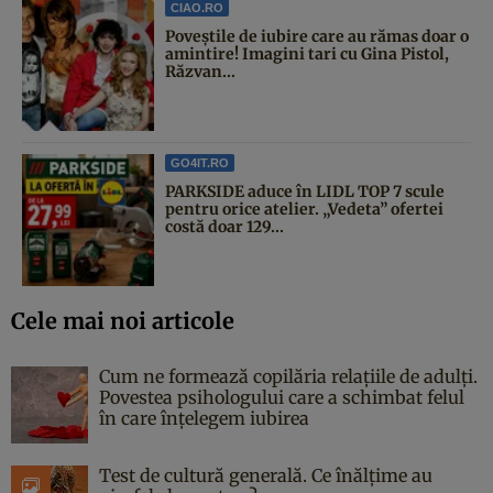
CIAO.RO
Poveştile de iubire care au rămas doar o
amintire! Imagini tari cu Gina Pistol,
Răzvan...
GO4IT.RO
PARKSIDE aduce în LIDL TOP 7 scule
pentru orice atelier. „Vedeta” ofertei
costă doar 129...
Cele mai noi articole
Cum ne formează copilăria relațiile de adulți.
Povestea psihologului care a schimbat felul
în care înțelegem iubirea
Test de cultură generală. Ce înălțime au