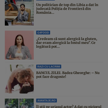
Un politician de top din Libia a dat în
judecată Poliția de Frontieră din
România...
G4FOOD
„Credeam că sunt alergică la gluten,
dar eram alergică la fostul meu”. Ce
legătură pot...
RAZI CU LACRIMI
BANCUL ZILEI. Badea Gheorghe: – Nu
pot face dragoste!
AVANTAJE.RO
Îl știi pe uriașul actor? A dat cu piciorul