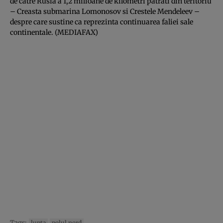
de catre Rusia a 1,2 milioane de kilometri patrati din teritoriu
– Creasta submarina Lomonosov si Crestele Mendeleev –
despre care sustine ca reprezinta continuarea faliei sale
continentale. (MEDIAFAX)
Tags:
lupta
polul nord