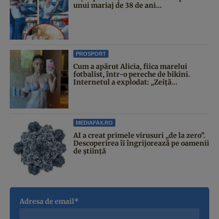
unui mariaj de 38 de ani...
PROSPORT
Cum a apărut Alicia, fiica marelui
fotbalist, într-o pereche de bikini.
Internetul a explodat: „Zeiță...
MEDIAFAX.RO
AI a creat primele virusuri „de la zero”.
Descoperirea îi îngrijorează pe oamenii
de știință
Adresa de email*