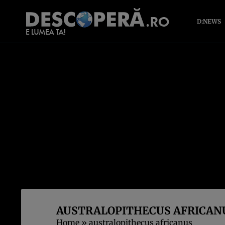
D:NEWS
AUSTRALOPITHECUS AFRICAN
Home
»
australopithecus africanus