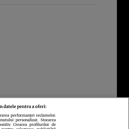
m datele pentru a oferi:
urarea performanței reclamelor.
inutului personalizat. Stocarea
zitiv. Crearea profilurilor de
 pentru selectarea publicității