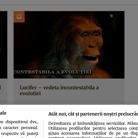
l
Lucifer – vedeta incontestabila a
evolutiei
ale
Atât noi, cât și partenerii noștri prelucră
 dispozitivul dvs.,
Dezvoltarea și îmbunătățirea serviciilor. Măs
u caracter personal.
Utilizarea profilurilor pentru selectarea conț
și/sau accesarea informațiilor de pe un dispo
 respectiv vă puteți
conținut personalizat. Utilizarea profilurilor