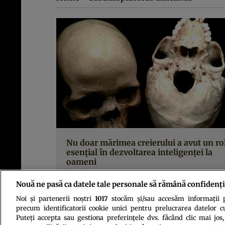
Nu doar mărimea creierului a avut un ro
esenţial în dezvoltarea inteligenţei la
oameni
Nouă ne pasă ca datele tale personale să rămână confidenți
Noi și partenerii noștri
1017
stocăm și/sau accesăm informații pe
precum identificatorii cookie unici pentru prelucrarea datelor c
Puteți accepta sau gestiona preferințele dvs. făcând clic mai jos,