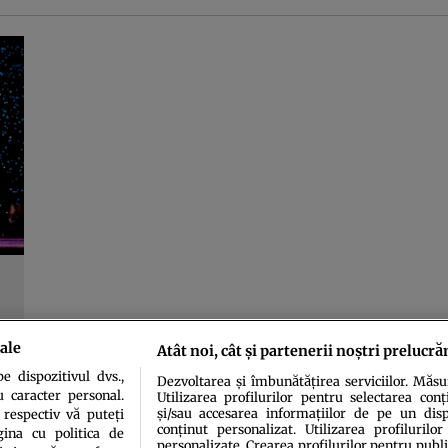
ale
Atât noi, cât și partenerii noștri prelucră
 dispozitivul dvs.,
Dezvoltarea și îmbunătățirea serviciilor. Măs
u caracter personal.
Utilizarea profilurilor pentru selectarea conț
și/sau accesarea informațiilor de pe un dispo
 respectiv vă puteți
conținut personalizat. Utilizarea profilurilor
ina cu politica de
personalizate. Crearea profilurilor pentru publ