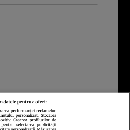
m datele pentru a oferi:
urarea performanței reclamelor.
inutului personalizat. Stocarea
zitiv. Crearea profilurilor de
 pentru selectarea publicității
icitate personalizată. Măsurarea