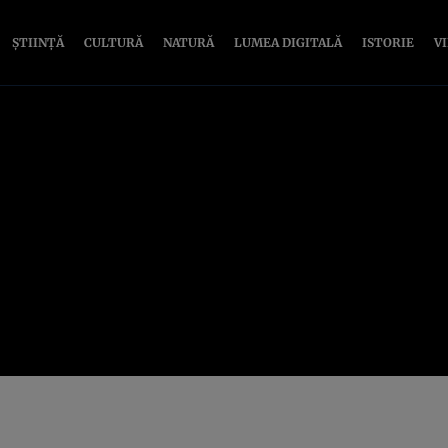
ȘTIINȚĂ
CULTURĂ
NATURĂ
LUMEA DIGITALĂ
ISTORIE
V