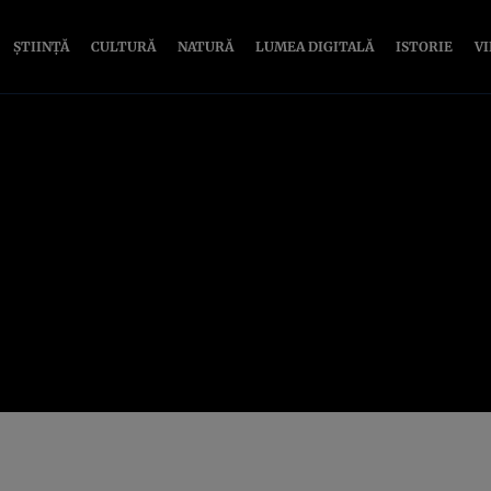
ȘTIINȚĂ
CULTURĂ
NATURĂ
LUMEA DIGITALĂ
ISTORIE
V