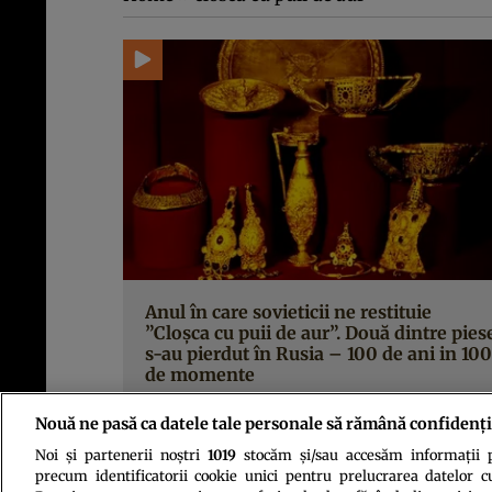
Anul în care sovieticii ne restituie
”Cloşca cu puii de aur”. Două dintre pies
s-au pierdut în Rusia – 100 de ani in 100
de momente
Nouă ne pasă ca datele tale personale să rămână confidenți
Noi și partenerii noștri
1019
stocăm și/sau accesăm informații pe
precum identificatorii cookie unici pentru prelucrarea datelor c