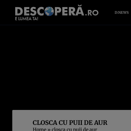
D:NEWS
CLOSCA CU PUII DE AUR
Home
»
closca cu puii de aur