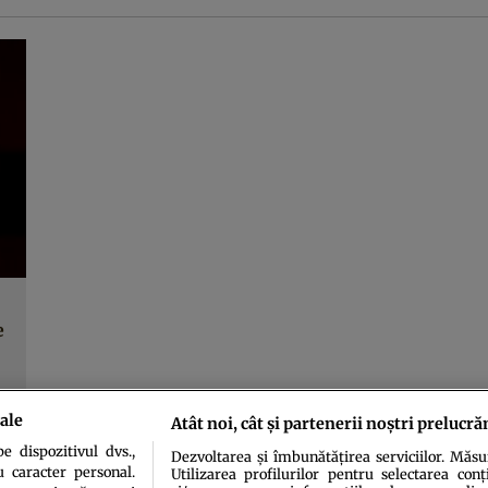
e
ale
Atât noi, cât și partenerii noștri prelucră
 dispozitivul dvs.,
Dezvoltarea și îmbunătățirea serviciilor. Măs
u caracter personal.
Utilizarea profilurilor pentru selectarea conț